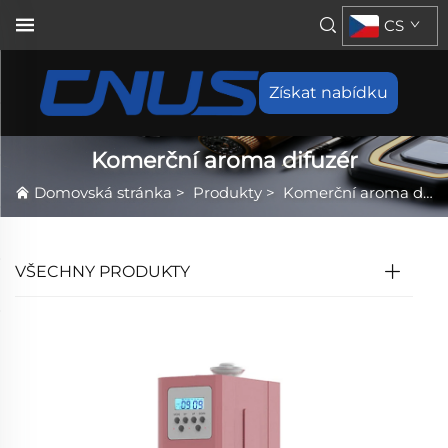
CS
Získat nabídku
Komerční aroma difuzér
Domovská stránka
>
Produkty
>
Komerční aroma difuzér
VŠECHNY PRODUKTY