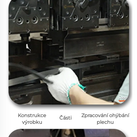
Konstrukce
Zpracování ohýbání
Části
výrobku
plechu