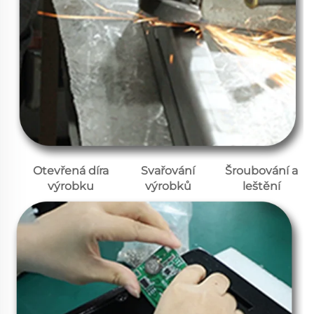
Otevřená díra
Svařování
Šroubování a
výrobku
výrobků
leštění