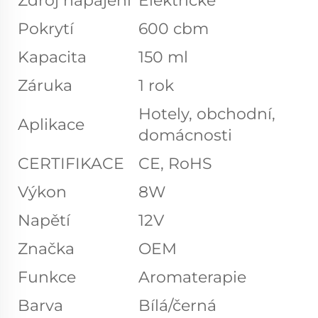
Zdroj napájení
Elektrické
Pokrytí
600 cbm
Kapacita
150 ml
Záruka
1 rok
Hotely, obchodní,
Aplikace
domácnosti
CERTIFIKACE
CE, RoHS
Výkon
8W
Napětí
12V
Značka
OEM
Funkce
Aromaterapie
Barva
Bílá/černá