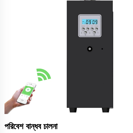
পরিবেশ বান্ধব চালনা