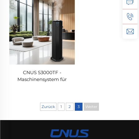
Großhandel
Lufterfrischer für Büro
CNUS S3000TF -
Maschinensystem für
ätherische Öle für
Hotels/Gewerbebäder/Büros
Zurück
1
2
3
Weiter