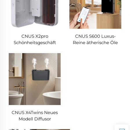
CNUS X2pro
CNUS S600 Luxus-
Schönheitsgeschäft
Reine ätherische Öle
Professionelle
Duftmaschine Custom
kommerzielle Aroma
Logo Aroma Diffuser
Diffuser Duft
WLAN-Steuerung
ätherisches Öl Hotel
Elektrische
Duftmaschine
Luftfrischermaschine
CNUS X4Twins Neues
Modell Diffusor
Ätherisches Öl