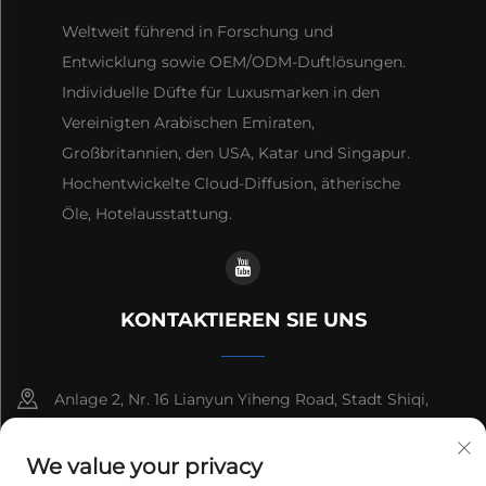
Weltweit führend in Forschung und
Entwicklung sowie OEM/ODM-Duftlösungen.
Individuelle Düfte für Luxusmarken in den
Vereinigten Arabischen Emiraten,
Großbritannien, den USA, Katar und Singapur.
Hochentwickelte Cloud-Diffusion, ätherische
Öle, Hotelausstattung.
KONTAKTIEREN SIE UNS
Anlage 2, Nr. 16 Lianyun Yiheng Road, Stadt Shiqi,
Guangzhou, Guangdong, China
We value your privacy
+86-13192436782