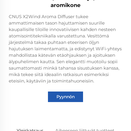
aromikone
CNUS X2Wind Aroma Diffuser tukee
ammattimaisen tason hajuttamisen suurille
kaupallisille tiloille innovatiivisen kahden nesteen
atomisointitekniikalla varustettuna. Vesittömä
järjestelmä takaa puhtaan eteerisen öljyn
hajutuksen laimentamatta, ja edistynyt WiFi-yhteys
mahdollistaa kätevän etäohjauksen ja ajoituksen
älypuhelimen kautta. Sen elegantti muotoilu sopii
saumattomasti minkä tahansa sisustuksen kanssa,
mikä tekee siitä ideaalin ratkaisun esimerkiksi
eteisiin, käytäviin ja toimintahuoneisiin.
Pyynnön
lähettäminen
Yleiskatsaus
Aiheeseen liittyvät tuotteet