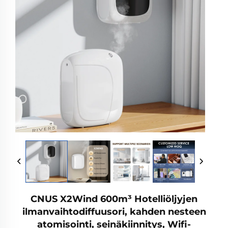
CNUS X2Wind 600m³ Hotelliöljyjen
ilmanvaihtodiffuusori, kahden nesteen
atomisointi, seinäkiinnitys, Wifi-