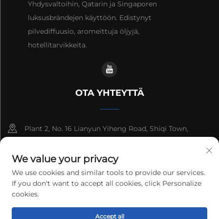
Yhdysvaltoihin, Qatarin ja Singaporen
luksusbrändejen käyttöön. Edistynyt
pilvediffuusio, aromeittuja öljyjä,
hotellitarvikkeita.
OTA YHTEYTTÄ
Plant 2, No. 16 Lianyun Yiheng Road, Shiqi Town,
Guangzhou, Guangdong, Kiina
We value your privacy
+86-13192436782
We use cookies and similar tools to provide our services.
If you don't want to accept all cookies, click Personalize
[email protected]
cookies.
Copyright © 2025 cnus tech (guangdong) co.,ltd. Kaikki
Accept all