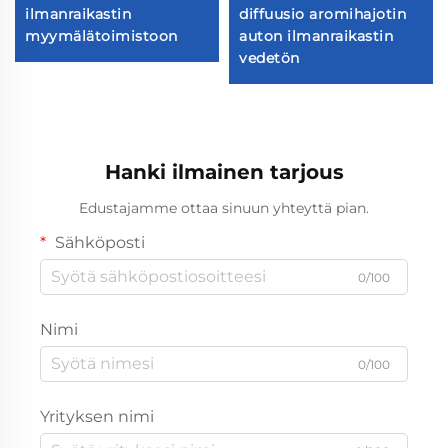
ilmanraikastin
diffuusio aromihajotin
myymälätoimistoon
auton ilmanraikastin
vedetön
Hanki ilmainen tarjous
Edustajamme ottaa sinuun yhteyttä pian.
Sähköposti
0/100
Nimi
0/100
Yrityksen nimi