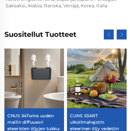
Saksaksi, Arabia, Ranska, Venäjä, Korea, Italia 
Suositellut Tuotteet
CNUS X4Twins uuden
CUNS X3ART
mallin diffuusori
ulkoilmahajotin
eteeristen öljyjen tukku-
eteerinen öljy vedetön