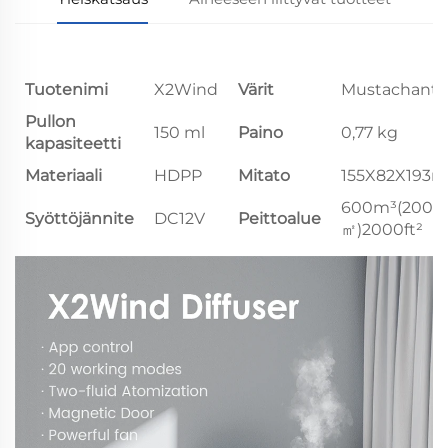
Tuotenimi
X2Wind
Värit
Mustachant
Pullon
150 ml
Paino
0,77 kg
kapasiteetti
Materiaali
HDPP
Mitato
155X82X193
600m³(200
Syöttöjännite
DC12V
Peittoalue
㎡)2000ft²