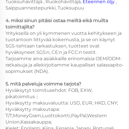
Tuoksuhävittäjä , Ruokohävittäjä, 
Eteerinen öljy 
, 
Saippuannestepurkki, Tuoksupuu 
4. miksi sinun pitäisi ostaa meiltä eikä muilta 
toimittajilta?   
Yrityksellä on yli kymmenen vuotta kehitykseen ja 
tuotantoon liittyvää kokemusta, ja se on käynyt 
SGS-tehtaan tarkastuksen, tuotteet ovat 
hyväksyneet SGS:n, CE:n ja FCC:n testit. 
Tarjoamme aina asiakkaille erinomaisia OEM/ODM-
ratkaisuja ja allekirjoitamme kaupalliset salassapito-
sopimukset (NDA). 
5. mitä palveluja voimme tarjota?   
Hyväksytyt toimitusehdot: FOB, EXW, 
pikatoimitus； 
Hyväksytty maksuvaluutta: USD, EUR, HKD, CNY; 
Hyväksytty maksutapa: 
T/T,MoneyGram,Luottokortti,PayPal,Western 
Union,Kassakauppa; 
Kielet: Englanti, Kiina, Espanja, Japani, Portugali, 