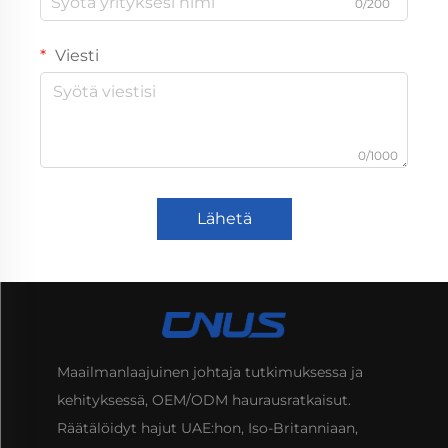
0/200
Viesti
0/1000
Lähetä
Maailmanlaajuinen johtaja tutkimuksessa ja
kehityksessä, OEM/ODM haurausratkaisut.
Räätälöidyt hajut UAE:hon, Iso-Britanniaan,