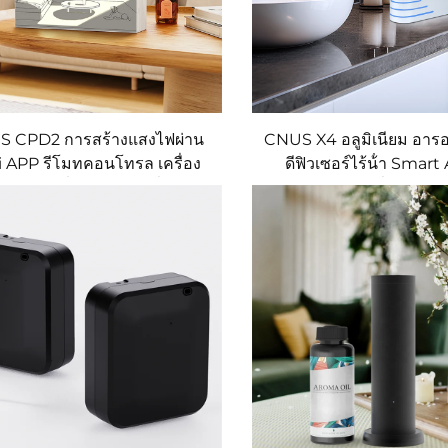
 CPD2 การสร้างแสงไฟผ่าน
CNUS X4 อลูมิเนียม อารอ
 APP รีโมทคอนโทรล เครื่อง
ดีฟิวเซอร์ไร้น้ํา Smar
อากาศสดชื่น กระจายกลิ่นหอม
Diffuser 360 กลิ่นหอม Dif
จากน้ำมันหอมระเหย
มันไร้น้ํา Atomiz