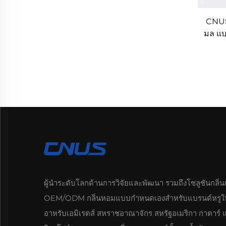
CNUS 
มล แบ
เคร
ผู้นำระดับโลกด้านการวิจัยและพัฒนา รวมถึงโซลูชันกลิ่
OEM/ODM กลิ่นหอมแบบกำหนดเองสำหรับแบรนด์หรูใ
อาหรับเอมิเรตส์ สหราชอาณาจักร สหรัฐอเมริกา กาตาร์ 