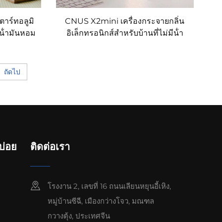
ร์ทอลูมิ
CNUS X2mini เครื่องกระจายกลิ่น
น้ํามันหอม
อิเล็กทรอนิกส์สําหรับบ้านที่ไม่มีน้ํา
WIFI การ
เครื่องกระจายกลิ่นอากาศ เครื่อง
iffuser
กระจายกลิ่นอิฐน้ํามัน
ถัดไป
นบ่อย
ติดต่อเรา
โรงงาน 2, เลขที่ 16 ถนนเลียนหยุนอี้เหิง,
หมู่บ้านซีฉี, เมืองกว่างโจว, มณฑล
กวางตุ้ง, ประเทศจีน