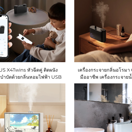
S X4Twins หัวฉีดคู่ ติดผนัง
เครื่องกระจายกลิ่นอโรม
องบำบัดด้วยกลิ่นหอมไฟฟ้า USB
มืออาชีพ เครื่องกระจาย
oma Diffuser สำหรับบ้าน
ระเหยแบบตะวันออกกล
ขนาด200cbm
น้ำมันหอมระเหย 10ML พร
น้ำหอมและไฟ L