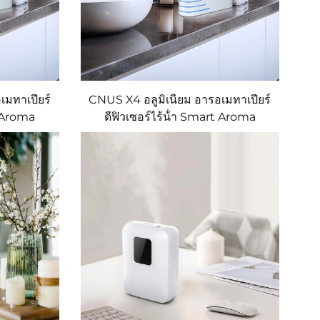
เมทาเปียร์
CNUS X4 อลูมิเนียม อารอเมทาเปียร์
t Aroma
ดีฟิวเซอร์ไร้น้ํา Smart Aroma
fuser น้ํา
Diffuser 360 กลิ่นหอม Diffuser น้ํา
er
มันไร้น้ํา Atomizer