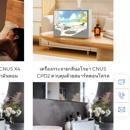
กลิ่นหอม
า CNUS X4
เครื่องกระจายกลิ่นอโรมา CNUS
น้ำมันหอม
CPD2 ควบคุมด้วยสมาร์ทคอนโทรล
าง ขนาด
เหมาะสำหรับใช้ในเชิงพาณิชย์
้อมกลิ่น
ทำงานเงียบ มีระบบกระจายน้ำมัน
ED
หอมระเหยและบำบัดด้วยกลิ่น