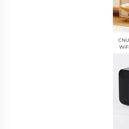
CNUS
WiFi
ปรับ