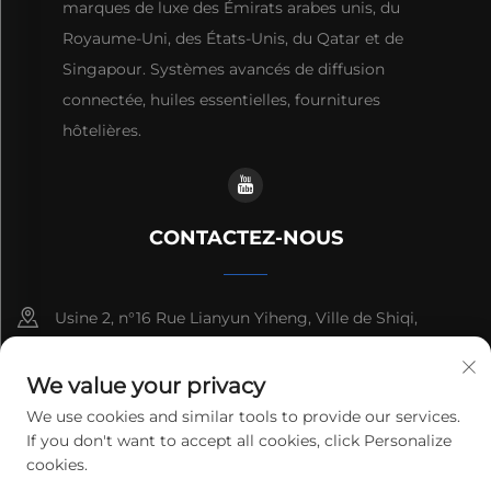
marques de luxe des Émirats arabes unis, du
Royaume-Uni, des États-Unis, du Qatar et de
Singapour. Systèmes avancés de diffusion
connectée, huiles essentielles, fournitures
hôtelières.
CONTACTEZ-NOUS
Usine 2, n°16 Rue Lianyun Yiheng, Ville de Shiqi,
Guangzhou, Guangdong, Chine
We value your privacy
+86-13192436782
We use cookies and similar tools to provide our services.
If you don't want to accept all cookies, click Personalize
[email protected]
cookies.