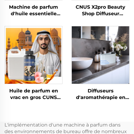
Machine de parfum
CNUS X2pro Beauty
d'huile essentielle
Shop Diffuseur
pure de luxe CNUS
d'arômes
S600 Diffuseur
professionnel et
d'arômes avec logo
commercial pour
personnalisé Contrôle
parfums, huiles
Wifi Machine de
essentielles et
désodorisant
parfums d'hôtel
électrique
Huile de parfum en
Diffuseurs
vrac en gros CUNS
d'aromathérapie en
Parfum arabe Parfum
aluminium CNUS X4
français Huile de
Diffuseur d'arômes
parfum longue durée
intelligent sans eau
Diffuseur Machine
Diffuseur d'huile
L'implémentation d'une machine à parfum dans
Huile
parfumée 360
des environnements de bureau offre de nombreux