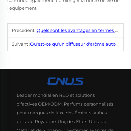
contribue également à prolonger la durée de vie de
l'équipement.
Précédent :
Quels sont les avantages en termes d'efficacité énergétique de l'utilisation d'un diffuseur d'arôme intelligent ?
Suivant :
Qu'est-ce qu'un diffuseur d'arôme automatique et comment fonctionne-t-il ?
Leader mondial en R&D et solutions
olfactives OEM/ODM. Parfums personnalisés
pour marques de luxe des Émirats arabes
unis, du Royaume-Uni, des États-Unis, du
Qatar et de Singapour. Systèmes avancés de