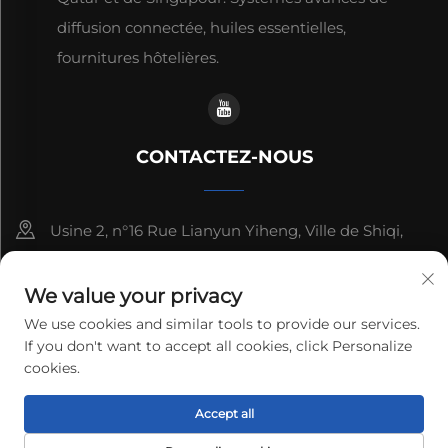
diffusion connectée, huiles essentielles,
fournitures hôtelières.
CONTACTEZ-NOUS
Usine 2, n°16 Rue Lianyun Yiheng, Ville de Shiqi,
Guangzhou, Guangdong, Chine
We value your privacy
+86-13192436782
We use cookies and similar tools to provide our services.
If you don't want to accept all cookies, click Personalize
[email protected]
cookies.
Droits d'auteur © 2025 cnus tech (guangdong) co.,ltd. Tous
Accept all
droits réservés.
Politique de confidentialité