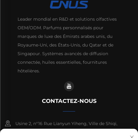
Leader mondial en R&D et solutions olfactives
OEM/ODM. Parfums personnalisés pour
marques de luxe des Émirats arabes unis, du
Royaume-Uni, des États-Unis, du Qatar et de
Singapour. Systèmes avancés de diffusion
connectée, huiles essentielles, fournitures
hôtelières.
CONTACTEZ-NOUS
Usine 2, n°16 Rue Lianyun Yiheng, Ville de Shiqi,
Guangzhou, Guangdong, Chine