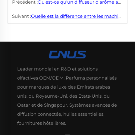
Précédent :
Qu'est-ce qu'un diffuseur d'arôme automatique et comment fonctionne-t-il ?
Suivant :
Quelle est la différence entre les machines diffuseurs à deux fluides et les diffuseurs ultrasoniques ?
Leader mondial en R&D et solutions
olfactives OEM/ODM. Parfums personnalisés
pour marques de luxe des Émirats arabes
unis, du Royaume-Uni, des États-Unis, du
Qatar et de Singapour. Systèmes avancés de
diffusion connectée, huiles essentielles,
fournitures hôtelières.