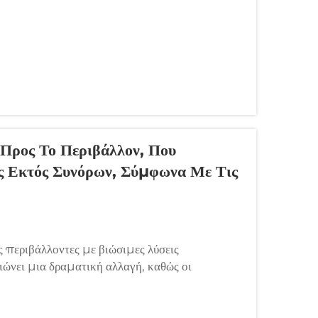
Προς Το Περιβάλλον, Που
ές Εκτός Συνόρων, Σύμφωνα Με Τις
 περιβάλλοντες με βιώσιμες λύσεις
νει μια δραματική αλλαγή, καθώς οι
ν περιβαλλοντική βιωσιμότητα και την
 λύσεις...