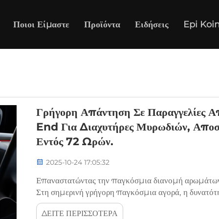
Ποιοι Είμαστε
Προϊόντα
Ειδήσεις
Epi Koi
Γρήγορη Απάντηση Σε Παραγγελίες Απ
End Για Διαχυτήρες Μυρωδιών, Απο
Εντός 72 Ωρών.
2025-10-24 17:05:32
Επαναστατώντας την παγκόσμια διανομή αρωμάτων
Στη σημερινή γρήγορη παγκόσμια αγορά, η δυνατότη
απαιτήσεις έχει γίνει ένας καθοριστικός παράγοντας
ΔΕΙΤΕ ΠΕΡΙΣΣΟΤΕΡΑ
διαχυτήρας αρωμάτων B-en...