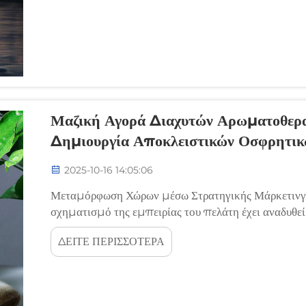
Μαζική Αγορά Διαχυτών Αρωματοθερα
Δημιουργία Αποκλειστικών Οσφρητι
2025-10-16 14:05:06
Μεταμόρφωση Χώρων μέσω Στρατηγικής Μάρκετινγκ
σχηματισμό της εμπειρίας του πελάτη έχει αναδυθε
επιχείρηση. Οι διαχυτές αρωματικών ελαίων έχουν γί
ΔΕΙΤΕ ΠΕΡΙΣΣΟΤΕΡΑ
μνημείων εμπορικού σήματος...