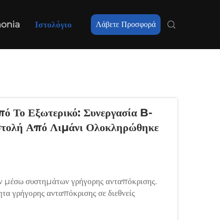
nonia
Ιστολόγιο
Λάβετε Προσφορά
ό Το Εξωτερικό: Συνεργασία B-
στολή Από Λιμάνι Ολοκληρώθηκε
 μέσω συστημάτων γρήγορης ανταπόκρισης.
τα γρήγορης ανταπόκρισης σε διεθνείς
 διαφοροποίησης για τις επιχειρήσεις. Ο