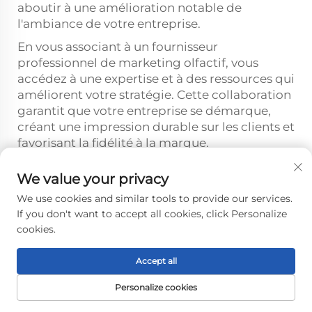
aboutir à une amélioration notable de
l'ambiance de votre entreprise.
En vous associant à un fournisseur
professionnel de marketing olfactif, vous
accédez à une expertise et à des ressources qui
améliorent votre stratégie. Cette collaboration
garantit que votre entreprise se démarque,
créant une impression durable sur les clients et
favorisant la fidélité à la marque.
Le marketing olfactif offre un moyen puissant
We value your privacy
d'améliorer votre entreprise. Il crée des
expériences mémorables pour les clients,
We use cookies and similar tools to provide our services.
If you don't want to accept all cookies, click Personalize
renforce la reconnaissance de la marque et
cookies.
favorise la fidélité. En utilisant des diffuseurs
commerciaux, vous assurez une diffusion de
parfum cohérente et efficace, transformant
Accept all
votre espace en un environnement accueillant.
Personalize cookies
Cette stratégie améliore non seulement la
PAGE D’ACCUEIL
PRODUITS
E-MAIL
TÉLÉPHONE
satisfaction des clients, mais stimule