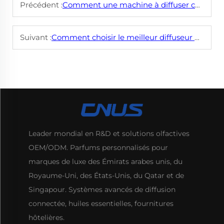
Précédent :
Comment une machine à diffuser commerciale améliore-t-elle la qualité de l'air intérieur et l'ambiance ?
Suivant :
Comment choisir le meilleur diffuseur de maison en fonction de la taille des pièces ?
Leader mondial en R&D et solutions olfactives
OEM/ODM. Parfums personnalisés pour
marques de luxe des Émirats arabes unis, du
Royaume-Uni, des États-Unis, du Qatar et de
Singapour. Systèmes avancés de diffusion
connectée, huiles essentielles, fournitures
hôtelières.