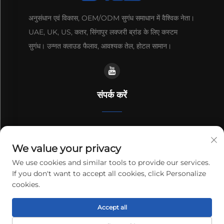
अनुसंधान एवं विकास, OEM/ODM सुगंध समाधान में वैश्विक नेता।
UAE, UK, US, कतर, सिंगापुर लक्जरी ब्रांड के लिए कस्टम
सुगंध। उन्नत क्लाउड फैलाव, आवश्यक तेल, होटल सामान।
संपर्क करें
प्लांट 2, नंबर 16 लियानयुन यिहेंग रोड, शिकी टाउन, ग्वांगझू, ग्वांगडोंग, चीन
We value your privacy
+86-13192436782
We use cookies and similar tools to provide our services.
If you don't want to accept all cookies, click Personalize
[email protected]
cookies.
कॉपीराइट © 2025 cnus tech (ग्वांगडोंग) co.,ltd. सभी अधिकार सुरक्षित।
गोपनीयता
Accept all
नीति