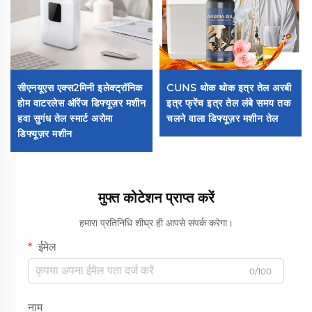
सीएनयूएस एक्स2मिनी इलेक्ट्रॉनिक
CUNS थोक थोक इत्र तेल अरबी
होम वाटरलेस ऑरेंज डिफ्यूज़र मशीन
इत्र फ्रेंच इत्र तेल लंबे समय तक
हवा सुगंध तेल स्मार्ट अरोमा
चलने वाला डिफ्यूज़र मशीन तेल
डिफ्यूज़र मशीन
मुफ्त कोटेशन प्राप्त करें
हमारा प्रतिनिधि शीघ्र ही आपसे संपर्क करेगा।
ईमेल
0/100
नाम