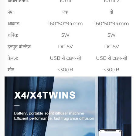
बोतल क्षमता:
10ml
10ml*2
पंप:
एक
दो
आकार:
160*50*94mm
160*50*94mm
शक्ति:
5W
5W
इनपुट वोल्टेज:
DC 5V
DC 5V
केबल:
USB से टाइप-सी
USB से टाइप-सी
शोर:
<30dB
<30dB