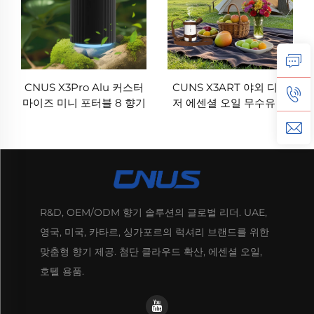
CNUS X3Pro Alu 커스터
CUNS X3ART 야외 디푸
마이즈 미니 포터블 8 향기
저 에센셜 오일 무수유 디
기어 알루미늄 보디 10ML
푸션 아로마 디푸저 자동차
무수수 향기유 자동차 향기
공기 정화기 무수유
디푸저
R&D, OEM/ODM 향기 솔루션의 글로벌 리더. UAE,
영국, 미국, 카타르, 싱가포르의 럭셔리 브랜드를 위한
맞춤형 향기 제공. 첨단 클라우드 확산, 에센셜 오일,
호텔 용품.