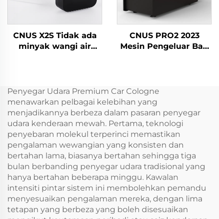
CNUS X2S Tidak ada
CNUS PRO2 2023
minyak wangi air
Mesin Pengeluar Bau
250ml bateri Mesin
Komersial Besar Plug-
Pengembang Bau Bau
in Aerosol Perfum
Rumah Penghibur
Dispenser Air Air
Udara Pengembang
Freshener Diffuser
Penyegar Udara Premium Car Cologne
Aroma
Mesin
menawarkan pelbagai kelebihan yang
menjadikannya berbeza dalam pasaran penyegar
udara kenderaan mewah. Pertama, teknologi
penyebaran molekul terperinci memastikan
pengalaman wewangian yang konsisten dan
bertahan lama, biasanya bertahan sehingga tiga
bulan berbanding penyegar udara tradisional yang
hanya bertahan beberapa minggu. Kawalan
intensiti pintar sistem ini membolehkan pemandu
menyesuaikan pengalaman mereka, dengan lima
tetapan yang berbeza yang boleh disesuaikan