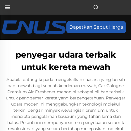
Dapatkan Sebut Harga
penyegar udara terbaik
untuk kereta mewah
Apabila datang kepada mengekalkan suasana yang bersih
dan mewah bagi sebuah kenderaan mewah, Car Cologne
Premium Air Freshener menonjol sebagai pilihan terbaik
untuk penggemar kereta yang berpengetahuan. Penyegar
udara moden ini menggabungkan teknologi molekul
terkini dengan minyak wewangian premium untuk
mencipta pengalaman baucium yang tahan lama dan
halus. Peranti ini mempunyai sistem penyebaran seramik
revolusionari yang secara bertahap melepaskan molekul