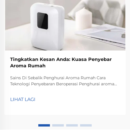
Tingkatkan Kesan Anda: Kuasa Penyebar
Aroma Rumah
Sains Di Sebalik Penghurai Aroma Rumah Cara
Teknologi Penyebaran Beroperasi Penghurai aroma
rumah menjalankan keajaibannya melalui teknologi
penyebaran yang menyebarkan molekul bau di
LIHAT LAGI
seluruh bilik. Secara asasnya, apa yang berlaku ialah
zarah minyak asli tersebut dipecahkan kepada
molekul yang lebih kecil dan bercampur dengan wap
air, membolehkan bau tersebar secara sekata dalam
ruang tersebut.