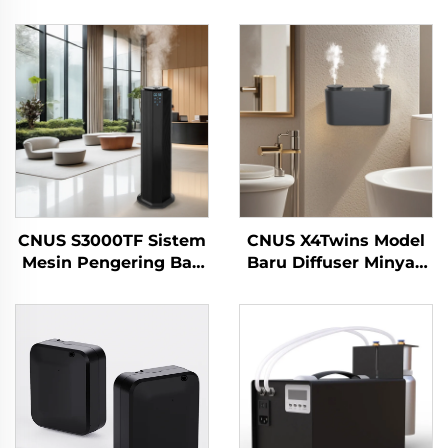
CNUS S3000TF Sistem
CNUS X4Twins Model
Mesin Pengering Bau
Baru Diffuser Minyak
Pengering Air HVAC
pati Grosir Penyedap
Hotel/Bilik Mandi
udara Untuk pejabat
Komersial/Pejabat
kedai