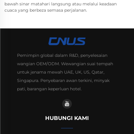
bawah sinar matahari langsung atau melalui keadaan
cuaca yang berbeza semasa perjalanan.
Pemimpin global dalam R&D, penyelesaian
wangian OEM/ODM. Wewangian suai tempah
untuk jenama mewah UAE, UK, US, Qatar,
Singapura. Penyebaran awan terkini, minyak
pati, barangan keperluan hotel.
HUBUNGI KAMI