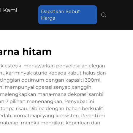
i Kami
Dapatkan Sebut
Harga
arna hitam
k estetik, menawarkan penyelesaian elegan
nukar minyak aturie kepada kabut halus dan
ketinggian optimum dengan kapasiti 300ml,
ini mempunyai operasi senyap canggih,
 melengkapkan mana-mana dekorasi sambil
 7 pilihan menenangkan. Penyebar ini
 tanpa risau. Dibina dengan bahan berkualiti
dah aromaterapi yang konsisten. Peranti ini
aterapi mereka mengikut keperluan dan