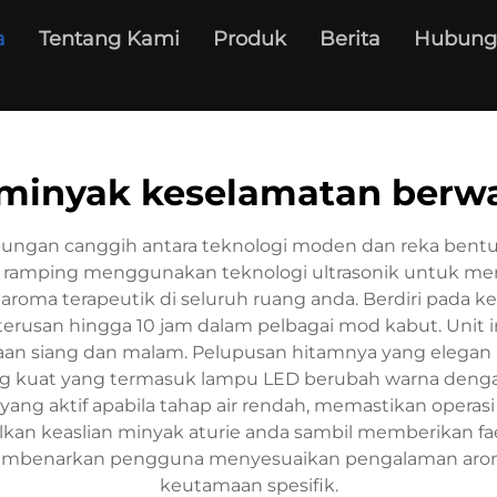
a
Tentang Kami
Produk
Berita
Hubung
minyak keselamatan berw
bungan canggih antara teknologi moden dan reka bentu
ng ramping menggunakan teknologi ultrasonik untuk me
roma terapeutik di seluruh ruang anda. Berdiri pada 
terusan hingga 10 jam dalam pelbagai mod kabut. Unit 
n siang dan malam. Pelupusan hitamnya yang elegan
kuat yang termasuk lampu LED berubah warna dengan
ang aktif apabila tahap air rendah, memastikan operasi
lkan keaslian minyak aturie anda sambil memberikan fae
 membenarkan pengguna menyesuaikan pengalaman arom
keutamaan spesifik.