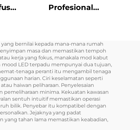
fuser
Profesional
Aroma
Peragasan
nyak
Peragasan Perak
er
Peragasan Minyak
n yang bernilai kepada mana-mana rumah
zer
Perasa Perasa
an, menyimpan masa dan memastikan tempoh
Menara Diffusers
atau kerja yang fokus, manakala mod kabut
an mood LED terpadu mempunyai dua tujuan,
hemat-tenaga peranti itu mengambil tenaga
naan harian. Ciri keselamatan seperti
tau haiwan peliharaan. Penyelesaian
an pemeliharaan minima. Kekuatan kawasan
walan sentuh intuitif memastikan operasi
uh bilik. Penyebar itu kompatibel dengan
rsonalkan. Jejaknya yang padat
n yang tahan lama memastikan keabadian,