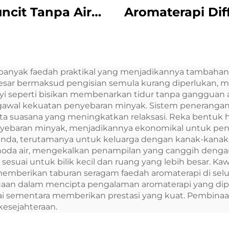
ncit Tanpa Air
Aromaterapi Dif
Ruang Besar
Airless Smart 
fesional Aroma
Diffuser 360 mi
fuser Sistem Bau
wangi Diffus
banyak faedah praktikal yang menjadikannya tambaha
D Penampilan
Airless Atomi
ang besar bermaksud pengisian semula kurang diperluk
rin Sentuh Kios
nyi seperti bisikan membenarkan tidur tanpa gangguan 
engawal kekuatan penyebaran minyak. Sistem penerang
a suasana yang meningkatkan relaksasi. Reka bentuk 
ran minyak, menjadikannya ekonomikal untuk penggu
da, terutamanya untuk keluarga dengan kanak-kanak a
 noda air, mengekalkan penampilan yang canggih deng
esuai untuk bilik kecil dan ruang yang lebih besar. Ka
mberikan taburan seragam faedah aromaterapi di selur
uaan dalam mencipta pengalaman aromaterapi yang dipe
i sementara memberikan prestasi yang kuat. Pembinaa
kesejahteraan.