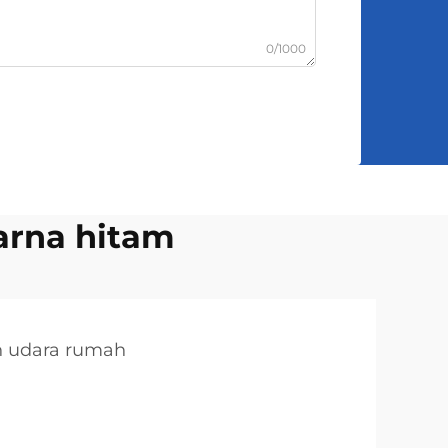
0/1000
arna hitam
 udara rumah