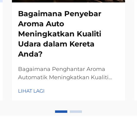
Bagaimana Penyebar
Aroma Auto
Meningkatkan Kualiti
Udara dalam Kereta
Anda?
Bagaimana Penghantar Aroma
Automatik Meningkatkan Kualiti
UdaraMeneutralkan Bau-bau Tidak
LIHAT LAGI
MenyenangkanCukup tambahkan
minyak pati ke dalam botol kaca,
pengharum udara automatik ini
akan mengeluarkan wangian untuk
menghilangkan bau tidak enak.
Berbeza dengan pengharum udara