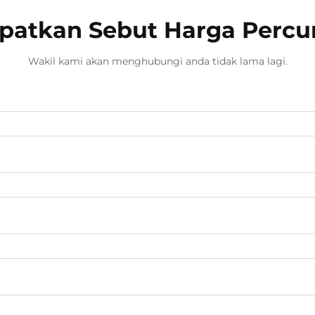
konvensional, ia menggunakan
patkan Sebut Harga Perc
ess...
Wakil kami akan menghubungi anda tidak lama lagi.