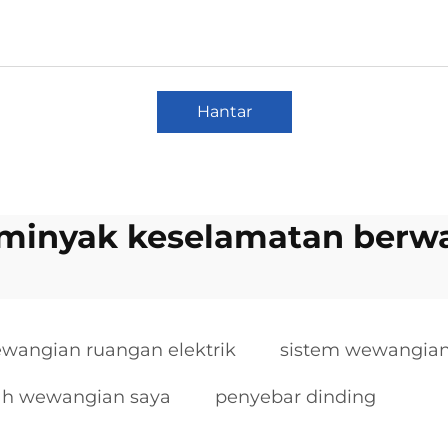
Hantar
minyak keselamatan berw
wangian ruangan elektrik
sistem wewangian
h wewangian saya
penyebar dinding