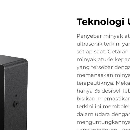
Teknologi 
Penyebar minyak at
ultrasonik terkini y
setiap saat. Getara
minyak aturie kepad
yang tersebar denga
memanaskan minyak,
terapeutiknya. Meka
hanya 35 desibel, l
bisikan, memastikan
terkini ini membol
dalam udara denga
menguntungkannya 