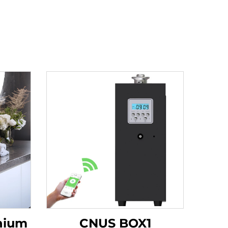
nium
CNUS BOX1