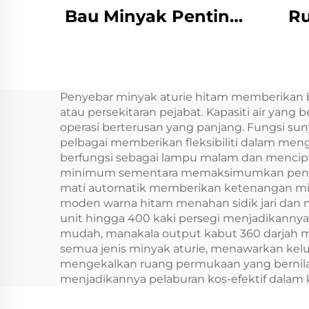
Bau Minyak Penting
Ru
Murah Perkakas
Custom Logo Aroma
Pro
Diffuser Wifi Control
Dif
Penyebar minyak aturie hitam memberikan 
Mesin penyegar
LC
atau persekitaran pejabat. Kapasiti air y
udara elektrik
Sk
operasi berterusan yang panjang. Fungsi su
pelbagai memberikan fleksibiliti dalam m
berfungsi sebagai lampu malam dan mencipt
minimum sementara memaksimumkan penyeba
mati automatik memberikan ketenangan min
moden warna hitam menahan sidik jari dan
unit hingga 400 kaki persegi menjadikannya s
mudah, manakala output kabut 360 darjah me
semua jenis minyak aturie, menawarkan kel
mengekalkan ruang permukaan yang bernila
menjadikannya pelaburan kos-efektif dalam 