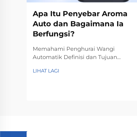
Apa Itu Penyebar Aroma
Auto dan Bagaimana Ia
Berfungsi?
Memahami Penghurai Wangi
Automatik Definisi dan Tujuan
Utama Penghurai wang automati
LIHAT LAGI
bekerja dengan cara menyebarkan
minyak pati ke seluruh udara,
membawa kesan terapeutik yang
biasanya dikaitkan dengan
aromaterapi. Secara ringkasnya, alat
ini membantu orang...