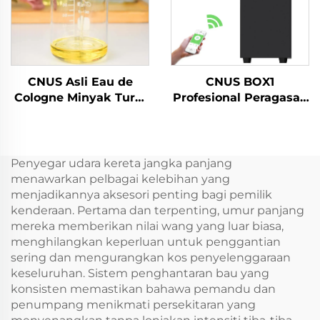
CNUS Asli Eau de
CNUS BOX1
Cologne Minyak Turki
Profesional Peragasan
Aroma Aroma Minyak
Peragasan Perak
Esensial Bau Minyak
Peragasan Minyak
Tangerine Untuk
Perasa Perasa Menara
Mesin Bau
Diffusers
Penyegar udara kereta jangka panjang
Pengembang
menawarkan pelbagai kelebihan yang
menjadikannya aksesori penting bagi pemilik
kenderaan. Pertama dan terpenting, umur panjang
mereka memberikan nilai wang yang luar biasa,
menghilangkan keperluan untuk penggantian
sering dan mengurangkan kos penyelenggaraan
keseluruhan. Sistem penghantaran bau yang
konsisten memastikan bahawa pemandu dan
penumpang menikmati persekitaran yang