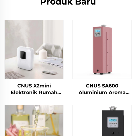
Produk Baru
CNUS X2mini
CNUS SA600
Elektronik Rumah
Aluminium Aroma
Airless Aroma Diffuser
minyak pati Aroma
Mesin udara wangian
Mesin wangi
Minyak pintar Aroma
komersial Elektronik
Diffuser Mesin
Bau tanpa air hvac
Diffuser Hotel