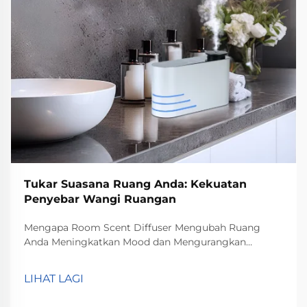
Tukar Suasana Ruang Anda: Kekuatan
Penyebar Wangi Ruangan
Mengapa Room Scent Diffuser Mengubah Ruang
Anda Meningkatkan Mood dan Mengurangkan
Tekanan Diffuser wangi untuk bilik benar-benar
membantu meningkatkan mood dan mengurangkan
LIHAT LAGI
tekanan menurut apa yang telah ditemui oleh
psikologi tentang bagaimana bau mempengaruhi