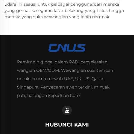
udara ini sesuai untuk pelbagai pengguna, dari mereka
yang gemar kesegaran latar belakang yang halus hingga
mereka yang suka wewangian yang lebih nampak.
Pemimpin global dalam R&D, penyelesaian
wangian OEM/ODM. Wewangian suai tempah
untuk jenama mewah UAE, UK, US, Qatar,
Singapura. Penyebaran awan terkini, minyak
pati, barangan keperluan hotel.
HUBUNGI KAMI