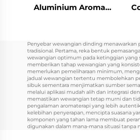
Aluminium Aroma
C
minyak pati Aroma
Tur
Mesin wangi
Miny
komersial Elektronik
Mi
Penyebar wewangian dinding menawarkan p
Bau tanpa air hvac
Un
tradisional. Pertama, reka bentuk pemasan
Diffuser Hotel
wewangian optimum pada ketinggian yang s
memberikan tahap wewangian yang konsisten
memerlukan pemeliharaan minimum, mengur
jadual wewangian tertentu membolehkan
sibuk sementara menjimatkan sumber semas
melalui aplikasi mudah alih dan integrasi de
memastikan wewangian tetap murni dan tidak 
pengalaman aromaterapi yang lebih autenti
kelebihan penyerapan, mencipta suasana y
komponen yang tahan lama membuat peranti 
digunakan dalam mana-mana situasi tanpa