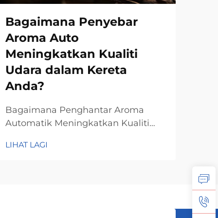
Bagaimana Penyebar
Ap
Aroma Auto
An
Meningkatkan Kualiti
Du
Udara dalam Kereta
Ul
Anda?
Apa
Bah
Bagaimana Penghantar Aroma
Bah
Automatik Meningkatkan Kualiti
LIHA
bes
UdaraMeneutralkan Bau-bau Tidak
LIHAT LAGI
pen
MenyenangkanCukup tambahkan
men
minyak pati ke dalam botol kaca,
tin
pengharum udara automatik ini
unt
akan mengeluarkan wangian untuk
yan
menghilangkan bau tidak enak.
sep
Berbeza dengan pengharum udara