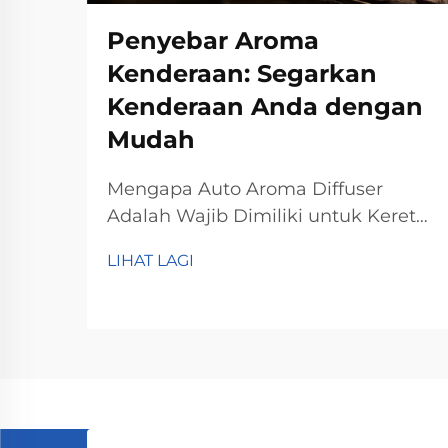
Penyebar Aroma
Kenderaan: Segarkan
Kenderaan Anda dengan
Mudah
Mengapa Auto Aroma Diffuser
Adalah Wajib Dimiliki untuk Kereta
Anda Hilangkan Bau Tidak Enak
LIHAT LAGI
dengan Mudah Aroma diffuser
untuk kereta benar-benar berkesan
dalam menghilangkan bau tidak
enak di dalam kenderaan dan
memastikan keadaan dalaman
berbau segar semasa memandu. Ia
membebaskan...