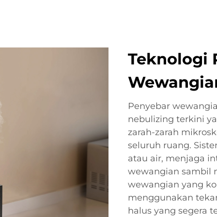
Teknologi
Wewangian
Penyebar wewangian
nebulizing terkini
zarah-zarah mikros
seluruh ruang. Sist
atau air, menjaga i
wewangian sambil 
wewangian yang kons
menggunakan tekan
halus yang segera 