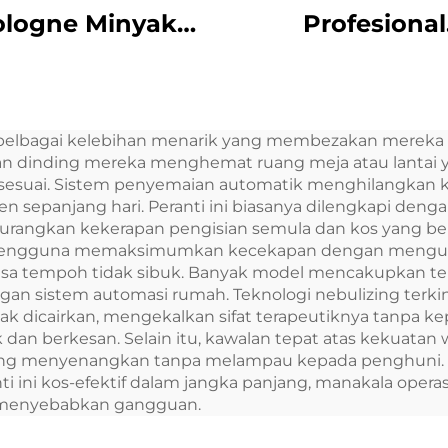
ologne Minyak
Profesional
ki Aroma Aroma
Peragasan
ak Esensial Bau
Peragasan Pe
nyak Tangerine
Peragasan Min
elbagai kelebihan menarik yang membezakan mereka 
tuk Mesin Bau
Perasa Pera
gan dinding mereka menghemat ruang meja atau lantai
Pengembang
Menara Diffus
esuai. Sistem penyemaian automatik menghilangkan 
 sepanjang hari. Peranti ini biasanya dilengkapi deng
angkan kekerapan pengisian semula dan kos yang b
 pengguna memaksimumkan kecekapan dengan mengu
a tempoh tidak sibuk. Banyak model mencakupkan tek
ngan sistem automasi rumah. Teknologi nebulizing terki
dicairkan, mengekalkan sifat terapeutiknya tanpa kepe
k dan berkesan. Selain itu, kawalan tepat atas keku
ang menyenangkan tanpa melampau kepada penghuni. Op
ini kos-efektif dalam jangka panjang, manakala oper
 menyebabkan gangguan.