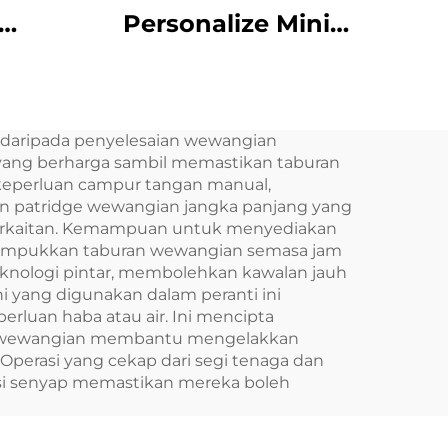
Personalize Mini
Portable 8 Scent
rak
Gear Aluminium
yak
Body 10ML Airless
daripada penyelesaian wewangian
sa
Fragrance Oil Car
 yang berharga sambil memastikan taburan
ers
Aroma Diffuser
keperluan campur tangan manual,
an patridge wewangian jangka panjang yang
erkaitan. Kemampuan untuk menyediakan
mpukkan taburan wewangian semasa jam
nologi pintar, membolehkan kawalan jauh
ni yang digunakan dalam peranti ini
rluan haba atau air. Ini mencipta
atan wewangian membantu mengelakkan
erasi yang cekap dari segi tenaga dan
asi senyap memastikan mereka boleh