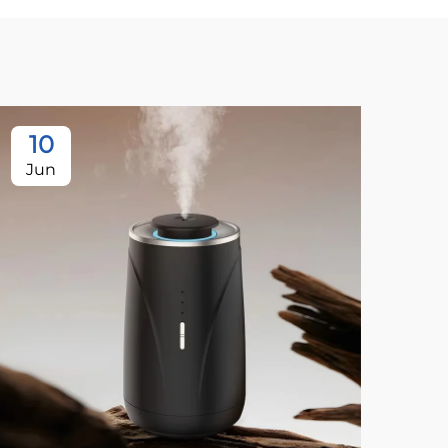
10
1
Jun
Ju