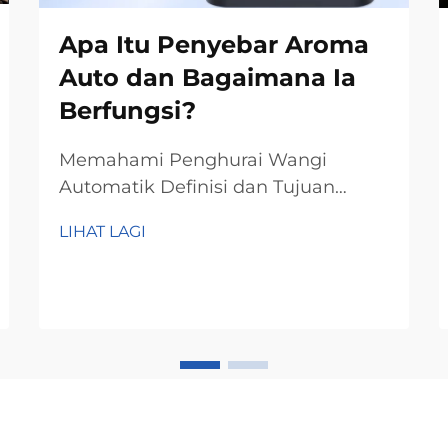
Apa Itu Penyebar Aroma
Auto dan Bagaimana Ia
Berfungsi?
Memahami Penghurai Wangi
Automatik Definisi dan Tujuan
Utama Penghurai wang automati
LIHAT LAGI
bekerja dengan cara menyebarkan
minyak pati ke seluruh udara,
membawa kesan terapeutik yang
biasanya dikaitkan dengan
aromaterapi. Secara ringkasnya, alat
ini membantu orang...