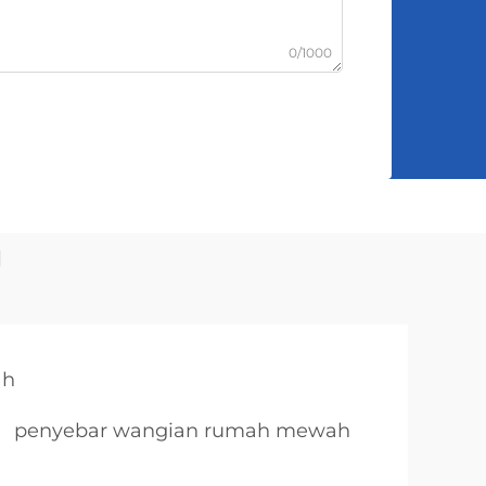
0/1000
g
ah
penyebar wangian rumah mewah