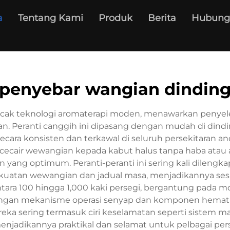
a
Tentang Kami
Produk
Berita
Hubung
penyebar wangian dindin
ak teknologi aromaterapi moden, menawarkan penyele
 Peranti canggih ini dipasang dengan mudah di din
secara konsisten dan terkawal di seluruh persekitaran 
cecair wewangian kepada kabut halus tanpa haba atau air
yang optimum. Peranti-peranti ini sering kali dilengk
an wewangian dan jadual masa, menjadikannya sesua
ntara 100 hingga 1,000 kaki persegi, bergantung pada
engan mekanisme operasi senyap dan komponen hema
reka sering termasuk ciri keselamatan seperti sistem
enjadikannya praktikal dan selamat untuk pelbagai pers