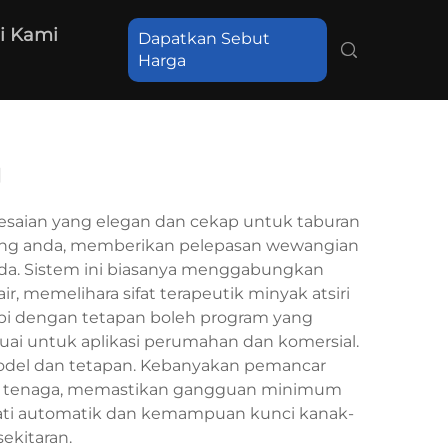
i Kami
Dapatkan Sebut
Harga
g
saian yang elegan dan cekap untuk taburan
ding anda, memberikan pelepasan wewangian
anda. Sistem ini biasanya menggabungkan
, memelihara sifat terapeutik minyak atsiri
api dengan tetapan boleh program yang
i untuk aplikasi perumahan dan komersial.
 model dan tetapan. Kebanyakan pemancar
t tenaga, memastikan gangguan minimum
 mati automatik dan kemampuan kunci kanak-
ekitaran.