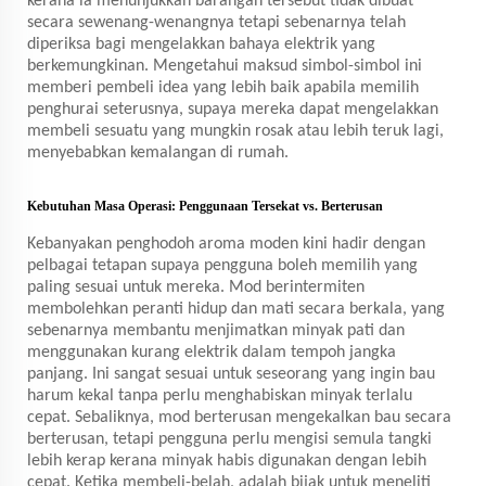
kerana ia menunjukkan barangan tersebut tidak dibuat
secara sewenang-wenangnya tetapi sebenarnya telah
diperiksa bagi mengelakkan bahaya elektrik yang
berkemungkinan. Mengetahui maksud simbol-simbol ini
memberi pembeli idea yang lebih baik apabila memilih
penghurai seterusnya, supaya mereka dapat mengelakkan
membeli sesuatu yang mungkin rosak atau lebih teruk lagi,
menyebabkan kemalangan di rumah.
Kebutuhan Masa Operasi: Penggunaan Tersekat vs. Berterusan
Kebanyakan penghodoh aroma moden kini hadir dengan
pelbagai tetapan supaya pengguna boleh memilih yang
paling sesuai untuk mereka. Mod berintermiten
membolehkan peranti hidup dan mati secara berkala, yang
sebenarnya membantu menjimatkan minyak pati dan
menggunakan kurang elektrik dalam tempoh jangka
panjang. Ini sangat sesuai untuk seseorang yang ingin bau
harum kekal tanpa perlu menghabiskan minyak terlalu
cepat. Sebaliknya, mod berterusan mengekalkan bau secara
berterusan, tetapi pengguna perlu mengisi semula tangki
lebih kerap kerana minyak habis digunakan dengan lebih
cepat. Ketika membeli-belah, adalah bijak untuk meneliti