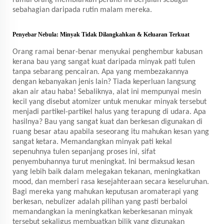
ramai orang membiarkan peranti ini berjalan sebagai
sebahagian daripada rutin malam mereka.
Penyebar Nebula: Minyak Tidak Dilangkahkan & Keluaran Terkuat
Orang ramai benar-benar menyukai penghembur kabusan
kerana bau yang sangat kuat daripada minyak pati tulen
tanpa sebarang pencairan. Apa yang membezakannya
dengan kebanyakan jenis lain? Tiada keperluan langsung
akan air atau haba! Sebaliknya, alat ini mempunyai mesin
kecil yang disebut atomizer untuk menukar minyak tersebut
menjadi partikel-partikel halus yang terapung di udara. Apa
hasilnya? Bau yang sangat kuat dan berkesan digunakan di
ruang besar atau apabila seseorang itu mahukan kesan yang
sangat ketara. Memandangkan minyak pati kekal
sepenuhnya tulen sepanjang proses ini, sifat
penyembuhannya turut meningkat. Ini bermaksud kesan
yang lebih baik dalam melegakan tekanan, meningkatkan
mood, dan memberi rasa kesejahteraan secara keseluruhan.
Bagi mereka yang mahukan keputusan aromaterapi yang
berkesan, nebulizer adalah pilihan yang pasti berbaloi
memandangkan ia meningkatkan keberkesanan minyak
tersebut sekaligus membuatkan bilik yang digunakan