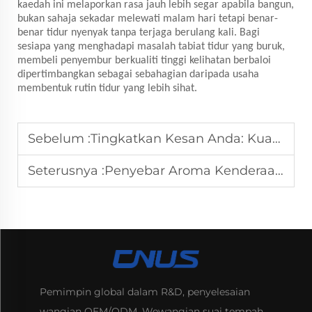
kaedah ini melaporkan rasa jauh lebih segar apabila bangun,
bukan sahaja sekadar melewati malam hari tetapi benar-
benar tidur nyenyak tanpa terjaga berulang kali. Bagi
sesiapa yang menghadapi masalah tabiat tidur yang buruk,
membeli penyembur berkualiti tinggi kelihatan berbaloi
dipertimbangkan sebagai sebahagian daripada usaha
membentuk rutin tidur yang lebih sihat.
Sebelum :
Tingkatkan Kesan Anda: Kuasa Penyebar Aroma Rumah
Seterusnya :
Penyebar Aroma Kenderaan: Segarkan Kenderaan Anda dengan Mudah
Pemimpin global dalam R&D, penyelesaian
wangian OEM/ODM. Wewangian suai tempah