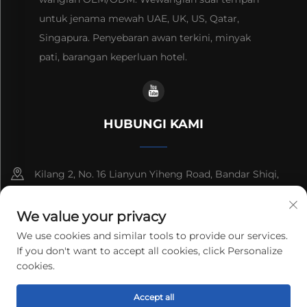
untuk jenama mewah UAE, UK, US, Qatar,
Singapura. Penyebaran awan terkini, minyak
pati, barangan keperluan hotel.
HUBUNGI KAMI
Kilang 2, No. 16 Lianyun Yiheng Road, Bandar Shiqi,
Guangzhou, Guangdong, China
We value your privacy
+86-13192436782
We use cookies and similar tools to provide our services.
If you don't want to accept all cookies, click Personalize
[email protected]
cookies.
Hak Cipta © 2025 cnus tech (guangdong) co.,ltd. Semua hak
Accept all