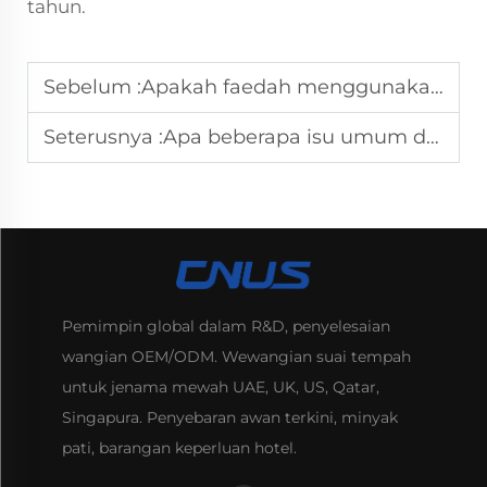
tahun.
Sebelum :
Apakah faedah menggunakan penyebar aroma di rumah saya?
Seterusnya :
Apa beberapa isu umum dengan penyebar aroma dan bagaimana cara menyelesaikannya?
Pemimpin global dalam R&D, penyelesaian
wangian OEM/ODM. Wewangian suai tempah
untuk jenama mewah UAE, UK, US, Qatar,
Singapura. Penyebaran awan terkini, minyak
pati, barangan keperluan hotel.