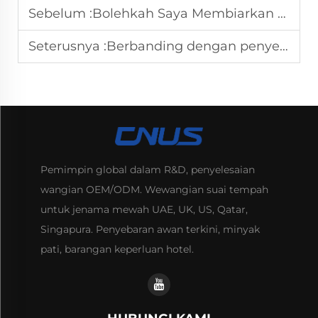
Sebelum :
Bolehkah Saya Membiarkan Penyebarkan Aromaterapi Mini Berjalan Sepanjang Malam Tanpa Risiko Kesihatan?
Seterusnya :
Berbanding dengan penyebur plug-in piawai, penyebur aroma HVAC, penyebur USB dan penyebur aroma boleh cas semula lebih sesuai untuk situasi yang manakah?
Pemimpin global dalam R&D, penyelesaian
wangian OEM/ODM. Wewangian suai tempah
untuk jenama mewah UAE, UK, US, Qatar,
Singapura. Penyebaran awan terkini, minyak
pati, barangan keperluan hotel.