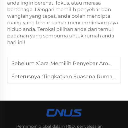
anda ingin berehat, fokus, atau merasa
bertenaga. Dengan memilih penyebar dan
wangian yang tepat, anda boleh mencipta
ruang yang benar-benar mencerminkan gaya
hidup anda. Terokai pilihan anda dan temui
padanan yang sempurna untuk rumah anda
hari ini!
Sebelum :
Cara Memilih Penyebar Aroma Ideal: Petua untuk Menemukan Peranti Wangian yang Sempurna
Seterusnya :
Tingkatkan Suasana Rumah Anda dengan Penyebar Aroma yang Betul: Nasihat Pakar
Pemimpin global dalam R&D, penyelesaian