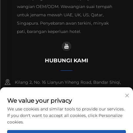
wangian OEM/ODM. Wewangian suai tempah
untuk jenama mewah UAE, UK, US, Qatar,
Singapura. Penyebaran awan terkini, minyak
pati, barangan keperluan hotel.
HUBUNGI KAMI
Kilang 2, No. 16 Lianyun Yiheng Road, Bandar Shiqi,
Guangzhou, Guangdong, China
We value your privacy
+86-13192436782
We use cookies and similar tools to provide our services.
If you don't want to accept all cookies, click Personalize
[email protected]
cookies.