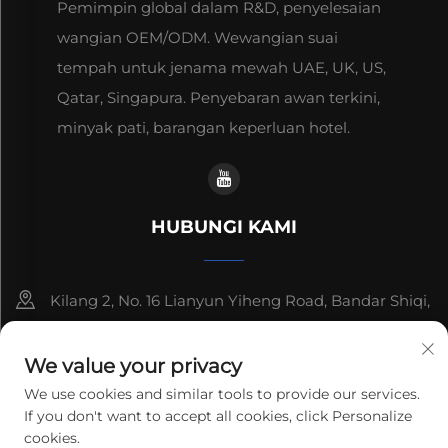
Pemimpin global dalam R&D, penyelesaian
wangian OEM/ODM. Wewangian suai
tempah untuk jenama mewah UAE, UK, US,
Qatar, Singapura. Penyebaran awan terkini,
minyak pati, barangan keperluan hotel.
HUBUNGI KAMI
Kilang 2, No. 16 Lianyun Yiheng Road, Bandar Shiqi,
Guangzhou, Guangdong, China
We value your privacy
+86-13192436782
We use cookies and similar tools to provide our services.
If you don't want to accept all cookies, click Personalize
[email protected]
cookies.