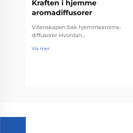
Kraften i hjemme
aromadiffusorer
Vitenskapen bak hjemmearoma-
diffusorer Hvordan
diffusjonsteknologi fungerer
Vis mer
Hjemmearoma-diffusorer utfører
sitt arbeid gjennom
diffusjonsteknologi som spredter
duftmolekyler utover i et rom.
Grunnleggende skjer følgende: de
essensielle oljepartiklene ge ...