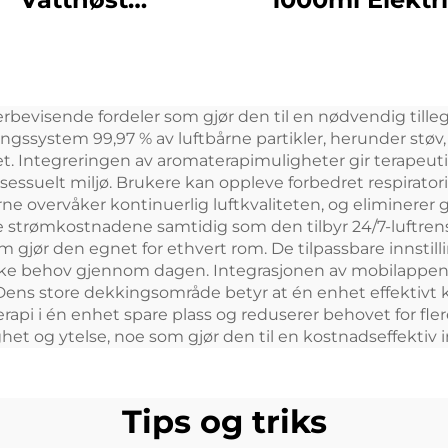
detaljhandel
eterisk olje a
øysesenter Store
diffuser Aero
m Profesjonell
freshener lukte
rbevisende fordeler som gjør den til en nødvendig tilleg
roma diffuser
for kommersielt 
ringssystem 99,97 % av luftbårne partikler, herunder støv
ktesystem LCD
rom
. Integreringen av aromaterapimuligheter gir terapeutiske
sessuelt miljø. Brukere kan oppleve forbedret respirator
røringsskjerm
e overvåker kontinuerlig luftkvaliteten, og eliminerer g
Kiosk
re strømkostnadene samtidig som den tilbyr 24/7-luftrenset
som gjør den egnet for ethvert rom. De tilpassbare innstil
like behov gjennom dagen. Integrasjonen av mobilappen 
g. Dens store dekkingsområde betyr at én enhet effektivt k
pi i én enhet spare plass og reduserer behovet for fle
ghet og ytelse, noe som gjør den til en kostnadseffektiv i
Tips og triks