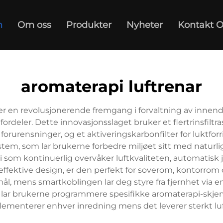
m
Om oss
Produkter
Nyheter
Kontakt O
aromaterapi luftrenar
 en revolusjonerende fremgang i forvaltning av innendørs
rdeler. Dette innovasjonsslaget bruker et flertrinsfiltra
e forurensninger, og et aktiveringskarbonfilter for luktfo
ystem, som lar brukerne forbedre miljøet sitt med naturl
som kontinuerlig overvåker luftkvaliteten, automatisk ju
rgieffektive design, er den perfekt for soverom, kontorro
smål, mens smartkoblingen lar deg styre fra fjernhet via
om lar brukerne programmere spesifikke aromaterapi-skje
menterer enhver inredning mens det leverer sterkt luft