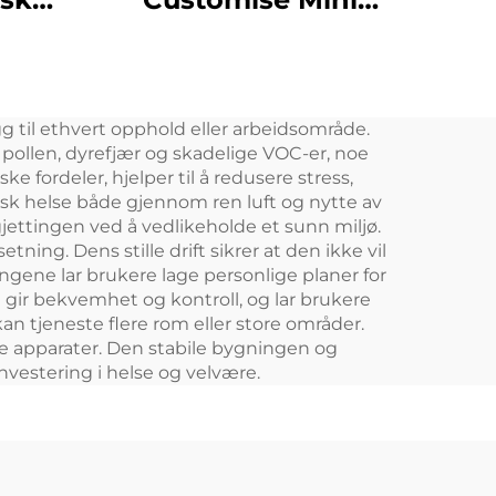
roma
Portable 8 Scent
sol
Gear Aluminium
skjøl
Body 10ML Waterless
g til ethvert opphold eller arbeidsområde.
stort
Fragrance Oil Car
, pollen, dyrefjær og skadelige VOC-er, noe
Aroma Diffuser
 fordeler, hjelper til å redusere stress,
isk helse både gjennom ren luft og nytte av
jettingen ved å vedlikeholde et sunn miljø.
ning. Dens stille drift sikrer at den ikke vil
lingene lar brukere lage personlige planer for
gir bekvemhet og kontroll, og lar brukere
an tjeneste flere rom eller store områder.
re apparater. Den stabile bygningen og
nvestering i helse og velvære.