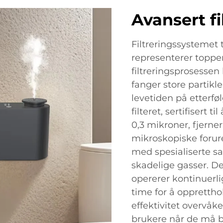
Avansert fi
Filtreringssystemet 
representerer toppen
filtreringsprosesse
fanger store partikl
levetiden på etterfø
filteret, sertifisert 
0,3 mikroner, fjerner
mikroskopiske foruren
med spesialiserte sa
skadelige gasser. D
opererer kontinuerli
time for å oppretthol
effektivitet overvå
brukere når de må by