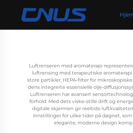
Hje
Luftrenseren med aromaterapi representerer
luftrensing med terapeutiske aromaterapi fo
store partikler, HEPA-filter for mikroskopisk
dens integrerte essensielle olje-diffusjonss
Luftrenseren har avansert sensortechnologi 
forhold. Med dets viske-stille drift og ene
digitale skjermen gir reeltids-luftkvalitet
innstillinger for ulike tider på døgnet, s
elegante, moderne design komple