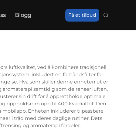
ss
Blogg
Få et tilbud
 luftkvalitet, ved å kombinere tradisjonell
sjonssystem, inkludert en forhåndsfilter for
rringelse. Hva som skiller denne enheten ut er
ig aromaterapi samtidig som de renser luften.
sterer sin drift for å opprettholde optimale
m og oppholdsrom opp til 400 kvadratfot. Den
 en mobilapp. Enheten inkluderer tilpassbare
maer i tråd med deres daglige rutiner. Dets
rensing og aromaterapi fordeler.