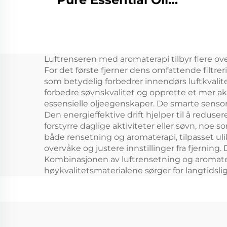
Scent Machine
Custom Logo Aroma
Utl
Diffuser Wifi Control
ro
Luftrenseren med aromaterapi tilbyr flere ove
Electric Air Freshener
a
For det første fjerner dens omfattende filtre
Machine
lu
som betydelig forbedrer innendørs luftkvalitet
forbedre søvnskvalitet og opprette et mer ak
be
essensielle oljeegenskaper. De smarte sensorn
Den energieffektive drift hjelper til å reduse
forstyrre daglige aktiviteter eller søvn, noe 
både rensetning og aromaterapi, tilpasset u
overvåke og justere innstillinger fra fjernin
Kombinasjonen av luftrensetning og aromatera
høykvalitetsmaterialene sørger for langtidsli