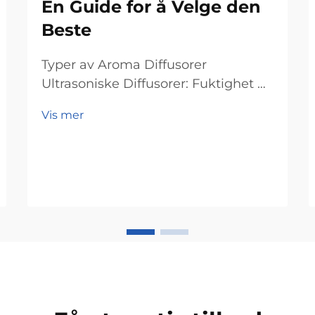
En Guide for å Velge den
Beste
Typer av Aroma Diffusorer
Ultrasoniske Diffusorer: Fuktighet &
Svak Duft til soverom Ultrasoniske
Vis mer
diffusorer fungerer ved å lage små
vibrasjoner som sender essensielle
oljer flytende gjennom luften, og
dermed gjøre to ting samtidig. Det
som skjer inni...