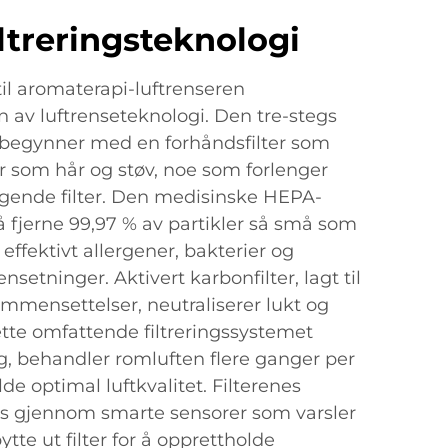
ltreringsteknologi
til aromaterapi-luftrenseren
 av luftrenseteknologi. Den tre-stegs
n begynner med en forhåndsfilter som
er som hår og støv, noe som forlenger
lgende filter. Den medisinske HEPA-
til å fjerne 99,97 % av partikler så små som
 effektivt allergener, bakterier og
setninger. Aktivert karbonfilter, lagt til
mmensettelser, neutraliserer lukt og
ette omfattende filtreringssystemet
g, behandler romluften flere ganger per
de optimal luftkvalitet. Filterenes
kes gjennom smarte sensorer som varsler
tte ut filter for å opprettholde