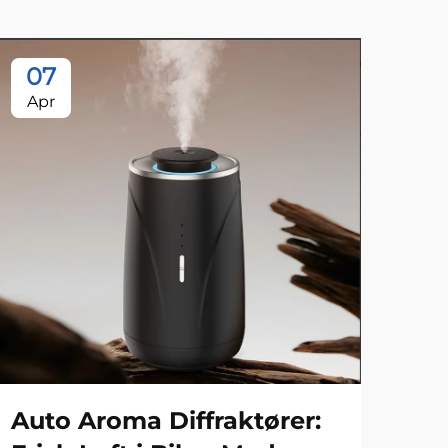
07
1
Apr
Ju
Auto Aroma Diffraktører:
De