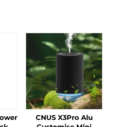
Tower
CNUS X3Pro Alu
isk
Customise Mini