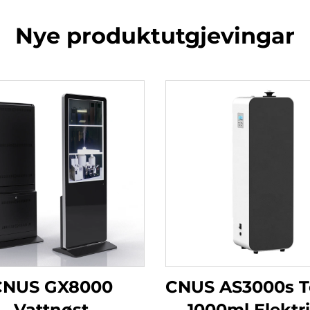
Nye produktutgjevingar
CNUS GX8000
CNUS AS3000s 
Vattnøst
1000ml Elektr