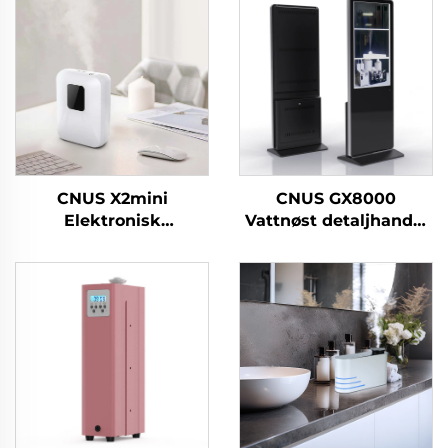
CNUS X2mini
CNUS GX8000
Elektronisk
Vattnøst detaljhandel
heimvannlaust
Utløysesenter Store
luktdiffusør Maskin
rom Profesjonell
luft duftolje smart
aroma diffuser
aroma diffusor Maskin
luktesystem LCD
berøringsskjerm Kiosk