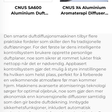
CNUS SA600
CNUS X4 Aluminium
Aluminium Duft
Aromaterapi Diffusers
essensiell olje Aroma
Vatnlaus Smart Aroma
Kommersiell
Diffuser 360 Duft Oil
luktesjåla Elektronisk
Diffuser Vatnlaus
duft utan vatn hvac
Atomizer
Den smarte duftdiffusjonsmaskinen tilbyr flere
diffuser Hotel
praktiske fordeler som skiller den fra tradisjonelle
duftløsninger. For det første lar dens intelligente
kontrollsystem brukere opprette personlige
duftplaner, noe som sikrer at rommet lukter frisk
nettopp når det er nødvendig. Appbasert
kontrollsystem gjør det mulig å styre innstillingene
fra hvilken som helst plass, perfekt for å forberede
en velkomnende atmosfære før man kommer
hjem. Maskinens avanserte atomiserings teknologi
sørger for optimal oljebruk, noe som gjør den mer
økonomisk enn konvensjonelle diffusorer samtidig
som den gir bedre duftdekning. Innbygde
sikkerhetsfunksjoner, inkludert automatisk