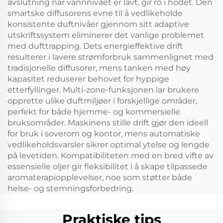
avslutning når vannnivået er lavt, gir ro i hodet. Den
smartske diffusorens evne til å vedlikeholde
konsistente duftnivåer gjennom sitt adaptive
utskriftssystem eliminerer det vanlige problemet
med dufttrapping. Dets energieffektive drift
resulterer i lavere strømforbruk sammenlignet med
tradisjonelle diffusorer, mens tanken med høy
kapasitet reduserer behovet for hyppige
etterfyllinger. Multi-zone-funksjonen lar brukere
opprette ulike duftmiljøer i forskjellige områder,
perfekt for både hjemme- og kommersielle
bruksområder. Maskinens stille drift gjør den ideell
for bruk i soverom og kontor, mens automatiske
vedlikeholdsvarsler sikrer optimal ytelse og lengde
på levetiden. Kompatibiliteten med en bred vifte av
essensielle oljer gir fleksibilitet i å skape tilpassede
aromaterapiopplevelser, noe som støtter både
helse- og stemningsforbedring.
Praktiske tips