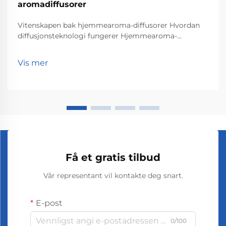
aromadiffusorer
Vitenskapen bak hjemmearoma-diffusorer Hvordan
diffusjonsteknologi fungerer Hjemmearoma-
diffusorer utfører sitt arbeid gjennom
diffusjonsteknologi som spredter duftmolekyler
Vis mer
utover i et rom. Grunnleggende skjer følgende: de
essensielle oljepartiklene ge ...
Få et gratis tilbud
Vår representant vil kontakte deg snart.
E-post
0/100