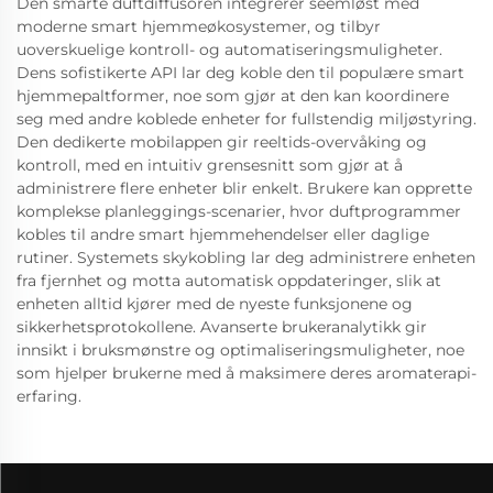
Den smarte duftdiffusoren integrerer seemløst med
moderne smart hjemmeøkosystemer, og tilbyr
uoverskuelige kontroll- og automatiseringsmuligheter.
Dens sofistikerte API lar deg koble den til populære smart
hjemmepaltformer, noe som gjør at den kan koordinere
seg med andre koblede enheter for fullstendig miljøstyring.
Den dedikerte mobilappen gir reeltids-overvåking og
kontroll, med en intuitiv grensesnitt som gjør at å
administrere flere enheter blir enkelt. Brukere kan opprette
komplekse planleggings-scenarier, hvor duftprogrammer
kobles til andre smart hjemmehendelser eller daglige
rutiner. Systemets skykobling lar deg administrere enheten
fra fjernhet og motta automatisk oppdateringer, slik at
enheten alltid kjører med de nyeste funksjonene og
sikkerhetsprotokollene. Avanserte brukeranalytikk gir
innsikt i bruksmønstre og optimaliseringsmuligheter, noe
som hjelper brukerne med å maksimere deres aromaterapi-
erfaring.