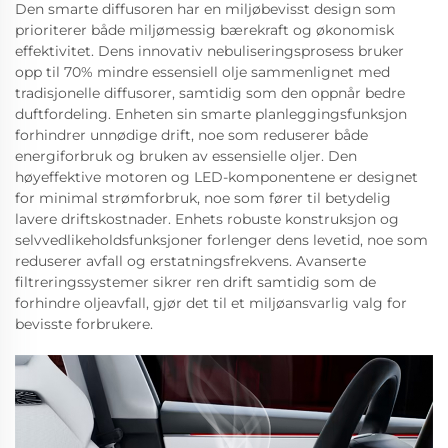
Den smarte diffusoren har en miljøbevisst design som
prioriterer både miljømessig bærekraft og økonomisk
effektivitet. Dens innovativ nebuliseringsprosess bruker
opp til 70% mindre essensiell olje sammenlignet med
tradisjonelle diffusorer, samtidig som den oppnår bedre
duftfordeling. Enheten sin smarte planleggingsfunksjon
forhindrer unnødige drift, noe som reduserer både
energiforbruk og bruken av essensielle oljer. Den
høyeffektive motoren og LED-komponentene er designet
for minimal strømforbruk, noe som fører til betydelig
lavere driftskostnader. Enhets robuste konstruksjon og
selvvedlikeholdsfunksjoner forlenger dens levetid, noe som
reduserer avfall og erstatningsfrekvens. Avanserte
filtreringssystemer sikrer ren drift samtidig som de
forhindre oljeavfall, gjør det til et miljøansvarlig valg for
bevisste forbrukere.