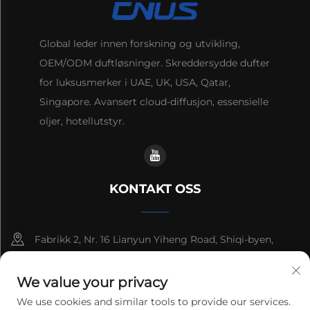
Global leder innen forskning og utvikling,
OEM/ODM duftløsninger. Skreddersydde dufter
for luksusmerker i UAE, UK, USA, Qatar,
Singapore. Avansert cloud-diffusjon, essensielle
oljer, hotellutstyr.
KONTAKT OSS
Fabrikk 2, Nr. 16 Lianyun Yiheng Road, Shiqi-byen,
Guangzhou, Guangdong, Kina
We value your privacy
+86-13192436782
We use cookies and similar tools to provide our services.