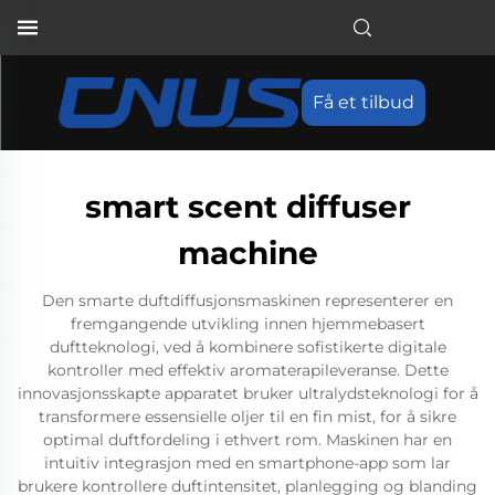
Få et tilbud
smart scent diffuser
machine
Den smarte duftdiffusjonsmaskinen representerer en
fremgangende utvikling innen hjemmebasert
duftteknologi, ved å kombinere sofistikerte digitale
kontroller med effektiv aromaterapileveranse. Dette
innovasjonsskapte apparatet bruker ultralydsteknologi for å
transformere essensielle oljer til en fin mist, for å sikre
optimal duftfordeling i ethvert rom. Maskinen har en
intuitiv integrasjon med en smartphone-app som lar
brukere kontrollere duftintensitet, planlegging og blanding