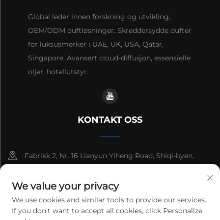
Global leder innen forskning og utvikling,
OEM/ODM duftløsninger. Skreddersydde dufter
for luksusmerker i UAE, UK, USA, Qatar,
Singapore. Avansert cloud-diffusjon, essensielle
oljer, hotellutstyr.
KONTAKT OSS
Fabrikk 2, Nr. 16 Lianyun Yiheng Road, Shiqi-byen,
Guangzhou, Guangdong, Kina
We value your privacy
+86-13192436782
We use cookies and similar tools to provide our services.
If you don't want to accept all cookies, click Personalize
[email protected]