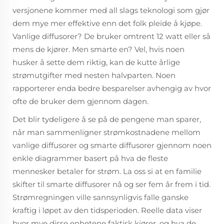
versjonene kommer med all slags teknologi som gjør
dem mye mer effektive enn det folk pleide å kjøpe.
Vanlige diffusorer? De bruker omtrent 12 watt eller så
mens de kjører. Men smarte en? Vel, hvis noen
husker å sette dem riktig, kan de kutte årlige
strømutgifter med nesten halvparten. Noen
rapporterer enda bedre besparelser avhengig av hvor
ofte de bruker dem gjennom dagen.
Det blir tydeligere å se på de pengene man sparer,
når man sammenligner strømkostnadene mellom
vanlige diffusorer og smarte diffusorer gjennom noen
enkle diagrammer basert på hva de fleste
mennesker betaler for strøm. La oss si at en familie
skifter til smarte diffusorer nå og ser fem år frem i tid.
Strømregningen ville sannsynligvis falle ganske
kraftig i løpet av den tidsperioden. Reelle data viser
hvor mye disse enhetene faktisk kjører, og hva de