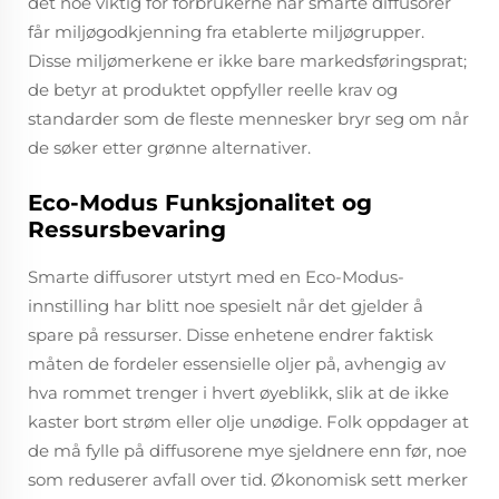
det noe viktig for forbrukerne når smarte diffusorer
får miljøgodkjenning fra etablerte miljøgrupper.
Disse miljømerkene er ikke bare markedsføringsprat;
de betyr at produktet oppfyller reelle krav og
standarder som de fleste mennesker bryr seg om når
de søker etter grønne alternativer.
Eco-Modus Funksjonalitet og
Ressursbevaring
Smarte diffusorer utstyrt med en Eco-Modus-
innstilling har blitt noe spesielt når det gjelder å
spare på ressurser. Disse enhetene endrer faktisk
måten de fordeler essensielle oljer på, avhengig av
hva rommet trenger i hvert øyeblikk, slik at de ikke
kaster bort strøm eller olje unødige. Folk oppdager at
de må fylle på diffusorene mye sjeldnere enn før, noe
som reduserer avfall over tid. Økonomisk sett merker