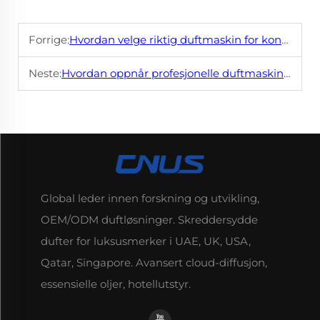
Forrige:
Hvordan velge riktig duftmaskin for kontorbruk?
Neste:
Hvordan oppnår profesjonelle duftmaskiner eniform diffusjon i store rom
Global leder innen forskning og utvikling,
OEM/ODM duftløsninger. Skreddersydde
dufter for luksusmerker i UAE, UK, USA,
Qatar, Singapore. Avansert cloud-diffusjon,
essensielle oljer, hotellutstyr.