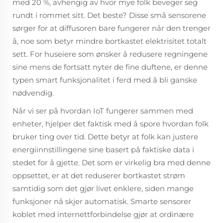
med 20 %, avhengig av hvor mye folk beveger seg
rundt i rommet sitt. Det beste? Disse små sensorene
sørger for at diffusoren bare fungerer når den trenger
å, noe som betyr mindre bortkastet elektrisitet totalt
sett. For huseiere som ønsker å redusere regningene
sine mens de fortsatt nyter de fine duftene, er denne
typen smart funksjonalitet i ferd med å bli ganske
nødvendig.
Når vi ser på hvordan IoT fungerer sammen med
enheter, hjelper det faktisk med å spore hvordan folk
bruker ting over tid. Dette betyr at folk kan justere
energiinnstillingene sine basert på faktiske data i
stedet for å gjette. Det som er virkelig bra med denne
oppsettet, er at det reduserer bortkastet strøm
samtidig som det gjør livet enklere, siden mange
funksjoner nå skjer automatisk. Smarte sensorer
koblet med internettforbindelse gjør at ordinære