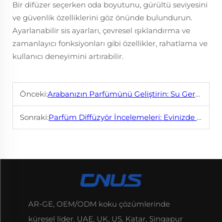
Bir difüzer seçerken oda boyutunu, gürültü seviyesini
ve güvenlik özelliklerini göz önünde bulundurun.
Ayarlanabilir sis ayarları, çevresel ışıklandırma ve
zamanlayıcı fonksiyonları gibi özellikler, rahatlama ve
kullanıcı deneyimini artırabilir.
Önceki:
Arabanızın Parfümünü Geliştirin: Su Gerektirmeyen Parfüm Difüzörlerinin Avantajları
Sonraki:
Parfüm Diffüzyör İncelemeleri: Evinizde Orijinal Bir Parfüm Oluşturmak İçin En İyi Seçenekler
AR-GE, OEM/ODM koku çözümlerinde
küresel lider. UAE, UK, US, Katar, Singapur