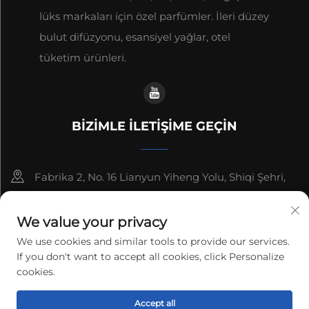
lüks markaları için özel parfümler. İleri düzey
bulut difüzyonu, esansiyel yağlar, otel
tüketim ürünleri.
BIZIMLE İLETIŞIME GEÇIN
Fabrika 2, No. 16 Lianyun Yiheng Yolu, Shiqi Şehri,
Guangzhou, Guangdong, Çin
We value your privacy
+86-13192436782
We use cookies and similar tools to provide our services.
If you don't want to accept all cookies, click Personalize
[email protected]
cookies.
Telif hakkı © 2025 cnus tech (guangdong) co.,ltd. Tüm
Accept all