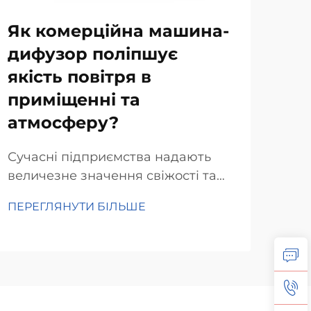
Як комерційна машина-
Як
дифузор поліпшує
не
якість повітря в
ко
приміщенні та
ди
атмосферу?
за
ви
Сучасні підприємства надають
величезне значення свіжості та
Під
затишку в приміщеннях.
під
ПЕРЕГЛЯНУТИ БІЛЬШЕ
Комерційні дифузи виконують цю
всь
ПЕР
задачу одночасно двома
роз
способами. Вони поширюють
диф
приємні аромати в офісах,
Ці 
магазинах та ресторанах, а також
вик
очищують повітря...