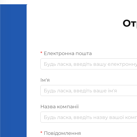
забезпечити точне поширення
ароматів та...
От
Електронна пошта
Ім'я
Назва компанії
Повідомлення