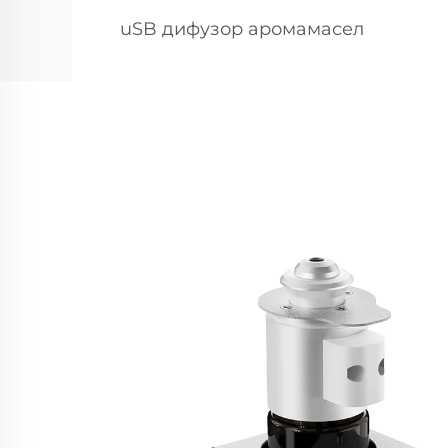
uSB дифузор аромамасел