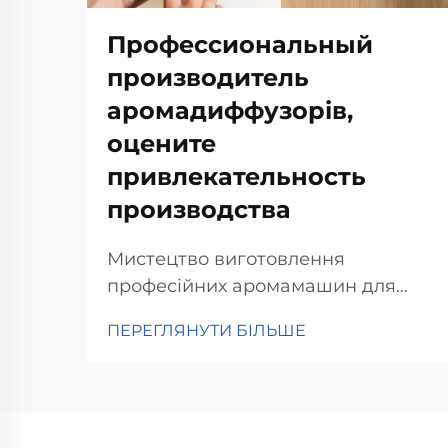
Профессиональный
производитель
аромадиффузорів,
оцените
привлекательность
производства
Мистецтво виготовлення
професійних аромамашин для
дифузії Точна інженерія в
ПЕРЕГЛЯНУТИ БІЛЬШЕ
системах аромадифузії Важливо
правильно виконати інженерні
розрахунки при створенні якісних
систем аромадифузії, щоб