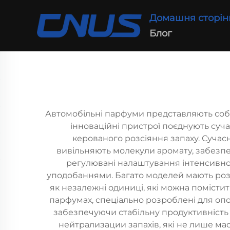
Домашня сторін
Блог
Автомобільні парфуми представляють соб
інноваційні пристрої поєднують суч
керованого розсіяння запаху. Сучас
вивільняють молекули аромату, забезпе
регулювані налаштування інтенсивнос
уподобаннями. Багато моделей мають розум
як незалежні одиниці, які можна помістит
парфумах, спеціально розроблені для опо
забезпечуючи стабільну продуктивність н
нейтрализации запахів, які не лише м