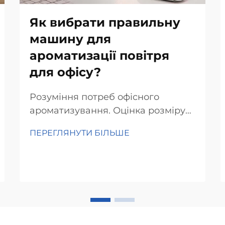
Як вибрати правильну
машину для
ароматизації повітря
для офісу?
Розуміння потреб офісного
ароматизування. Оцінка розміру
та планування офісу. Вибір
ПЕРЕГЛЯНУТИ БІЛЬШЕ
правильного ароматичного
пристрою для офісу починається з
того, наскільки великим є
приміщення насправді. Спочатку
виміряйте площу, адже більші
офіси потребують більш потужних
ароматизаторів...