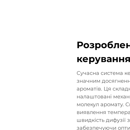
Розроблен
керування
Сучасна система к
значним досягненн
ароматів. Ця склад
налаштовані механі
молекул аромату. 
виявлення темпера
швидкість дифузії з
забезпечуючи опти