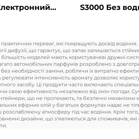
Електронний
S3000 Без вод
инок безводний
парфумерн
ффузер запаху
повітряних
шина повітря
диспенсері
практичних переваг, які покращують досвід водіння.
ховина Масло
Акрильни
ії дифузії, що гарантує, що запах залишається стійким
розумний
автоматичн
 більшість моделей мають користувачеві дружні сист
 Багато автомобільних парфумів розроблено з довгот
фузер аромати
дифузер арома
в без необхідності заміни, роблячи їх витратно ефе
Дифузійна сис
 регулювати інтенсивність аромату дозволяє корист
ртного засобу. Ці продукти часто включають спеціаль
Ароматичн
уючи свою ефективність незалежно від змін погоди. С
машина
тейнери, що не протекають, та безпечні механізми 
льних ефірних олій у багатьох формулах надає не тіль
 розслабляючу атмосферу під час водіння. Крім того,
овненні дизайни, що з'являються для споживачів, я
ти.