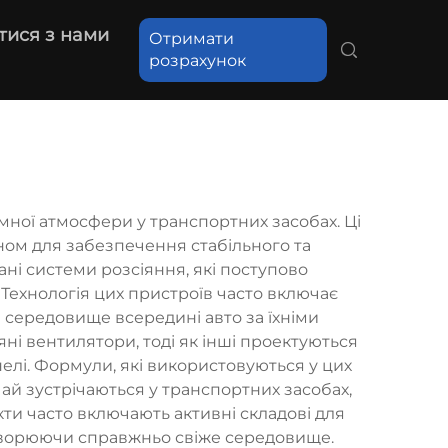
тися з нами
Отримати
розрахунок
ої атмосфери у транспортних засобах. Ці
ном для забезпечення стабільного та
ні системи розсіяння, які поступово
Технологія цих пристроїв часто включає
 середовище всередині авто за їхніми
ні вентилятори, тоді як інші проектуються
нелі. Формули, які використовуються у цих
ай зустрічаються у транспортних засобах,
кти часто включають активні складові для
створюючи справжньо свіже середовище.