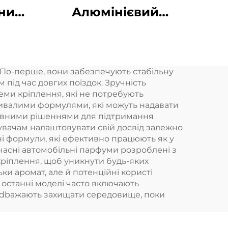
них
Алюмінієвий
их
аромат Ефірний
олій Аромат
в
Коммерчний
 По-перше, вони забезпечують стабільну
й
аромат Машина
 під час довгих поїздок. Зручність
ий
Електронний
еми кріплення, які не потребують
ривалими формулями, які можуть надавати
тики
аромат Безводний
ктивними рішеннями для підтримання
тема
hvac Диффузер
увачам налаштовувати свій досвід залежно
ні формули, які ефективно працюють як у
а
Готель
учасні автомобільні парфуми розроблені з
кріплення, щоб уникнути будь-яких
ки аромат, але й потенційні користі
 останні моделі часто включають
кі dbажають захищати середовище, поки