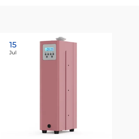
15
1
Jul
Ju