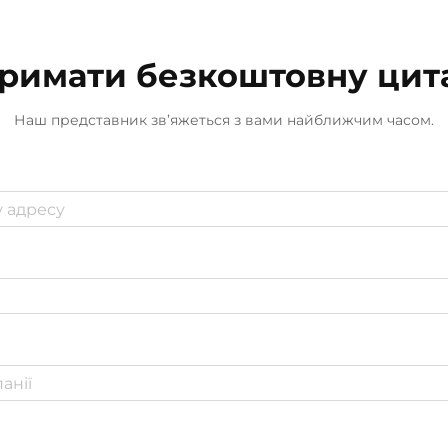
римати безкоштовну цит
Наш представник зв’яжеться з вами найближчим часом.