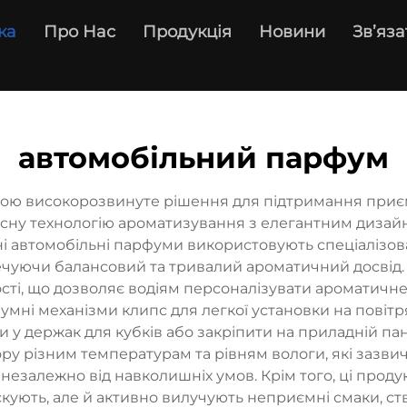
ка
Про Нас
Продукція
Новини
Зв’яза
автомобільний парфум
ою високорозвинуте рішення для підтримання приємн
асну технологію ароматизування з елегантним дизай
ні автомобільні парфуми використовують спеціалізова
чуючи балансовий та тривалий ароматичний досвід. 
ті, що дозволяє водіям персоналізувати ароматичне
ні механізми клипс для легкої установки на повітря
и у держак для кубків або закріпити на приладній па
ру різним температурам та рівням вологи, які зазвич
езалежно від навколишніх умов. Крім того, ці проду
аскують, але й активно вилучують неприємні смаки, 