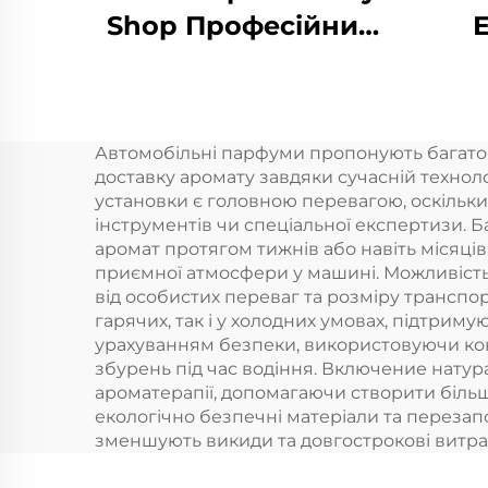
Shop Професійний
комерційний
буд
ароматний дифузер
ди
Ароматна ефірна
Ма
Автомобільні парфуми пропонують багато 
олія Готельний
Ду
доставку аромату завдяки сучасній технолог
ароматний апарат
установки є головною перевагою, оскільки
інструментів чи спеціальної експертизи.
диф
аромат протягом тижнів або навіть місяці
приємної атмосфери у машині. Можливість
від особистих переваг та розміру транспо
гарячих, так і у холодних умовах, підтрим
урахуванням безпеки, використовуючи кон
збурень під час водіння. Включение натура
ароматерапії, допомагаючи створити більш
екологічно безпечні матеріали та перезап
зменшують викиди та довгострокові витра