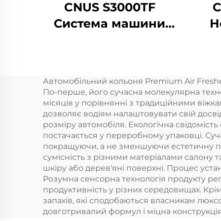
CNUS S3000TF
C
Система машини
Н
для
Ди
розповсюдження
Ма
ароматичних олій в
Аві
Автомобільний кольоня Premium Air Freshe
готелі/коммерчній
Для
По-перше, його сучасна молекулярна технол
ванній/комісії
місяців у порівнянні з традиційними віжк
дозволяє водіям налаштовувати свій досвід
розміру автомобіля. Екологічна свідомість
постачається у переробному упаковці. Суч
покращуючи, а не зменшуючи естетичну пр
сумісність з різними матеріалами салону 
шкіру або дерев'яні поверхні. Процес уста
Розумна сенсорна технологія продукту рег
продуктивність у різних середовищах. Крі
запахів, які сподобаються власникам люксо
довготривалий формул і міцна конструкці