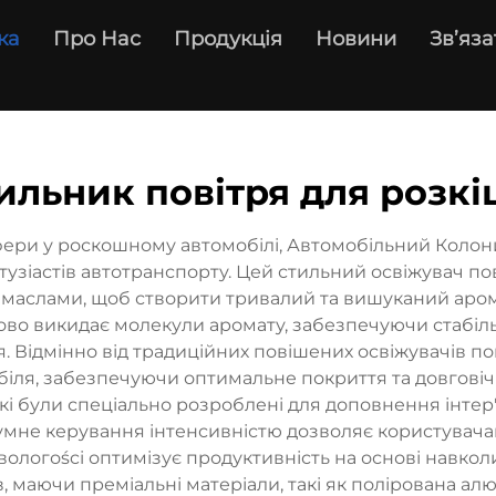
ка
Про Нас
Продукція
Новини
Зв’яза
льник повітря для розкі
ри у роскошному автомобілі, Автомобільний Колони
узіастів автотранспорту. Цей стильний освіжувач п
маслами, щоб створити тривалий та вишуканий аром
упово викидає молекули аромату, забезпечуючи стабі
 Відмінно від традиційних повішених освіжувачів по
іля, забезпечуючи оптимальне покриття та довговіч
 які були спеціально розроблені для доповнення інте
умне керування інтенсивністю дозволяє користувача
р вологоści оптимізує продуктивність на основі навко
 маючи преміальні матеріали, такі як полірована алю