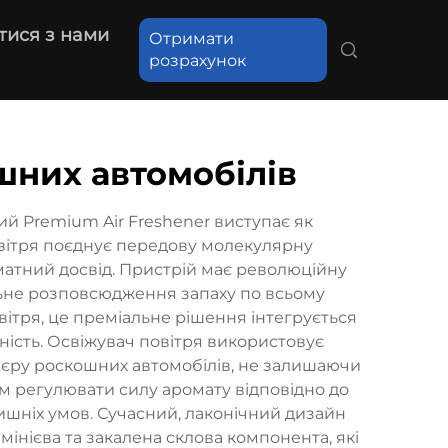
тися з нами
Отримати
розрахунок
шних автомобілів
й Premium Air Freshener виступає як
овітря поєднує передову молекулярну
атний досвід. Пристрій має революційну
льне розповсюдження запаху по всьому
вітря, це преміальне рішення інтегрується
ність. Освіжувач повітря використовує
р'єру роскошних автомобілів, не залишаючи
м регулювати силу аромату відповідно до
лишніх умов. Сучасний, лаконічний дизайн
мінієва та закалена склова компонента, які