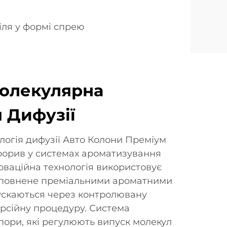
іля у формі спрею
олекулярна
я Дифузії
логія дифузії Авто Колони Преміум
рорив у системах ароматизування
новаційна технологія використовує
аповнене преміальними ароматними
пускаються через контролювану
рсійну процедуру. Система
пори, які регулюють випуск молекул