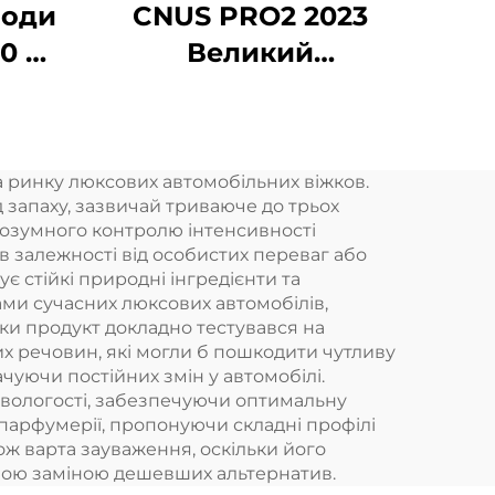
води
CNUS PRO2 2023
50 мл
Великий
вий
комерційний запах-
ина
включальний
аерозольний
а ринку люксових автомобільних віжков.
ітря
ароматний
 запаху, зазвичай триваюче до трьох
ий
диспенсер
 розумного контролю інтенсивності
в залежності від особистих переваг або
електричний HVAC
є стійкі природні інгредієнти та
олійний свіжильник
ами сучасних люксових автомобілів,
ки продукт докладно тестувався на
повітря дифузер
их речовин, які могли б пошкодити чутливу
чуючи постійних змін у автомобілі.
 вологості, забезпечуючи оптимальну
 парфумерії, пропонуючи складні профілі
ож варта зауваження, оскільки його
рною заміною дешевших альтернатив.