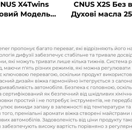
NUS X4Twins
CNUS X2S Без 
овий Модель
Духові масла 2
фузер Ефірні
Батарея Духо
сла Гуртовий
дифузер Маш
атомолоджувач
Домашня
ner пропонує багато переваг, які відрізняють його н
 Магазину Офіс
свіжильник пов
огія дифузії забезпечує стабільне та тривале досвід
Ароматичн
ами, які можуть тривати лише кілька тижнів. Система
, маючи п'ять різних режимів, які можна регулювати 
дифузер
 є ключовою перевагою, оскільки продукт використову
асний дизайн віжка гармонійно інтегрується з салон
ивабливість автомобіля. Безпека є головною, оскіль
та сертифікований як безпечний від шкідливих хімічн
новки простий і не потребує інструментів, не передба
улює викиди запаху в залежності від температури та
м того, преміальні аромати віжка створені майстрами
вих автомобілів. Задоволеність від ціни продукту так
я забезпечують високу вартість порівняно з регуля