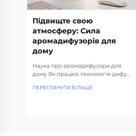
Підвищте свою
атмосферу: Сила
аромадифузорів для
дому
Наука про аромадифузори для
дому Як працює технологія дифузії
Аромадифузори для дому
ПЕРЕГЛЯНУТИ БІЛЬШЕ
працюють за допомогою
технології дифузії, яка поширює
молекули аромату по кімнаті.
Спрощено кажучи, ефірні олії
перетворюються на...