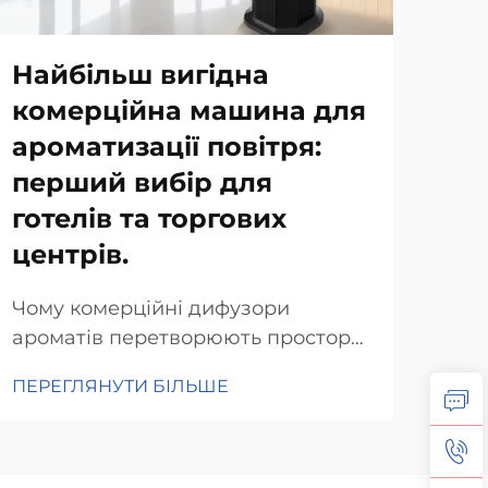
Найбільш вигідна
Як
комерційна машина для
ди
ароматизації повітря:
як
перший вибір для
пр
готелів та торгових
ат
центрів.
Суч
вел
Чому комерційні дифузори
зат
ароматів перетворюють простори
ПЕР
Ком
готельної індустрії. Психологія
ПЕРЕГЛЯНУТИ БІЛЬШЕ
зад
аромату в досвіді клієнтів. Аромат
спо
впливає на наші відчуття та
при
поведінку. Дослідження
маг
показують, що приємні запахи