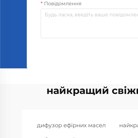
Повідомлення
найкращий свіжи
дифузор ефірних масел
найкра