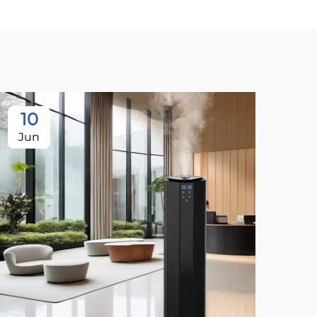
10
1
Jun
Ju