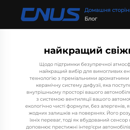
Домашня сторін
Блог
найкращий свіжи
Щодо підтримки безупречної атмосфе
найкращий вибір для вимогливих ент
технологію з преміальними ароматними 
керамічну систему дифузії, яка пост
внутрішньому просторі вашого автомобіля.
з системою вентиляції вашого автомоб
екологічно чисті формули, без алергенів,
жодних залишків на поверхнях. Його роз
їхніх переваг, тоді як вбудований сенсо
доповнює престижні інтер'єри автомобілів,