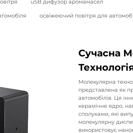
овітря
uSB дифузор аромамасел
втомобіля
освіжеючий повітря для автомоб
Сучасна М
Технологі
Молекулярна техно
представлена як п
автомобілів. Ця ін
керамічне ядро, н
сполуками, які ви
молекулярну диспе
використовує нано