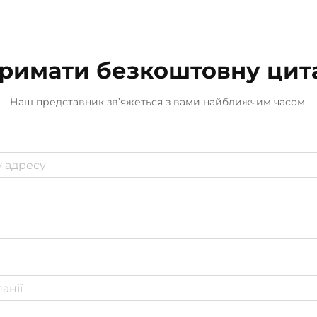
аромадифузори значно підвищує
їхню енергозберігаючу
ефективність, постійно аналізуючи
римати безкоштовну цит
та регулюючи обсяг використання
енергії...
Наш представник зв’яжеться з вами найближчим часом.