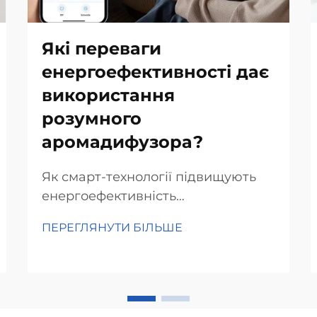
Які переваги
енергоефективності дає
використання
розумного
аромадифузора?
Як смарт-технології підвищують
енергоефективність
аромадифузора Інтеграція
ПЕРЕГЛЯНУТИ БІЛЬШЕ
технології Інтернету речей (IoT)
для оптимального управління
енергоспоживанням
Вбудовування технологій
Інтернету речей (IoT) в