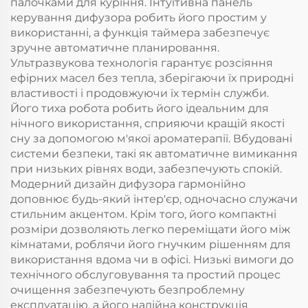
палочками для куріння. Інтуїтивна панель
керування дифузора робить його простим у
використанні, а функція таймера забезпечує
зручне автоматичне планировання.
Ультразвукова технологія гарантує розсіяння
ефірних масел без тепла, зберігаючи їх природні
властивості і продовжуючи їх термін служби.
Його тиха робота робить його ідеальним для
нічного використання, сприяючи кращій якості
сну за допомогою м'якої ароматерапії. Вбудовані
системи безпеки, такі як автоматичне вимикання
при низьких рівнях води, забезпечують спокій.
Модерний дизайн дифузора гармонійно
доповнює будь-який інтер'єр, одночасно служачи
стильним акцентом. Крім того, його компактні
розміри дозволяють легко переміщати його між
кімнатами, роблячи його гнучким рішенням для
використання вдома чи в офісі. Низькі вимоги до
технічного обслуговування та простий процес
очищення забезпечують безпроблемну
експлуатацію, а його надійна конструкція