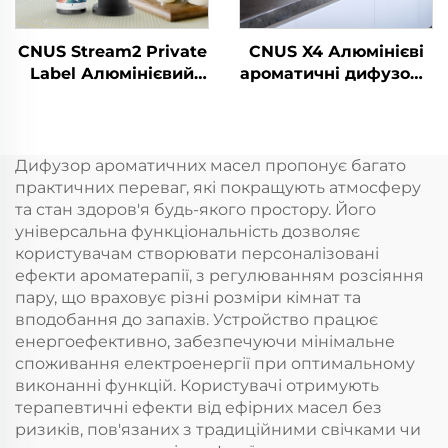
CNUS Stream2 Private
CNUS X4 Алюмінієві
Label Алюмінієвий
ароматичні дифузори
сплав Вставка в 150
Безводні розумні
мл Флори ароматної
ароматичні дифузори
олії Холодний туман
360 ароматичних
Бездротовий
олійних дифузорів
Дифузор ароматичних масел пропонує багато
розумний WIFI
Безводні атомізатори
практичних переваг, які покращують атмосферу
контроль
та стан здоров'я будь-якого простору. Його
Ароматичний
універсальна функціональність дозволяє
дифузер
користувачам створювати персоналізовані
ефекти ароматерапії, з регулюванням розсіяння
пару, що враховує різні розміри кімнат та
вподобання до запахів. Устройство працює
енергоефективно, забезпечуючи мінімальне
споживання електроенергії при оптимальному
виконанні функцій. Користувачі отримують
терапевтичні ефекти від ефірних масел без
ризиків, пов'язаних з традиційними свічками чи