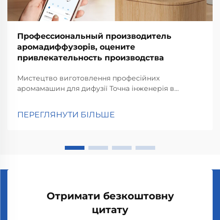
Профессиональный производитель
аромадиффузорів, оцените
привлекательность производства
Мистецтво виготовлення професійних
аромамашин для дифузії Точна інженерія в
системах аромадифузії Важливо правильно
виконати інженерні розрахунки при створенні
ПЕРЕГЛЯНУТИ БІЛЬШЕ
якісних систем аромадифузії, щоб забезпечити
точне поширення ароматів та...
Отримати безкоштовну
цитату