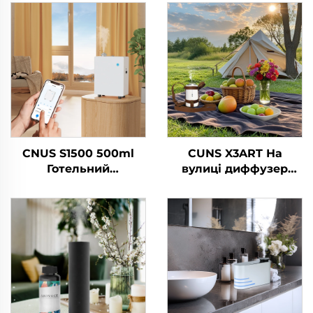
CNUS S1500 500ml
CUNS X3ART На
Готельний
вулиці диффузер
високотисковий
Ефірний олив
очищач повітря Запах
Безводний диффузор
Ефірні масла
ароматичний
Чистильник парфумів
диффузер
Аромати
Автомобільне
Ароматизатор
свіжильник повітря
повітря
Безводний
Ароматизатор
повітря