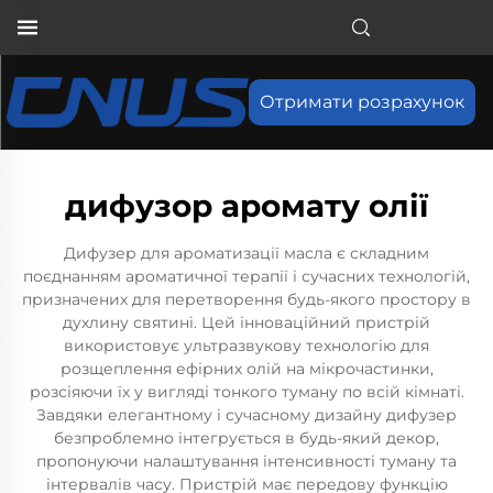
Отримати розрахунок
дифузор аромату олії
Дифузер для ароматизації масла є складним
поєднанням ароматичної терапії і сучасних технологій,
призначених для перетворення будь-якого простору в
духлину святині. Цей інноваційний пристрій
використовує ультразвукову технологію для
розщеплення ефірних олій на мікрочастинки,
розсіяючи їх у вигляді тонкого туману по всій кімнаті.
Завдяки елегантному і сучасному дизайну дифузер
безпроблемно інтегрується в будь-який декор,
пропонуючи налаштування інтенсивності туману та
інтервалів часу. Пристрій має передову функцію