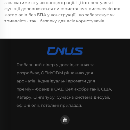
заважатиме сну чи концентрації. Ці інтелектуальні
функції доповнюються використанням високоякісних
матеріалів без БПА у конструкції, що забезпечує як
тривалість, так і безпеку для всіх користувачів.
Глобальний лідер у дослідженнях та
розробках, OEM/ODM рішеннях для
ароматів. Індивідуальні аромати для
преміум-брендів ОАЕ, Великобританії, США,
Катару, Сінгапуру. Сучасна система дифузії,
ефірні олії, готельні приладдя.