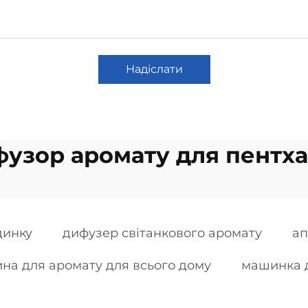
Надіслати
узор аромату для пентх
динку
дифузер світанкового аромату
ап
на для аромату для всього дому
машинка 