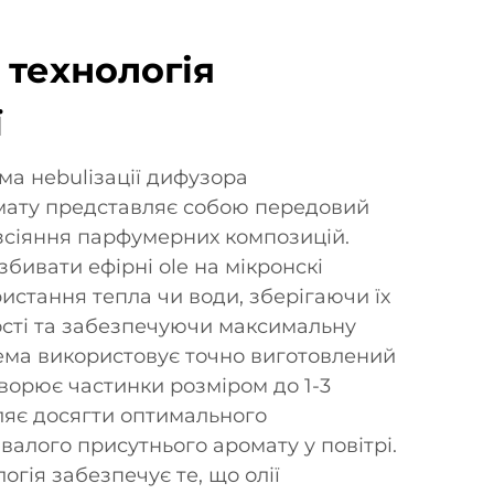
 технологія
ї
ма неbulізації дифузора
мату представляє собою передовий
озсіяння парфумерних композицій.
бивати ефiрнi ole на мiкронскi
истання тепла чи води, зберiгаючи їх
ості та забезпечуючи максимальну
тема використовує точно виготовлений
творює частинки розміром до 1-3
ляє досягти оптимального
алого присутнього аромату у повітрі.
огія забезпечує те, що олії