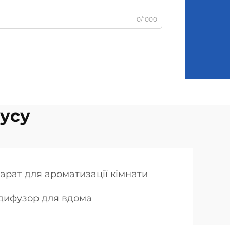
0/1000
аусу
арат для ароматизації кімнати
дифузор для вдома