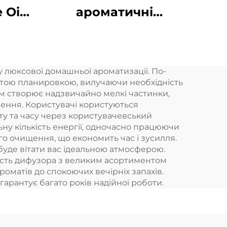
 Oil
ароматичні
ат
дифузори Безводні
ої
розумні ароматичні
ат
дифузори 360
 люксової домашньої ароматизації. По-
асла
ароматичних
ритою планировкою, вилучаючи необхідність
ної
олійних дифузорів
м створює надзвичайно мелкі частинки,
ення. Користувачі користуються
шини
Безводні
ту та часу через користувачевський
атомізатори
ну кількість енергії, одночасно працюючи
о очищення, що економить час і зусилля.
буде вітати вас ідеальною атмосферою.
ність дифузора з великим асортиментом
роматів до спокоючих вечірніх запахів.
гарантує багато років надійної роботи.