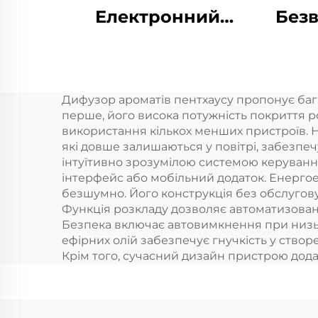
Електронний
Безв
будинок безводний
т
диффузер запаху
Машина повітря
Дифузор ароматів пентхаусу пропонує бага
Духовина Масло
ар
перше, його висока потужність покриття р
розумний
Аро
використання кількох менших пристроїв. 
які довше залишаються у повітрі, забезп
диффузер аромати
L
інтуїтивно зрозумілою системою керування
інтерфейс або мобільний додаток. Енергое
безшумно. Його конструкція без обслугов
Функція розкладу дозволяє автоматизовану
Безпека включає автовимкнення при низько
ефірних олій забезпечує гнучкість у створ
Крім того, сучасний дизайн пристрою додає