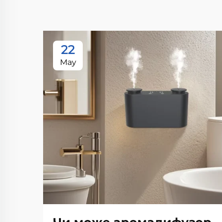
22
May