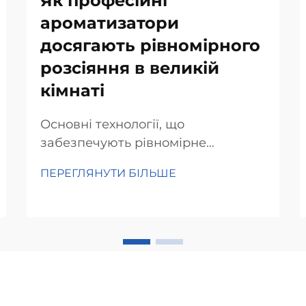
Як професійні
ароматизатори
досягають рівномірного
розсіяння в великій
кімнаті
Основні технології, що
забезпечують рівномірне
розповсюдження аромату.
ПЕРЕГЛЯНУТИ БІЛЬШЕ
Технологія небулайзера для
дисперсії мікрочастинок.
Небулайзерна технологія справді
має велике значення, коли
перетворює звичайні
аромамашини на точні
інструменти для поширення