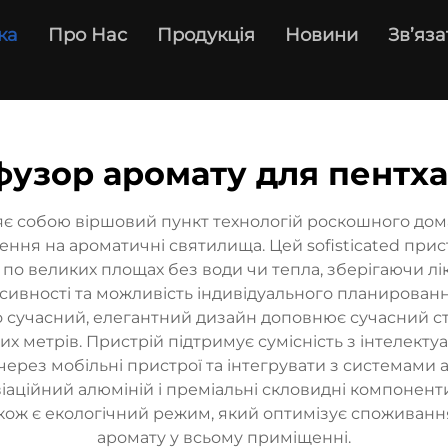
ка
Про Нас
Продукція
Новини
Зв’яза
узор аромату для пентх
яє собою віршовий пункт технологій роскошного до
ння на ароматичні святилища. Цей sofisticated прис
о великих площах без води чи тепла, зберігаючи лік
сивності та можливість індивідуального планирован
го сучасний, елегантний дизайн доповнює сучасний с
х метрів. Пристрій підтримує сумісність з інтелек
ерез мобільні пристрої та інтегрувати з системами 
іаційний алюміній і преміальні скловидні компоненти
акож є екологічний режим, який оптимізує споживання
аромату у всьому приміщенні.