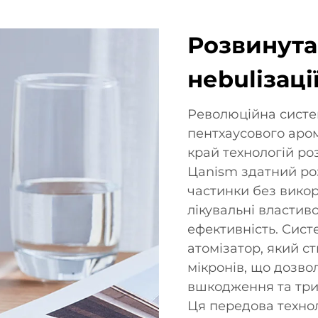
Розвинута
неbulізаці
Революційна систе
пентхаусового аро
край технологій р
Цanism здатний роз
частинки без викор
лікувальні властив
ефективність. Сис
атомізатор, який с
мікронів, що дозво
вшкодження та трив
Ця передова технол