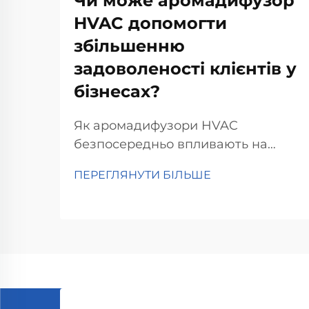
Чи може аромадифузор
HVAC допомогти
збільшенню
задоволеності клієнтів у
бізнесах?
Як аромадифузори HVAC
безпосередньо впливають на
задоволення клієнтів. Наука про
ПЕРЕГЛЯНУТИ БІЛЬШЕ
аромат і емоційну відповідь.
Розуміння того, як запахи дійсно
впливають на наш мозок, має
велике значення, коли мова йде
про збереження задоволення
клієнтів у магазинах чи
ресторанах. Отже...