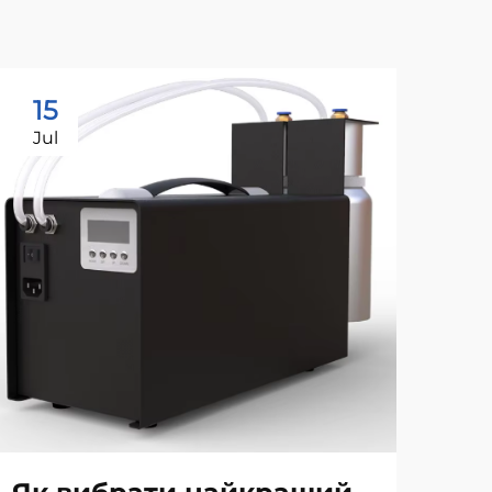
15
1
Jul
Ju