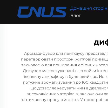
Домашня сторін
Блог
диф
Аромадифузор для пентхаусу представл
перетворювати просторні житлові приміще
технологію для поширення ефірних масел п
Дифузор має регулювані настройки інтен
ідеальну атмосферу в будь-який час. Йо
потужне ароматизування до 100 квадратни
що дозволяє керувати ним віддалено ч
високоякісних матеріалів, включаючи ав
оптимальну продуктивність. У пристрої т