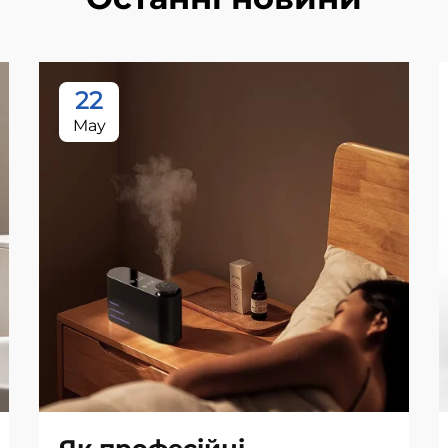
22
May