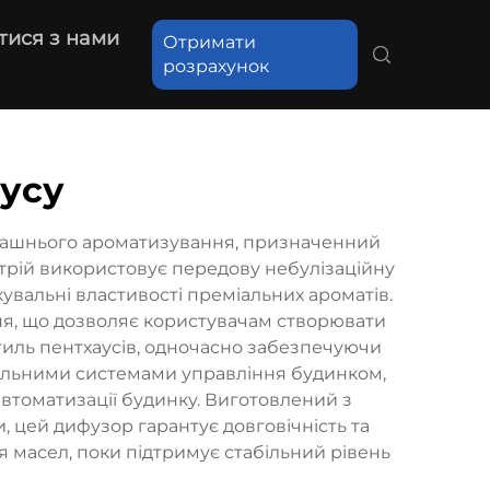
тися з нами
Отримати
розрахунок
аусу
машнього ароматизування, призначенний
трій використовує передову небулізаційну
увальні властивості преміальних ароматів.
ня, що дозволяє користувачам створювати
тиль пентхаусів, одночасно забезпечуючи
туальними системами управління будинком,
автоматизації будинку. Виготовлений з
, цей дифузор гарантує довговічність та
 масел, поки підтримує стабільний рівень