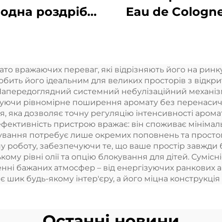
одна роздрібна
Eau de Cologne
очка Великий
Turkey Аром
простір
Аромат Ефірн
Професійний
Масла Аром
то вражаючих переваг, які відрізняють його на ринку
омат дифузер
Мандаринні М
обить його ідеальним для великих просторів з відк
матна система
Для Деффузер
Напередоглядний системний небулізаційний механіз
ечуючи рівномірне поширення аромату без перенасич
CD сенсорний
Ароматної Ма
, яка дозволяє точну регуляцію інтенсивності арома
екран Киоск
фективність пристрою вражає: він споживає мінімаль
ування потребує лише окремих поповнень та простог
 роботу, забезпечуючи те, що ваше простір завжди 
му рівні олії та опцію блокування для дітей. Суміс
енні бажаних атмосфер – від енергізуючих ранкових а
 шик будь-якому інтер'єру, а його міцна конструкція 
Останні новини