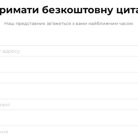
запахів. Ці гаджети...
римати безкоштовну цит
Наш представник зв’яжеться з вами найближчим часом.