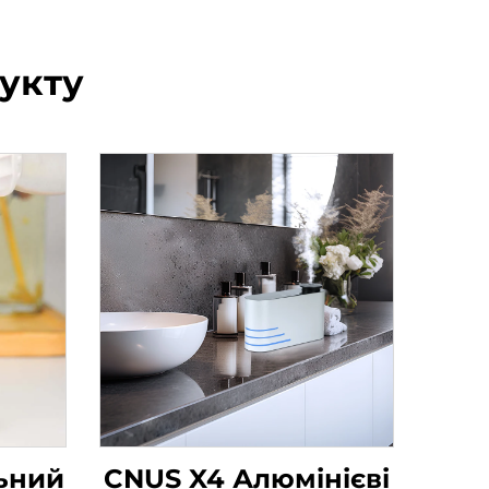
укту
ьний
CNUS X4 Алюмінієві