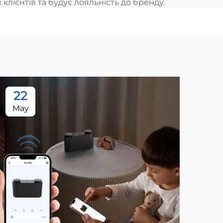
клієнтів та будує лояльність до бренду.
22
1
May
Ju