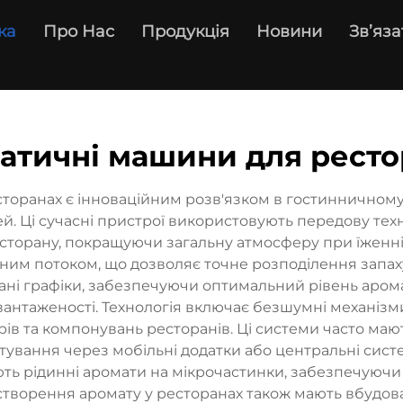
ка
Про Нас
Продукція
Новини
Зв’яза
атичні машини для ресто
сторанах є інноваційним розв'язком в гостинничному
ей. Ці сучасні пристрої використовують передову те
ресторану, покращуючи загальну атмосферу при їженні
яним потоком, що дозволяє точне розподілення запах
ні графіки, забезпечуючи оптимальний рівень аромат
антаженості. Технологія включає безшумні механізм
рів та компонувань ресторанів. Ці системи часто маю
ування через мобільні додатки або центральні систе
ють рідинні аромати на мікрочастинки, забезпечуючи
 створення аромату у ресторанах також мають вбудован