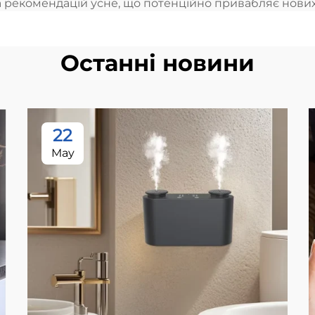
а рекомендацій усне, що потенційно привабляє нових 
Останні новини
22
May