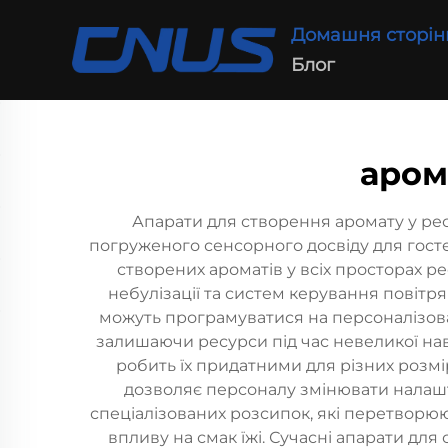
Домашня сторін
Блог
аром
Апарати для створення аромату у ре
погруженого сенсорного досвіду для гост
створених ароматів у всіх просторах 
небулізації та систем керування повітр
можуть програмуватися на персоналізова
залишаючи ресурси під час невеликої нав
робить їх придатними для різних розмі
дозволяє персоналу змінювати налашт
спеціалізованих розсипок, які перетворю
впливу на смак їжі. Сучасні апарати для