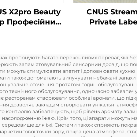
S X2pro Beauty
CNUS Strea
p Професійний
Private Labe
комерційний
Алюмінієвий с
матний дифузер
Вставка в 150
оматна ефірна
Флори аромат
ах пропонують багато переконливих переваг, які бе
лія Готельний
олії Холодн
творюють запам'ятовувальний сенсорний досвід, що по
матний апарат
туман Бездрот
ти можуть стимулювати апетит і доповнювати кухню
парати також допомагають вилучувати небажані запахи 
розумний WI
рошувальне оточення протягом годин обслуговування.
контроль
ного технічного обслуговування, одночасно забезпеч
яє ресторанам створювати особливі аромати, що підк
Ароматичн
ня дозволяє закладам створювати унікальні атмосферн
дифузер
ого контролю забезпечують, щоб рівень аромату зали
асолодженню їжею. Крім того, ці апарати можуть мас
е середовище для їжі. Системи також сприяють покр
маркетингової точки зору, покращена атмосфера, ст