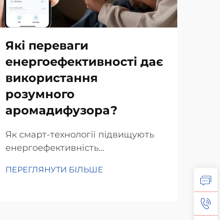
Які переваги
На
енергоефективності дає
ко
використання
ар
розумного
пе
аромадифузора?
го
це
Як смарт-технології підвищують
енергоефективність
Чом
аромадифузора Інтеграція
аро
ПЕРЕГЛЯНУТИ БІЛЬШЕ
технології Інтернету речей (IoT)
гот
ПЕР
для оптимального управління
аро
енергоспоживанням
впл
Вбудовування технологій
пов