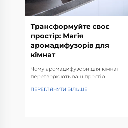
Трансформуйте своє
простір: Магія
аромадифузорів для
кімнат
Чому аромадифузори для кімнат
перетворюють ваш простір
Піднімають настрій і зменшують
ПЕРЕГЛЯНУТИ БІЛЬШЕ
стрес Аромадифузори для кімнат
справді допомагають підняти
настрій і зменшити стрес, згідно з
дослідженнями психологів про те,
як запахи впливають на нас.