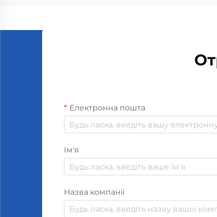
Люди, які вдихають аромат
лаванди...
От
Електронна пошта
Ім'я
Назва компанії