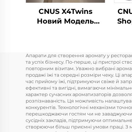
CNUS X4Twins
CNU
Новий Модель
Sho
Дифузер Ефірні
Масла Гуртовий
аро
Авіатомолоджувач
Ар
Апарати для створення аромату у ресторан
Для Магазину Офіс
о
та успіх бізнесу. По-перше, ці пристрої с
аро
повторним візитам. Уважно вибрані арома
продажі їжі та середні розміри чеку. Ці а
час прийому їжі, підтримуючи свіже й зап
ефективні та вигідні, вимагаючи мінімаль
характер сучасних ароматизаторів дозвол
розпізнаваність. Ця можливість налаштуван
конкурентів. Технологічні механізми точн
перешкоджаючи гостям чи не заваджуючи н
сусідніх закладів, підтримуючи оптимальн
створюючи більш приємні умови праці. З 