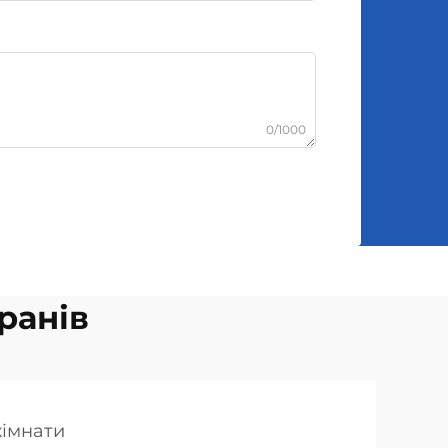
0/1000
ранів
кімнати