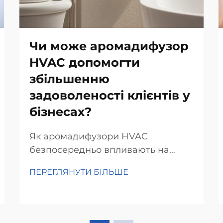
Чи може аромадифузор
HVAC допомогти
збільшенню
задоволеності клієнтів у
бізнесах?
Як аромадифузори HVAC
безпосередньо впливають на
задоволення клієнтів. Наука про
ПЕРЕГЛЯНУТИ БІЛЬШЕ
аромат і емоційну відповідь.
Розуміння того, як запахи дійсно
впливають на наш мозок, має
велике значення, коли мова йде