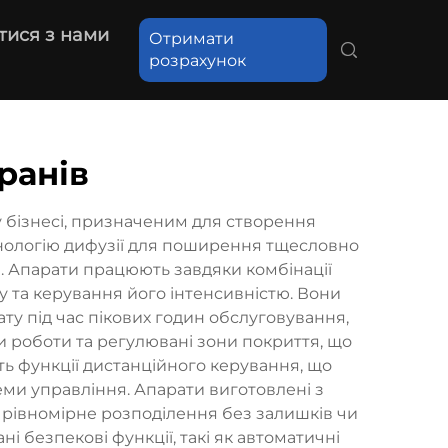
тися з нами
Отримати
розрахунок
ранів
 бізнесі, призначеним для створення
хнологію дифузії для поширення тщесловно
. Апарати працюють завдяки комбінації
у та керування його інтенсивністю. Вони
у під час пікових годин обслуговування,
и роботи та регулювані зони покриття, що
ть функції дистанційного керування, що
ми управління. Апарати виготовлені з
 рівномірне розподілення без залишків чи
і безпекові функції, такі як автоматичні