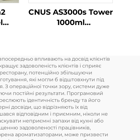
m2
CNUS AS3000s Tower
l
1000ml
плав
Електричний
 мл
аромат дифузера
ної
ефірних олій
зпосередньо впливають на досвід клієнтів
ий
Аерозоль
кращує задоволеність клієнтів і сприяє
овий
свіжильник
 ресторану, потенційно збільшуючи
готування, які могли б відштовхнути під
FI
ароматний апарат
 З операційної точки зору, системи дуже
для комерційних
уючи постійні результати. Програмовий
реслюють ідентичність бренду та його
ий
великих кімнат
і досвіди, що відрізняють їх від
шався відповідним і приємним, ніколи не
кувати неприємні запахи від кухні або
ащенню задоволеності працівників,
ворена ароматизаторами, може призвести