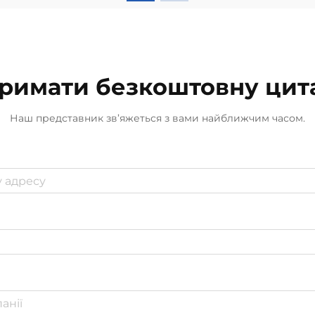
про збереження задоволення
клієнтів у магазинах чи
ресторанах. Отже...
римати безкоштовну цит
Наш представник зв’яжеться з вами найближчим часом.