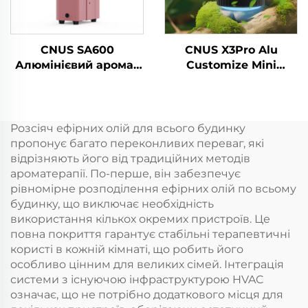
CNUS SA600
CNUS X3Pro Alu
Алюмінієвий аромат
Customize Mini
Ефірний олій Аромат
Portable 8 Scent Gear
Коммерчний аромат
Алюмінієвий корпус
Машина Електронний
10ML Безводна
аромат Безводний
ароматична олія
Розсіяч ефірних олій для всього будинку
hvac Диффузер
Автомобільний
пропонує багато переконливих переваг, які
Готель
ароматний диффузер
відрізняють його від традиційних методів
ароматерапії. По-перше, він забезпечує
рівномірне розподілення ефірних олій по всьому
будинку, що виключає необхідність
використання кількох окремих пристроїв. Це
повна покриття гарантує стабільні терапевтичні
користі в кожній кімнаті, що робить його
особливо цінним для великих сімей. Інтеграція
системи з існуючою інфраструктурою HVAC
означає, що не потрібно додаткового місця для