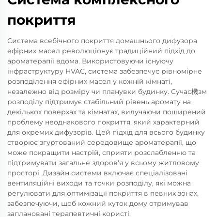
покриття
Система всебічного покриття домашнього дифузора
ефірних масел революціонує традиційний підхід до
ароматерапії вдома. Використовуючи існуючу
інфраструктуру HVAC, система забезпечує рівномірне
розподілення ефірних масел у кожній кімнаті,
незалежно від розміру чи планувки будинку. Сучас機зм
розподілу підтримує стабільний рівень аромату на
декількох поверхах та кімнатах, вилучаючи поширений
проблему неоднакового покриття, який характерний
для окремих дифузорів. Цей підхід для всього будинку
створює згуртований середовище ароматерапії, що
може покращити настрій, сприяти розслабленню та
підтримувати загальне здоров'я у всьому житловому
просторі. Дизайн системи включає спеціалізовані
вентиляційні виходи та точки розподілу, які можна
регулювати для оптимізації покриття в певних зонах,
забезпечуючи, щоб кожний куток дому отримував
заплановані терапевтичні користі.