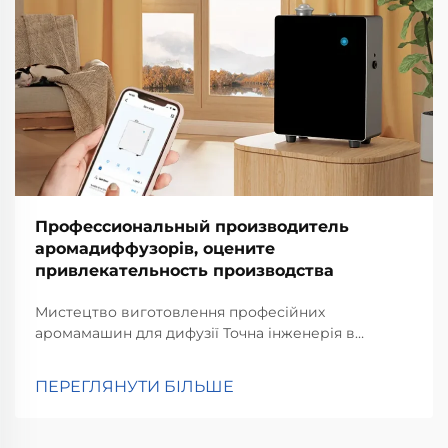
Профессиональный производитель
аромадиффузорів, оцените
привлекательность производства
Мистецтво виготовлення професійних
аромамашин для дифузії Точна інженерія в
системах аромадифузії Важливо правильно
виконати інженерні розрахунки при створенні
ПЕРЕГЛЯНУТИ БІЛЬШЕ
якісних систем аромадифузії, щоб забезпечити
точне поширення ароматів та...