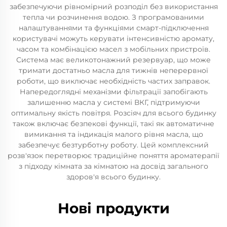
забезпечуючи рівномірний розподіл без використання
тепла чи розчинення водою. З програмованими
налаштуваннями та функціями смарт-підключення
користувачі можуть керувати інтенсивністю аромату,
часом та комбінацією масел з мобільних пристроїв.
Система має великотонажний резервуар, що може
тримати достатньо масла для тижнів неперервної
роботи, що виключає необхідність частих заправок.
Напередоглядні механізми фільтрації запобігають
залишенню масла у системі ВКГ, підтримуючи
оптимальну якість повітря. Розсіяч для всього будинку
також включає безпекові функції, такі як автоматичне
вимикання та індикація малого рівня масла, що
забезпечує безтурботну роботу. Цей комплексний
розв'язок перетворює традиційне поняття ароматерапії
з підходу кімната за кімнатою на досвід загального
здоров'я всього будинку.
Нові продукти