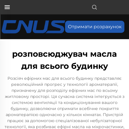
Отримати розрахунок
розповсюджувач масла
для всього будинку
Розсіяч ефірних мас для всього будинку представляє
революційний прогрес у технології ароматерапії,
призначену для розподілу ефірних мас по всьому
житловому просторі. Ця сучасна система інтегрується з
системою вентиляції та кондиціонування вашого
будинку, дозволяючи отримати всебічне покриття
ароматерапією одночасно у кількох кімнатах. Пристрій
працює за допомогою спеціалізованої небулізаторної
технології, яка розбиває ефірні масла на мікрочастинки,