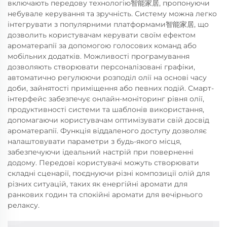
включають передову технологію智能家居, пропонуючи
небувале керування та зручність. Систему можна легко
інтегрувати з популярними платформами智能家居, що
дозволить користувачам керувати своїм ефектом
ароматерапії за допомогою голосових команд або
мобільних додатків. Можливості програмування
дозволяють створювати персоналізовані графіки,
автоматично регулюючи розподіл олії на основі часу
доби, зайнятості приміщення або певних подій. Смарт-
інтерфейс забезпечує онлайн-моніторинг рівня олії,
продуктивності системи та шаблонів використання,
допомагаючи користувачам оптимізувати свій досвід
ароматерапії. Функція віддаленого доступу дозволяє
налаштовувати параметри з будь-якого місця,
забезпечуючи ідеальний настрій при поверненні
додому. Передові користувачі можуть створювати
складні сценарії, поєднуючи різні композиції олій для
різних ситуацій, таких як енергійні аромати для
ранкових годин та спокійні аромати для вечірнього
релаксу.