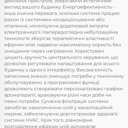
декількох пристроїв, зберігаючи естетичний
вигляд вашого будинку. Енергоефективність -
інша значна перевага, оскільки система працює
разом із системами кондиціонування або
опалення, мінімізуючи додатковий витрати
електроенергії. Напередоглядна небулізаційна
технологія зберігає терапевтичні властивості
ефірних олій, надаючи максимальну користь без
знищення через нагрівання. Користувачі
цінують зручність центрального керування, що
дозволяє регулювати налаштування для всього
будинку з одного інтерфейсу. Висока ємність
запасника значно зменшує потреби у технічному
обслуговуванні, а програмовані функції
дозволяють створювати персоналізовані графіки
ароматерапії, враховуючи різні часи доби чи
певні потреби. Сучасна фільтрація системи
запобігає накопиченню олій у каналізаційній
мережі, забезпечуючи довгострокове здоров'я
системи HVAC. Крім того, рівномірне
розподілення ефірних олій допомагає