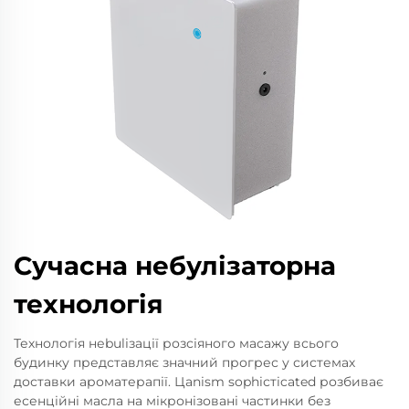
Сучасна небулізаторна
технологія
Технологія неbulізації розсіяного масажу всього
будинку представляє значний прогрес у системах
доставки ароматерапії. Цanism sophiстicated розбиває
есенційні масла на мікронізовані частинки без