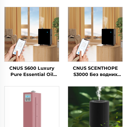
CNUS S600 Luxury
CNUS SCENTHOPE
Pure Essential Oil
S3000 Без водних
Scent Machine Custom
парфумерних
Logo Aroma Diffuser
повітряних
Wifi Control
диспенсерів
Электричний аромат
Акрильний
для освітлення
автоматичний
повітря
дифузер ароматики
Дифузійна система
Ароматична машина