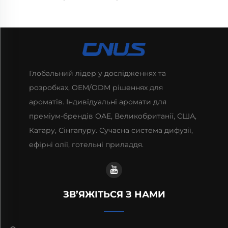
Глобальний лідер у дослідженнях та
розробках, OEM/ODM рішеннях для
ароматів. Індивідуальні аромати для
преміум-брендів ОАЕ, Великобританії, США,
Катару, Сінгапуру. Сучасна система дифузії,
ефірні олії, готельні приладдя.
ЗВ’ЯЖІТЬСЯ З НАМИ