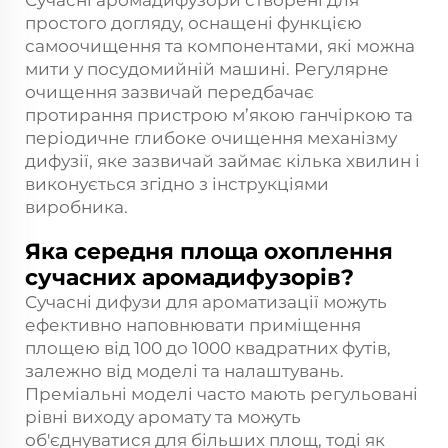
Сучасні аромадифузори створені для
простого догляду, оснащені функцією
самоочищення та компонентами, які можна
мити у посудомийній машині. Регулярне
очищення зазвичай передбачає
протирання пристрою м’якою ганчіркою та
періодичне глибоке очищення механізму
дифузії, яке зазвичай займає кілька хвилин і
виконується згідно з інструкціями
виробника.
Яка середня площа охоплення
сучасних аромадифузорів?
Сучасні дифузи для ароматизації можуть
ефективно наповнювати приміщення
площею від 100 до 1000 квадратних футів,
залежно від моделі та налаштувань.
Преміальні моделі часто мають регульовані
рівні виходу аромату та можуть
об'єднуватися для більших площ, тоді як