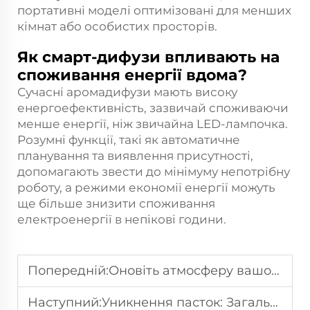
портативні моделі оптимізовані для менших
кімнат або особистих просторів.
Як смарт-дифузи впливають на
споживання енергії вдома?
Сучасні аромадифузи мають високу
енергоефективність, зазвичай споживаючи
менше енергії, ніж звичайна LED-лампочка.
Розумні функції, такі як автоматичне
планування та виявлення присутності,
допомагають звести до мінімуму непотрібну
роботу, а режими економії енергії можуть
ще більше знизити споживання
електроенергії в непікові години.
Попередній:
Оновіть атмосферу вашого дому з правильним дифузором аромату: Поради експертів
Наступний:
Уникнення пасток: Загальні помилки у використанні дифузора олії