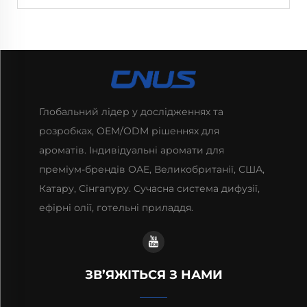
Глобальний лідер у дослідженнях та
розробках, OEM/ODM рішеннях для
ароматів. Індивідуальні аромати для
преміум-брендів ОАЕ, Великобританії, США,
Катару, Сінгапуру. Сучасна система дифузії,
ефірні олії, готельні приладдя.
ЗВ’ЯЖІТЬСЯ З НАМИ