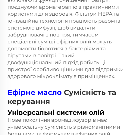
включають функції очищення повітря,
поєднуючи ароматерапію з практичними
користями для здоров'я. Фільтри HEPA та
іонізаційна технологія працюють разом із
системою дифузії, щоб видаляти
забруднювачі з повітря, тимчасом
спеціальні суміші ефірних олій можуть
допомогти боротися з бактеріями та
вірусами в повітрі. Такий
двофункціональний підхід робить ці
пристрої особливо цінними для підтримки
здорового мікроклімату в приміщеннях.
Ефірне масло
Сумісність та
керування
Універсальні системи олій
Нове покоління аромадифузорів має
універсальну сумісність з різноманітними
брендами та формулами ефірних олій.