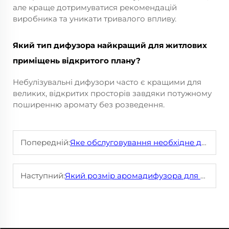
але краще дотримуватися рекомендацій
виробника та уникати тривалого впливу.
Який тип дифузора найкращий для житлових
приміщень відкритого плану?
Небулізувальні дифузори часто є кращими для
великих, відкритих просторів завдяки потужному
поширенню аромату без розведення.
Попередній:
Яке обслуговування необхідне для комерційної машини-дифузора, щоб забезпечити тривале використання?
Наступний:
Який розмір аромадифузора для дому мені потрібен для відкритої ванної кімнати порівняно з невеликою спальнею?