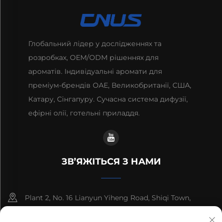
Глобальний лідер у дослідженнях та
розробках, OEM/ODM рішеннях для
ароматів. Індивідуальні аромати для
преміум-брендів ОАЕ, Великобританії, США,
Катару, Сінгапуру. Сучасна система дифузії,
ефірні олії, готельні приладдя.
ЗВ’ЯЖІТЬСЯ З НАМИ
Plant 2, No. 16 Lianyun Yiheng Road, Shiqi Town,
Guangzhou, Guangdong, China