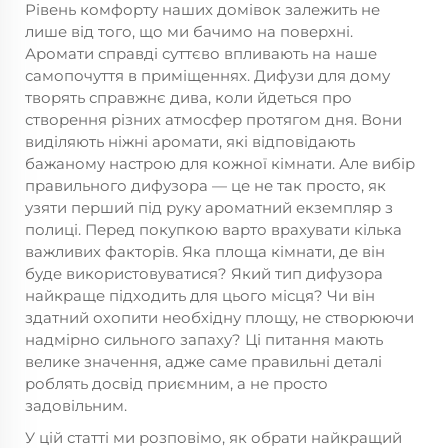
Рівень комфорту наших домівок залежить не
лише від того, що ми бачимо на поверхні.
Аромати справді суттєво впливають на наше
самопочуття в приміщеннях. Дифузи для дому
творять справжнє дива, коли йдеться про
створення різних атмосфер протягом дня. Вони
виділяють ніжні аромати, які відповідають
бажаному настрою для кожної кімнати. Але вибір
правильного дифузора — це не так просто, як
узяти перший під руку ароматний екземпляр з
полиці. Перед покупкою варто врахувати кілька
важливих факторів. Яка площа кімнати, де він
буде використовуватися? Який тип дифузора
найкраще підходить для цього місця? Чи він
здатний охопити необхідну площу, не створюючи
надмірно сильного запаху? Ці питання мають
велике значення, адже саме правильні деталі
роблять досвід приємним, а не просто
задовільним.
У цій статті ми розповімо, як обрати найкращий