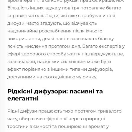
ароматерапії, така конструкція працює краще, ніж
більшість інших, адже у повітря потрапляє багато
справжньої олії. Люди, які вже спробували такі
дифузи, часто згадують, що відчувають
надзвичайне розслаблення після їхнього
використання, деякі навіть зазначають більшу
ясність мислення протягом дня. Багато експертів у
сфері здорового способу життя підтверджують це,
зазначаючи, наскільки сильнішим може бути
ефект порівняно з іншими типами дифузорів,
доступними на сьогоднішньому ринку.
Рідкісні дифузори: пасивні та
елегантні
Рідні дифузи працюють тихо протягом тривалого
часу, вбираючи ефірні олії через природні
тростини з ємності та поширюючи аромат у