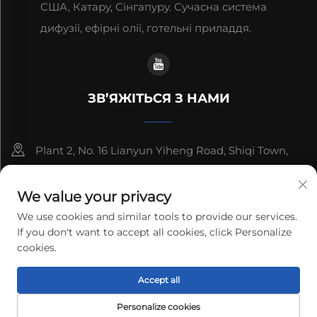
США, Катару, Сінгапуру. Сучасна система
дифузії, ефірні олії, готельні приладдя.
ЗВ’ЯЖІТЬСЯ З НАМИ
Plant 2, No. 16 Lianyun Yiheng Road, Shiqi Town,
Guangzhou, Guangdong, China
We value your privacy
+86-13192436782
We use cookies and similar tools to provide our services.
If you don't want to accept all cookies, click Personalize
[email protected]
cookies.
Copyright © 2025 cnus tech (guangdong) co.,ltd. All rights
Accept all
reserved.
Політика конфіденційності
Personalize cookies