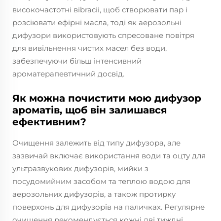
високочастотні вibracii, щоб створювати пар і
розсіювати ефірні масла, тоді як аерозольні
дифузори використовують спресоване повітря
для вивільнення чистих масел без води,
забезпечуючи більш інтенсивний
ароматерапевтичний досвід.
Як можна почистити мою дифузор
ароматів, щоб він залишався
ефективним?
Очищення залежить від типу дифузора, але
зазвичай включає використання води та оцту для
ультразвукових дифузорів, мийки з
посудомийним засобом та теплою водою для
аерозольних дифузорів, а також протирку
поверхонь для дифузорів на паличках. Регулярне
очищення рекомендується кожні дві тиждні.