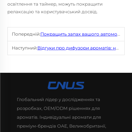
освітлення та таймер, можуть покращити
релаксацію та користувачський досвід.
Попередній:
Покращить запах вашого автомобіля: переваги безводних дифузерів
Наступний:
Відгуки про дифузори ароматів: найкращі варіанти для створення унікального домашнього аромату
Глобальний лідер у дослідженнях та
розробках, OEM/ODM рішеннях для
ароматів. Індивідуальні аромати для
преміум-брендів ОАЕ, Великобританії,