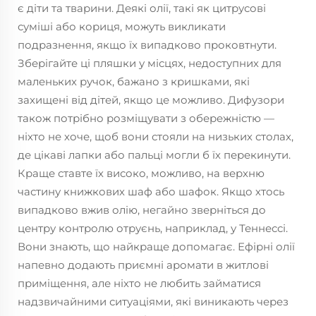
є діти та тварини. Деякі олії, такі як цитрусові
суміші або кориця, можуть викликати
подразнення, якщо їх випадково проковтнути.
Зберігайте ці пляшки у місцях, недоступних для
маленьких ручок, бажано з кришками, які
захищені від дітей, якщо це можливо. Дифузори
також потрібно розміщувати з обережністю —
ніхто не хоче, щоб вони стояли на низьких столах,
де цікаві лапки або пальці могли б їх перекинути.
Краще ставте їх високо, можливо, на верхню
частину книжкових шаф або шафок. Якщо хтось
випадково вжив олію, негайно зверніться до
центру контролю отруєнь, наприклад, у Теннессі.
Вони знають, що найкраще допомагає. Ефірні олії
напевно додають приємні аромати в житлові
приміщення, але ніхто не любить займатися
надзвичайними ситуаціями, які виникають через