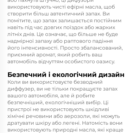
або пахнуть штучно, ці дифузори
використовують чисті ефірні масла, щоб
створити більш автентичний запах. Ви
помітите, що запах залишається постійним
навіть під час довгих поїздок або жарких
літніх днів. Це означає, що більше не буде
надмірної запаху або раптового падіння
його інтенсивності. Просто збалансований,
приємний аромат, який робить ваш
автомобіль відчуттям особистого оазису.
Безпечний і екологічний дизайн
Коли ви використовуєте безводний
диффузер, ви не тільки покращуєте запах
вашого автомобіля, але й робите
безпечніший, екологічніший вибір. Ці
пристрої не використовують шкідливі
хімічні речовини або аерозоли, які можуть
дратувати шкіру або легені. Натомість вони
використовують природні масла, які краще