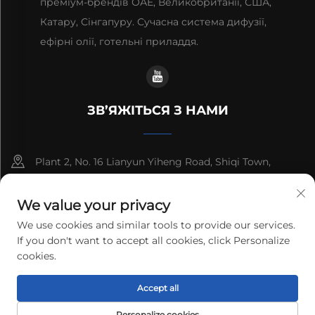
преміум-брендів ОАЕ, Великобританії, США,
Катару, Сінгапуру. Сучасна система дифузії,
ефірні олії, готельні приладдя.
ЗВ’ЯЖІТЬСЯ З НАМИ
Plant 2, No. 16 Lianyun Yiheng Road, Shiqi Town,
Guangzhou, Guangdong, China
We value your privacy
+86-13192436782
We use cookies and similar tools to provide our services.
If you don't want to accept all cookies, click Personalize
[email protected]
cookies.
Copyright © 2025 cnus tech (guangdong) co.,ltd. All rights
Accept all
reserved.
Політика конфіденційності
Personalize cookies