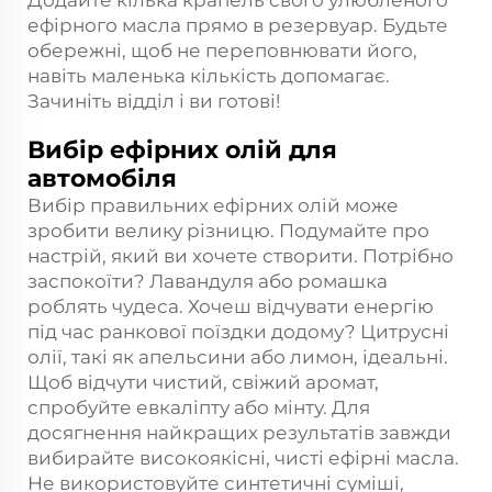
Додайте кілька крапель свого улюбленого
ефірного масла прямо в резервуар. Будьте
обережні, щоб не переповнювати його,
навіть маленька кількість допомагає.
Зачиніть відділ і ви готові!
Вибір ефірних олій для
автомобіля
Вибір правильних ефірних олій може
зробити велику різницю. Подумайте про
настрій, який ви хочете створити. Потрібно
заспокоїти? Лавандуля або ромашка
роблять чудеса. Хочеш відчувати енергію
під час ранкової поїздки додому? Цитрусні
олії, такі як апельсини або лимон, ідеальні.
Щоб відчути чистий, свіжий аромат,
спробуйте евкаліпту або мінту. Для
досягнення найкращих результатів завжди
вибирайте високоякісні, чисті ефірні масла.
Не використовуйте синтетичні суміші,