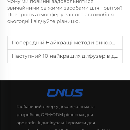
Чому ми повинні задовольнятися
звичайними свіжими засобами для повітря?
Поверніть атмосферу вашого автомобіля
сьогодні і відчуйте різницю.
Попередній:
Найкращі методи використання диффузерів: покращить атмосферу вдома
Наступний:
10 найкращих дифузерів для вашого будинку: покращить житловий простір ідеальним ароматом
Глобальний лідер у дослідженнях та
розробках, OEM/ODM рішеннях для
ароматів. Індивідуальні аромати для