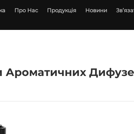
ка
Про Нас
Продукція
Новини
Зв’яза
ди Ароматичних Дифузе