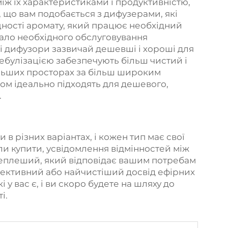
 між їх характеристиками і продуктивністю,
, що вам подобається з дифузерами, які
цності аромату, який працює необхідний
мало необхідного обслуговування
ні дифузори зазвичай дешевші і хороші для
небулізацією забезпечують більш чистий і
льших просторах за більш широким
ом ідеально підходять для дешевого,
.
в різних варіантах, і кожен тип має свої
ли купити, усвідомлення відмінностей між
еплеший, який відповідає вашим потребам
ефективний або найчистіший досвід ефірних
і у вас є, і ви скоро будете на шляху до
і.