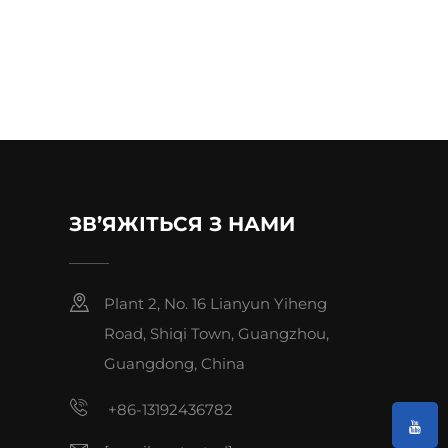
ЗВ’ЯЖІТЬСЯ З НАМИ
Plant 2, No. 16 Lianyun Yiheng
Road, Shiqi Town, Guangzhou,
Guangdong, China
+86-13192436782