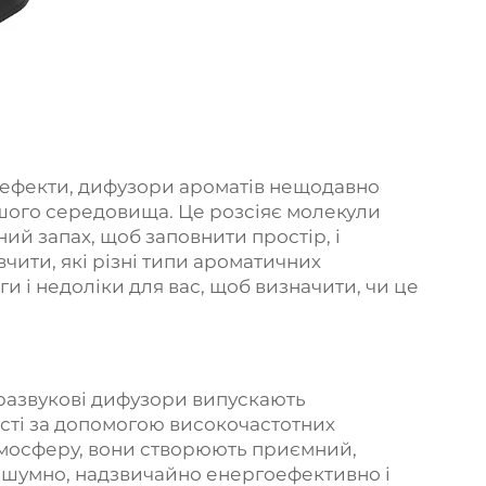
і ефекти, дифузори ароматів нещодавно
шого середовища. Це розсіяє молекули
ний запах, щоб заповнити простір, і
вчити, які різні типи ароматичних
ги і недоліки для вас, щоб визначити, чи це
развукові дифузори випускають
сті за допомогою високочастотних
атмосферу, вони створюють приємний,
шумно, надзвичайно енергоефективно і