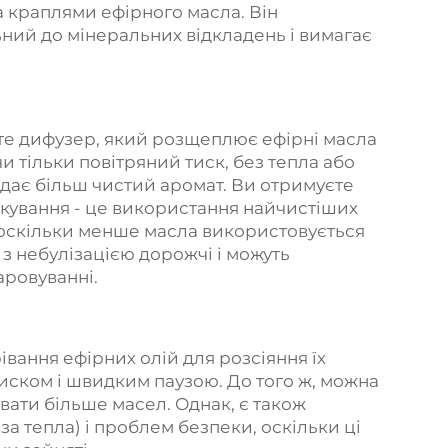
а краплями ефірного масла. Він
ьний до мінеральних відкладень і вимагає
ьте дифузер, який розщеплює ефірні масла
и тільки повітряний тиск, без тепла або
о дає більш чистий аромат. Ви отримуєте
ікування - це використання найчистіших
ь, оскільки менше масла використовується
 з небулізацією дорожчі і можуть
аровуванні.
ання ефірних олій для розсіяння їх
иском і швидким паузою. До того ж, можна
вати більше масел. Однак, є також
а тепла) і проблем безпеки, оскільки ці