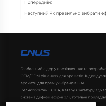
Попередній:
Наступний:
Як правильно вибрати еф
Глобальний лідер у дослідженнях та розробка
OEM/ODM рішеннях для ароматів. Індивідуаль
аромати для преміум-брендів ОАЕ,
Великобританії, США, Катару, Сінгапуру. Суча
система дифузії, ефірні олії, готельні приладдя