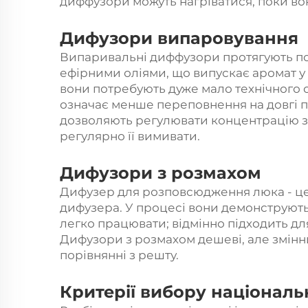
диффузори можуть нагріватися, поки вон
Дифузори випаровування
Випаривальні диффузори протягують пов
ефірними оліями, що випускає аромат у 
вони потребують дуже мало технічного 
означає менше переповнення на довгі п
дозволяють регулювати концентрацію за
регулярно її вимивати.
Дифузори з розмахом
Дифузер для розповсюдження люка - це
дифузера. У процесі вони демонструють
легко працювати; відмінно підходить д
Дифузори з розмахом дешеві, але змінн
порівнянні з решту.
Критерії вибору національ