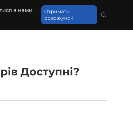
тися з нами
Отримати
розрахунок
рів Доступні?