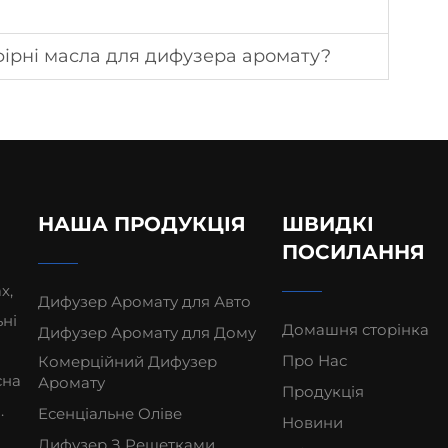
ірні масла для дифузера аромату?
НАША ПРОДУКЦІЯ
ШВИДКІ
ПОСИЛАННЯ
х,
Дифузер Аромату для Авто
ні
Домашня сторінка
Дифузер Аромату для Дому
Про Нас
Комерційний Дифузер
сна
Аромату
Продукція
.
Есенціальне Оліве
Новини
Дифузер З Решетками