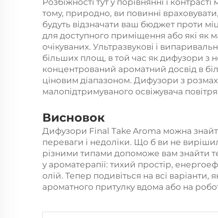
Розбіжності тут у порівнянні і контрасті
тому, природно, ви повинні враховувати
будуть відзначати ваш бюджет проти мі
для доступного приміщення або які як 
очікуваних. Ультразвукові і випариваль
більших площ, в той час як дифузори з 
концентрований ароматний досвід в бі
ціновим діапазоном. Дифузори з розмах
малопідтримуваного освіжувача повітря
Висновок
Дифузори Final Take Aroma можна знайти 
переваги і недоліки. Що б ви не виріши
різними типами допоможе вам знайти т
у ароматерапії: тихий простір, енерго
олій. Тепер подивіться на всі варіанти, як
ароматного притулку вдома або на робот