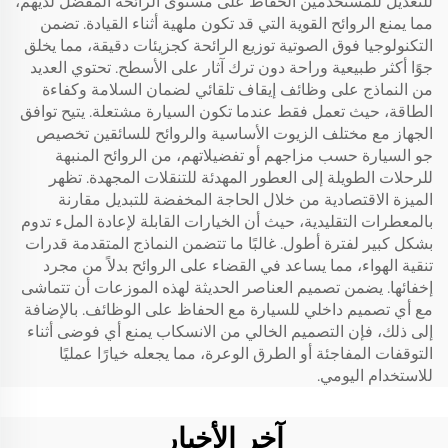
للتعديل للمستخدمين الحفاظ على مستوى الرائحة المفضل لديهم،
مما يمنع الروائح القوية التي قد تكون ملهية أثناء القيادة. تضمن
التكنولوجيا فوق الصوتية توزيع الرائحة كجزيئات دقيقة، مما يخلق
جوًا أكثر طبيعية وراحة دون ترك آثار على الأسطح. تحتوي العديد
من النماذج على وظائف إيقاف تلقائي لضمان السلامة وكفاءة
الطاقة، حيث تعمل فقط عندما تكون السيارة مشتعلة. يتيح توافق
الجهاز مع مختلف الزيوت الأساسية والروائح للسائقين تخصيص
جو السيارة حسب مزاجهم أو تفضيلاتهم، من الروائح المنبهة
للرحلات الطويلة إلى العطور المهدئة للتنقلات المجهدة. تظهر
الميزة الاقتصادية من خلال الحاجة المخفضة للتبديل مقارنة
بالمعطرات التقليدية، حيث أن الخيارات القابلة لإعادة الملء تدوم
بشكل كبير لفترة أطول. غالبًا ما تتضمن النماذج المتقدمة قدرات
تنقية الهواء، مما يساعد في القضاء على الروائح بدلاً من مجرد
إخفائها. يضمن تصميم العناصر الحديثة لهذه الموزعات أن تتماشى
مع أي تصميم داخلي للسيارة مع الحفاظ على الوظائف. بالإضافة
إلى ذلك، فإن التصميم الخالي من الانسكاب يمنع أي فوضى أثناء
التوقفات المفاجئة أو الطرق الوعرة، مما يجعله خيارًا عمليًا
للاستخدام اليومي.
آخر الأخبار