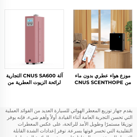
العطرية النقية مع شعار
الاحترافي للزيوت العطرية
مخصص وجهاز تحكم عن بعد
الأساسية للفنادق
يعمل بالواي فاي
موزع هواء عطري بدون ماء
آلة CNUS SA600 التجارية
من CNUS SCENTHOPE
لرائحة الزيوت العطرية من
S3000، موزع رائحة
الألومنيوم، موزع الروائح
أوتوماتيكي من الأكريليك،
الإلكترونية للتكييف والتهوية
نظام نشر العطور
بدون ماء للفنادق
يقدم جهاز توزيع المعطر الهوائي للسيارة العديد من الفوائد العملية
التي تحسن التجربة العامة أثناء القيادة. أولاً وأهم شيء، فإنه يوفر
توزيعًا مستمرًا وطويل الأمد للرائحة، على عكس المعطرات
التقليدية التي تخسر قوتها بسرعة. توفر إعدادات الشدة القابلة