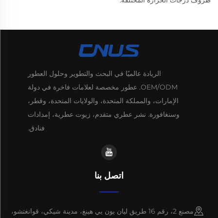
ظروف درجات الحرارة المختلفة.
الريادة عالميًا في البحث والتطوير وحلول العطور
OEM/ODM. عطور مخصصة لعلامات فاخرة في دولة
الإمارات، والمملكة المتحدة، والولايات المتحدة، وقطر،
وسنغافورة. نشر عطري متقدم، زيوت عطرية، إمدادات
فنادق.
اتصل بنا
مصنع 2، رقم 16 طريق ليان يون يي هينغ، مدينة شيكي، قوانغتشو،