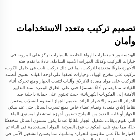
تصميم تركيب متعدد الاستخدامات
وأمان
الهندسة وراء معطرات الهواء الخاصة بالسيارات تركز على المرونة في
خيارات التركيب وكذلك الميزات الأمنية الشاملة. عادةً ما تقدم هذه
الأجهزة طرقًا متعددة للتركيب، بما في ذلك تركيب ثابت في حامل الكوب،
تركيب على مخرج الهواء، وخيارات لصقها على لوحة القيادة. تحتوي أنظمة
التركيب على مواد مضادة للانزلاق وآليات لتثبيت الجهاز ومنع تحركه أثناء
القيادة، مما يضمن أداءً مستمرًا حتى على الطرق الوعرة. تمتد التدابير
الأمنية إلى المكونات الكهربائية، حيث تحتوي على حماية داخلية ضد
الدوائر القصيرة والاحترار الزائد. تصميم الجهاز المقاوم للتسرّب يتضمن
نقاط إغلاق متعددة ونظام غطاء خاص يمنع تسرب السائل حتى عند ميلان
الجهاز أو قلبه. العديد من النماذج تتضمن أجهزة استشعار لمستوى الماء
التي تقوم بإيقاف تشغيل الجهاز تلقائيًا عندما يكون مستوى السائل منخفضًا
جدًا، مما يمنع تلف المكونات فوق الصوتية. المواد المستخدمة في البناء تم
اختيارها بناءً على مقاومتها للحرارة ومتانتها، مما يضمن التشغيل الآمن في