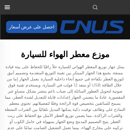
احصل على عرض أسعار
موزع معطر الهواء للسيارة
يمثل جهاز توزيع المعطر الهوائي للسيارة حلاً راقيًا للحفاظ على بيئة قيادة
ممتعة. يجمع هذا الجهاز المبتكر بين تقنية التوزيع المتقدمة وتصميم أنيق
لتوزيع العطر بكفاءة في جميع أنحاء داخلية السيارة. يعمل الجهاز إما من
خلال الطاقة USB أو منفذ 12 فولت في السيارة، ويستخدم تقنية فوق
صوتية لتحويل العطور السائلة إلى ضباب ناعم ينتشر بشكل متساوٍ عبر
المقصورة. عادةً ما يتضمن الجهاز إعدادات قابلة للتعديل لشدة العطر، مما
يسمح للسائقين بتخصيص قوة الرائحة وفقًا لتفضيلاتهم. تحتوي معظم
النماذج على وظائف توقيت ذكية يمكنها التبديل تلقائيًا بين الفترات النشطة
والفترات الراكدة، مما يضمن توزيع العطر الأمثل مع الحفاظ على زيت
العطر. يتيح التصميم المدمج وضع الجهاز بسهولة في حامل الكوب أو
تركيبه على مخارج الهواء، بينما تعمل التشغيل الصامت تمامًا على عدم