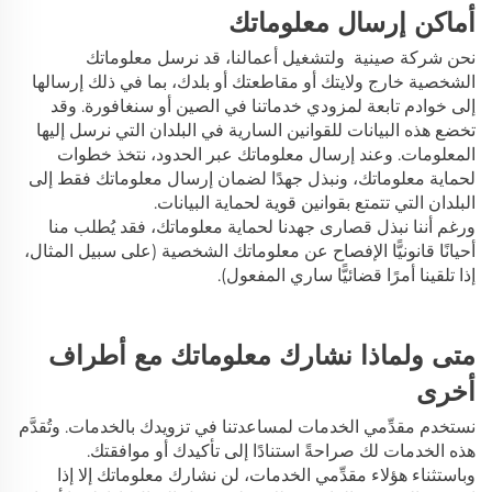
أماكن إرسال معلوماتك
نحن شركة صينية
ولتشغيل أعمالنا، قد نرسل معلوماتك
الشخصية خارج ولايتك أو مقاطعتك أو بلدك، بما في ذلك إرسالها
إلى خوادم تابعة لمزودي خدماتنا في الصين أو سنغافورة. وقد
تخضع هذه البيانات للقوانين السارية في البلدان التي نرسل إليها
المعلومات. وعند إرسال معلوماتك عبر الحدود، نتخذ خطوات
لحماية معلوماتك، ونبذل جهدًا لضمان إرسال معلوماتك فقط إلى
البلدان التي تتمتع بقوانين قوية لحماية البيانات.
ورغم أننا نبذل قصارى جهدنا لحماية معلوماتك، فقد يُطلب منا
أحيانًا قانونيًّا الإفصاح عن معلوماتك الشخصية (على سبيل المثال،
إذا تلقينا أمرًا قضائيًّا ساري المفعول).
متى ولماذا نشارك معلوماتك مع أطراف
أخرى
نستخدم مقدِّمي الخدمات لمساعدتنا في تزويدك بالخدمات. وتُقدَّم
هذه الخدمات لك صراحةً استنادًا إلى تأكيدك أو موافقتك.
وباستثناء هؤلاء مقدِّمي الخدمات، لن نشارك معلوماتك إلا إذا