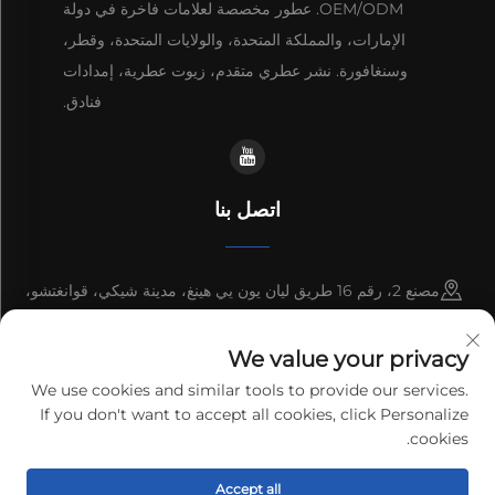
OEM/ODM. عطور مخصصة لعلامات فاخرة في دولة
الإمارات، والمملكة المتحدة، والولايات المتحدة، وقطر،
وسنغافورة. نشر عطري متقدم، زيوت عطرية، إمدادات
فنادق.
اتصل بنا
مصنع 2، رقم 16 طريق ليان يون يي هينغ، مدينة شيكي، قوانغتشو،
قوانغدونغ، الصين
We value your privacy
+86-13192436782
We use cookies and similar tools to provide our services.
If you don't want to accept all cookies, click Personalize
[email protected]
cookies.
Accept all
حقوق الطبع والنشر © 2025 cnus tech (guangdong) co.,ltd. جميع