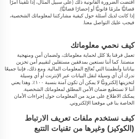
اقتضت الضرورة القانونية ذلك (على سبيل المثال، إذا تلقينا أمرًا
قضائيًّا ملزمًا قانونيًّا أو إحضارًا قضائيًّا).
إذا كانت لديك أسئلة حول كيفية مشاركتنا لمعلوماتك الشخصية،
فيجب عليك التواصل معنا.
كيف نحمي معلوماتك
تعمل فرقنا بلا كلل لحماية معلوماتك، ولضمان أمن ومنهجية
منصتنا. كما أننا نستعين بمدققين مستقلين لتقييم أمن تخزين
بياناتنا وأنظمتنا التي تُعالِج المعلومات المالية. ومع ذلك، فإننا جميعًا
ندرك أن أي وسيلة لنقل البيانات عبر الإنترنت أو أي وسيلة
لتخزينها إلكترونيًّا لا يمكن أن تكون آمنة بنسبة ١٠٠٪. وهذا يعني
أننا لا نستطيع ضمان الأمن المطلق لمعلوماتك الشخصية.
يمكنك الاطلاع على مزيد من المعلومات حول إجراءات الأمان
الخاصة بنا في موقعنا الإلكتروني.
كيف نستخدم ملفات تعريف الارتباط
(الكوكيز) وغيرها من تقنيات التتبع