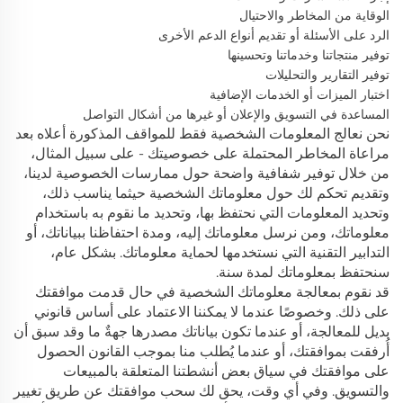
الوقاية من المخاطر والاحتيال
الرد على الأسئلة أو تقديم أنواع الدعم الأخرى
توفير منتجاتنا وخدماتنا وتحسينها
توفير التقارير والتحليلات
اختبار الميزات أو الخدمات الإضافية
المساعدة في التسويق والإعلان أو غيرها من أشكال التواصل
نحن نعالج المعلومات الشخصية فقط للمواقف المذكورة أعلاه بعد
مراعاة المخاطر المحتملة على خصوصيتك - على سبيل المثال،
من خلال توفير شفافية واضحة حول ممارسات الخصوصية لدينا،
وتقديم تحكم لك حول معلوماتك الشخصية حيثما يناسب ذلك،
وتحديد المعلومات التي نحتفظ بها، وتحديد ما نقوم به باستخدام
معلوماتك، ومن نرسل معلوماتك إليه، ومدة احتفاظنا ببياناتك، أو
التدابير التقنية التي نستخدمها لحماية معلوماتك. بشكل عام،
سنحتفظ بمعلوماتك لمدة
سنة.
قد نقوم بمعالجة معلوماتك الشخصية في حال قدمت موافقتك
على ذلك. وخصوصًا عندما لا يمكننا الاعتماد على أساس قانوني
بديل للمعالجة، أو عندما تكون بياناتك مصدرها جهةٌ ما وقد سبق أن
أُرفقت بموافقتك، أو عندما يُطلب منا بموجب القانون الحصول
على موافقتك في سياق بعض أنشطتنا المتعلقة بالمبيعات
والتسويق. وفي أي وقت، يحق لك سحب موافقتك عن طريق تغيير