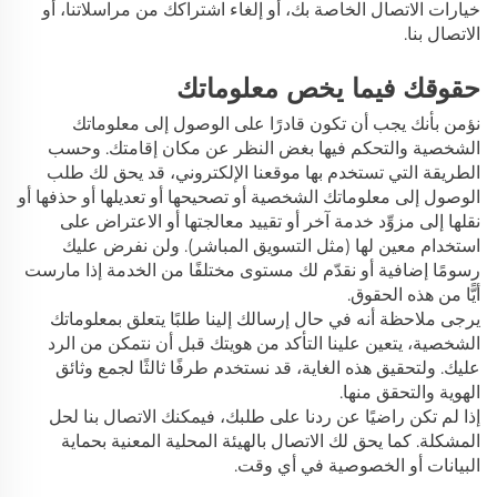
خيارات الاتصال الخاصة بك، أو إلغاء اشتراكك من مراسلاتنا، أو
الاتصال بنا.
حقوقك فيما يخص معلوماتك
نؤمن بأنك يجب أن تكون قادرًا على الوصول إلى معلوماتك
الشخصية والتحكم فيها بغض النظر عن مكان إقامتك. وحسب
الطريقة التي تستخدم بها موقعنا الإلكتروني، قد يحق لك طلب
الوصول إلى معلوماتك الشخصية أو تصحيحها أو تعديلها أو حذفها أو
نقلها إلى مزوِّد خدمة آخر أو تقييد معالجتها أو الاعتراض على
استخدام معين لها (مثل التسويق المباشر). ولن نفرض عليك
رسومًا إضافية أو نقدّم لك مستوى مختلفًا من الخدمة إذا مارست
أيًّا من هذه الحقوق.
يرجى ملاحظة أنه في حال إرسالك إلينا طلبًا يتعلق بمعلوماتك
الشخصية، يتعين علينا التأكد من هويتك قبل أن نتمكن من الرد
عليك. ولتحقيق هذه الغاية، قد نستخدم طرفًا ثالثًا لجمع وثائق
الهوية والتحقق منها.
إذا لم تكن راضيًا عن ردنا على طلبك، فيمكنك الاتصال بنا لحل
المشكلة. كما يحق لك الاتصال بالهيئة المحلية المعنية بحماية
البيانات أو الخصوصية في أي وقت.