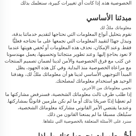
الخصوصية هذه. إذا كانت أي تغييرات كبيرة، سنعلمك بذلك
مبدئنا الأساسي
معلوماتك ملكٌ لك
نقوم بتحليل أنواع المعلومات التي نحتاجها لتقديم خدماتنا بدقة،
ونبذل جهدًا لتقييد المعلومات التي نجمعها على ما نحتاجه فعليًّا
فقط. وعند الإمكان، نحذف هذه المعلومات أو نُخفي هويتها عندما
لا نعود بحاجةٍ إليها. وعند تطوير منتجاتنا وتحسينها، يعمل مهندسونا
عن كثب مع فرق الخصوصية والأمن لدينا لضمان تصميم المنتجات
مع مراعاة الخصوصية منذ البداية. وفي كل هذه الجهود، يظل
المبدأ التوجيهي الأساسي لدينا هو أن معلوماتك ملكٌ لك، وهدفنا
الوحيد هو استخدام معلوماتك لمصلحتك.
نحمي معلوماتك من الآخرين
إذا طلب طرف ثالث معلوماتك الشخصية، فسنرفض مشاركتها ما
لم تعطِنا إذنًا صريحًا بذلك أو ما لم نكن ملزمين قانونيًّا بمشاركتها.
وعندما يقتضي الأمر القانوني مشاركة معلوماتك الشخصية،
سنُبلغك مسبقًا ما لم يمنعنا القانون من ذلك.
سنرد على الأسئلة المتعلقة بالخصوصية التي نتلقاها.
أيُّ معلومات نجمعها عنك ولماذا