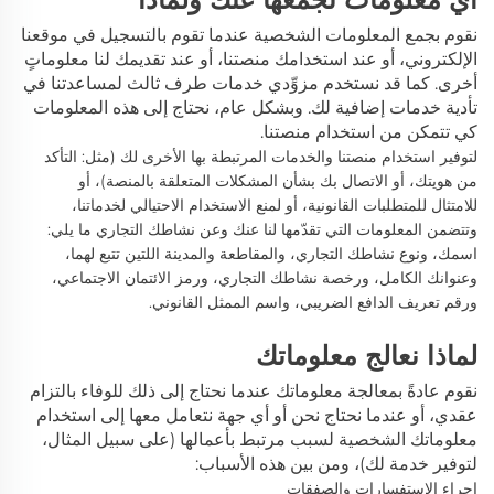
نقوم بجمع المعلومات الشخصية عندما تقوم بالتسجيل في موقعنا
الإلكتروني، أو عند استخدامك منصتنا، أو عند تقديمك لنا معلوماتٍ
أخرى. كما قد نستخدم مزوِّدي خدمات طرف ثالث لمساعدتنا في
تأدية خدمات إضافية لك. وبشكل عام، نحتاج إلى هذه المعلومات
كي تتمكن من استخدام منصتنا.
لتوفير استخدام منصتنا والخدمات المرتبطة بها الأخرى لك
(مثل: التأكد
من هويتك، أو الاتصال بك بشأن المشكلات المتعلقة بالمنصة)،
أو
للامتثال للمتطلبات القانونية، أو لمنع الاستخدام الاحتيالي لخدماتنا،
وتتضمن المعلومات التي تقدّمها لنا عنك وعن نشاطك التجاري ما يلي:
اسمك، ونوع نشاطك التجاري، والمقاطعة والمدينة اللتين تتبع لهما،
وعنوانك الكامل، ورخصة نشاطك التجاري، ورمز الائتمان الاجتماعي،
ورقم تعريف الدافع الضريبي، واسم الممثل القانوني.
لماذا نعالج معلوماتك
نقوم عادةً بمعالجة
معلوماتك عندما نحتاج إلى ذلك للوفاء بالتزام
عقدي، أو عندما نحتاج نحن أو أي جهة نتعامل معها إلى استخدام
معلوماتك الشخصية لسبب مرتبط بأعمالها (على سبيل المثال،
لتوفير خدمة لك)، ومن بين هذه الأسباب:
إجراء الاستفسارات والصفقات