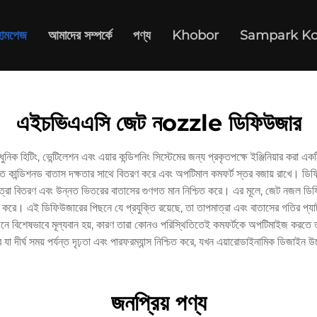
োমপেজ
আমাদের সম্পর্কে
পণ্য
Khobor
Sampark Ko
এইচভিএএসি জেট নozzle ডিফিউজার
ক হিটিং, ভেন্টিলেশন এবং এয়ার কন্ডিশনিং সিস্টেমের জন্য প্রকৃতপক্ষে ইঞ্জিনিয়ার করা
লিতে কান্ডিশনড বাতাস দক্ষতার সাথে বিতরণ করে এবং অপটিমাল কমফর্ট স্তর বজায় রাখে। ডি
াপমাত্রা বিতরণ এবং উন্নত ভিতরের বাতাসের গুণগত মান নিশ্চিত করে। এর মূলে, জেট নজল ডিফিউজা
র করে। এই ডিফিউজারের পিছনে যে প্রযুক্তি রয়েছে, তা তাপমাত্রা এবং বাতাসের গতির প্যাটা
 বিশেষভাবে মূল্যবান হয়, কারণ তারা কোনও পরিস্থিতিতেই কমফর্টকে অপটিমাইজ করতে তাদের
যা দীর্ঘ সময় পর্যন্ত দৃঢ়তা এবং পারফরম্যান্স নিশ্চিত করে, যখন এয়ারোডাইনামিক ডিজাইন 
জনপ্রিয় পণ্য