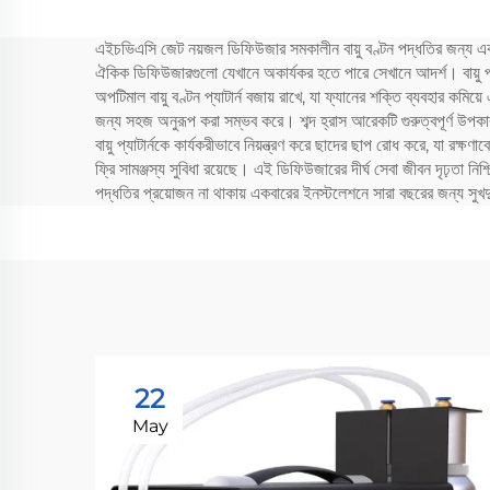
এইচভিএসি জেট নয়জল ডিফিউজার সমকালীন বায়ু বণ্টন পদ্ধতির জন্য একটি অত
ঐকিক ডিফিউজারগুলো যেখানে অকার্যকর হতে পারে সেখানে আদর্শ। বায়ু প্
অপটিমাল বায়ু বণ্টন প্যাটার্ন বজায় রাখে, যা ফ্যানের শক্তি ব্যবহার কমিয
জন্য সহজ অনুরূপ করা সম্ভব করে। শব্দ হ্রাস আরেকটি গুরুত্বপূর্ণ উপকা
বায়ু প্যাটার্নকে কার্যকরীভাবে নিয়ন্ত্রণ করে ছাদের ছাপ রোধ করে, যা রক্
ফ্রি সামঞ্জস্য সুবিধা রয়েছে। এই ডিফিউজারের দীর্ঘ সেবা জীবন দৃঢ়তা
পদ্ধতির প্রয়োজন না থাকায় একবারের ইনস্টলেশনে সারা বছরের জন্য সুখদ
22
May