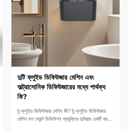
দুটি ফ্লুইড ডিফিউজার মেশিন এবং
অল্ট্রাসোনিক ডিফিউজারের মধ্যে পার্থক্য
কি?
টু-ফ্লুইড ডিফিউজার মেশিন কী? টু-ফ্লুইড ডিফিউজার
মেশিন হল স্কেন্ট ডিফিউশন প্রযুক্তির দুনিয়ায় একটি বড়
লাফ, কারণ এটি একটি মসৃণ কুয়াশা তৈরি করতে উচ্চচাপ বায়ু