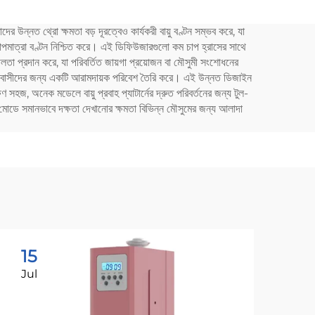
কন্ট্রোল
কার অ্যারোমা ডিফিউজার
 উন্নত থ্রো ক্ষমতা বড় দূরত্বেও কার্যকরী বায়ু বণ্টন সম্ভব করে, যা
র
তাপমাত্রা বণ্টন নিশ্চিত করে। এই ডিফিউজারগুলো কম চাপ হ্রাসের সাথে
তনশীলতা প্রদান করে, যা পরিবর্তিত জায়গা প্রয়োজন বা মৌসুমী সংশোধনের
 যা অধিবাসীদের জন্য একটি আরামদায়ক পরিবেশ তৈরি করে। এই উন্নত ডিজাইন
ষণ সহজ, অনেক মডেলে বায়ু প্রবাহ প্যাটার্নের দ্রুত পরিবর্তনের জন্য টুল-
া মোডে সমানভাবে দক্ষতা দেখানোর ক্ষমতা বিভিন্ন মৌসুমের জন্য আলাদা
15
1
Jul
Ju