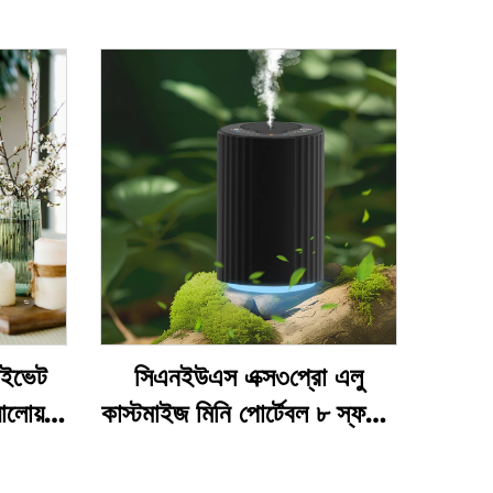
াইভেট
সিএনইউএস এক্স৩প্রো এলু
যালোয়
কাস্টমাইজ মিনি পোর্টেবল ৮ স্ফটিক
লোরা
গিয়ার অ্যালুমিনিয়াম বডি ১০
স্ট
এমএল ওয়াটারলেস ফ্রেগ্যান্স অয়েল