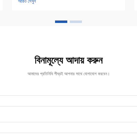
আরও দেখুন
এবং তরল সুগন্ধ উভয়ই ব্যবহার করে যা ঘরের সমস্ত জুড়ে
সুগন্ধ ছড়িয়ে দেয়...
বিনামূল্যে আদায় করুন
আমাদের প্রতিনিধি শীঘ্রই আপনার সাথে যোগাযোগ করবেন।