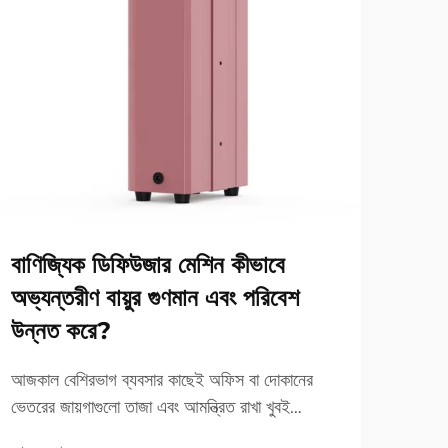
বাণিজ্যিক ডিফিউজার মেশিন কীভাবে
বিভি
অভ্যন্তরীণ বায়ুর গুণমান এবং পরিবেশ
ডিফ
উন্নত করে?
আমাদে
জিনিস
আজকাল বেশিরভাগ ব্যবসার কাছেই অফিস বা দোকানের
আমরা 
ভেতরের জায়গাগুলো তাজা এবং আমন্ত্রিত রাখা খুবই
আরও দ
রয়েছে
গুরুত্বপূর্ণ। কমার্শিয়াল ডিফিউজার একইসঙ্গে দুটি উপায়ে