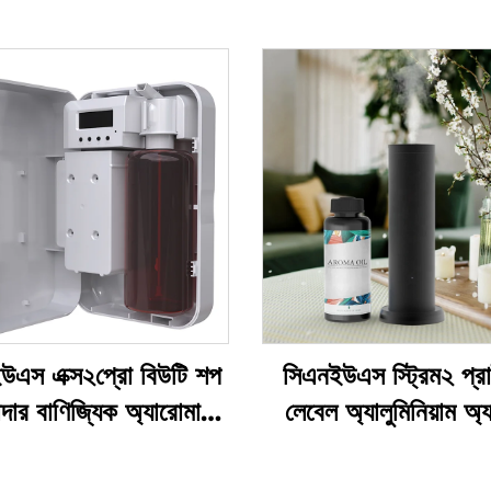
উএস এক্স২প্রো বিউটি শপ
সিএনইউএস স্ট্রিম২ প্র
দার বাণিজ্যিক অ্যারোমা
লেবেল অ্যালুমিনিয়াম অ্
র সুগন্ধি প্রয়োজনীয় তেল
প্লাগ ইন 150 মিলি ফ্
হোটেল গন্ধ মেশিন
স্ফটিক অয়েল কোল্ড মি