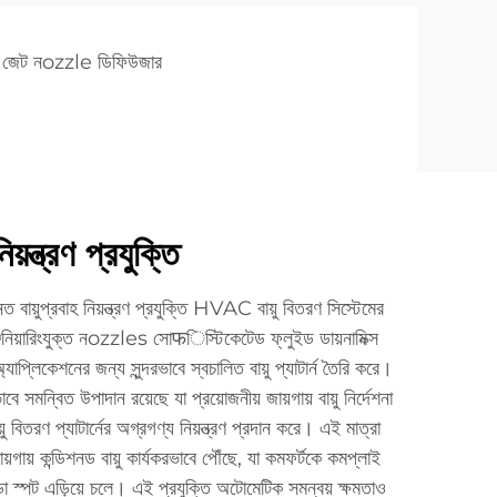
 জেট নozzle ডিফিউজার
য়ন্ত্রণ প্রযুক্তি
য়ুপ্রবাহ নিয়ন্ত্রণ প্রযুক্তি HVAC বায়ু বিতরণ সিস্টেমের
িনিয়ারিংযুক্ত নozzles সোफিস্টিকেটেড ফ্লুইড ডায়নামিক্স
্যাপ্লিকেশনের জন্য সুন্দরভাবে স্বচালিত বায়ু প্যাটার্ন তৈরি করে।
সমন্বিত উপাদান রয়েছে যা প্রয়োজনীয় জায়গায় বায়ু নির্দেশনা
 বিতরণ প্যাটার্নের অগ্রগণ্য নিয়ন্ত্রণ প্রদান করে। এই মাত্রা
জায়গায় কন্ডিশনড বায়ু কার্যকরভাবে পৌঁছে, যা কমফর্টকে কমপ্লাই
া স্পট এড়িয়ে চলে। এই প্রযুক্তি অটোমেটিক সমন্বয় ক্ষমতাও