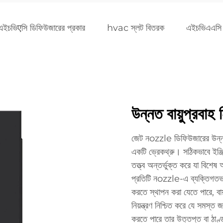
এইচভিएসি ডিফিউজারের প্রকার
hvac স্লট বিতরক
এইচভিএএসি
উন্নত বায়ুপ্রবাহ নি
জেট নozzle ডিফিউজারের উন্নত বা
একটি ভ্রেকথ্রু। সঠিকভাবে ইঞ্জ
তত্ত্ব অন্তর্ভুক্ত করে যা বিশেষ অ
প্রতিটি নozzle-এ ব্যক্তিগতভাবে 
করতে স্থাপন করা যেতে পারে, বায়ু
নিয়ন্ত্রণ নিশ্চিত করে যে সমস্ত 
করতে পারে তার উত্তপ্ত বা ঠাণ্ড