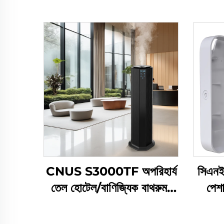
CNUS S3000TF অপরিহার্য
সিএনই
তেল হোটেল/বাণিজ্যিক বাথরুম/
পেশা
অফিস HVAC এয়ার ফ্রেশনার
ডিফিউজা
গন্ধ ডিফিউজার মেশিন সিস্টেম