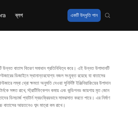
ra
ব্লগ
একটি উদ্ধৃতি পান
 একটি উন্নত বাতাস বিতরণ সমাধান প্রতিনিধিত্ব করে। এই উন্নত উপাদানটি
ফিউজারের ডিজাইনে স্থানান্তরযোগ্য নজল সংযুক্ত রয়েছে যা বাতাসের
রে লম্বা থ্রো ক্ষমতা অনুমতি দেওয়া সুনির্দিষ্ট ইঞ্জিনিয়ারিংয়ের উপাদান
র্নকে সঙ্গত রাখে, স্ট্রাটিফিকেশন কমায় এবং কন্ডিশনড জায়গায় মৃত জোন
 ডিসচার্জ প্যাটার্ন স্বয়ংক্রিয়ভাবে সামঝসাত করতে পারে। এর নির্মাণ
উচ্চ বাতাসের আয়তনেও শব্দ মাত্রা কম রাখে।