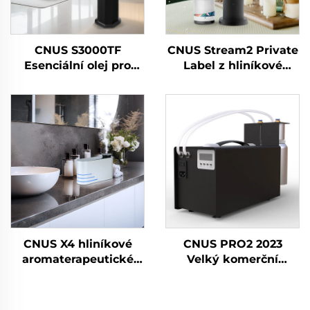
CNUS S3000TF
CNUS Stream2 Private
Esenciální olej pro
Label z hliníkové
hotel/komerční
slitiny Plug In 150 ml
koupelnu/kancelář
Flora Scent Oil Cold
HVAC osvěžovač
Mist Bezdrátový
vzduchu vonný
inteligentní WIFI
difuzérový strojový
Aroma difuzér
systém
CNUS X4 hliníkové
CNUS PRO2 2023
aromaterapeutické
Velký komerční
difuzéry bezvodý
zásuvný aerosolový
inteligentní aroma
dávkovač vůně
difuzér 360 vonný
Elektrický HVAC