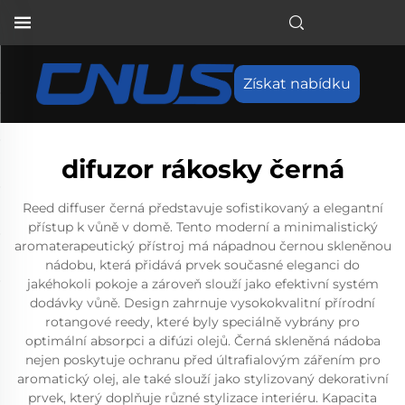
Získat nabídku
difuzor rákosky černá
Reed diffuser černá představuje sofistikovaný a elegantní
přístup k vůně v domě. Tento moderní a minimalistický
aromaterapeutický přístroj má nápadnou černou skleněnou
nádobu, která přidává prvek současné eleganci do
jakéhokoli pokoje a zároveň slouží jako efektivní systém
dodávky vůně. Design zahrnuje vysokokvalitní přírodní
rotangové reedy, které byly speciálně vybrány pro
optimální absorpci a difúzi olejů. Černá skleněná nádoba
nejen poskytuje ochranu před últrafialovým zářením pro
aromatický olej, ale také slouží jako stylizovaný dekorativní
prvek, který doplňuje různé stylizace interiéru. Kapacita