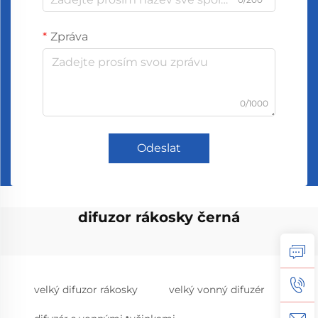
Zpráva
0/1000
Odeslat
difuzor rákosky černá
velký difuzor rákosky
velký vonný difuzér