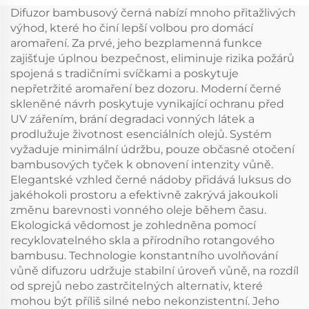
olejový difuzér
olejový osvěžovač
Difuzor bambusový černá nabízí mnoho přitažlivých
bezvodý atomizér
vzduchu Difuzér
výhod, které ho činí lepší volbou pro domácí
aromaření. Za prvé, jeho bezplamenná funkce
zajišťuje úplnou bezpečnost, eliminuje rizika požárů
spojená s tradičními svíčkami a poskytuje
nepřetržité aromaření bez dozoru. Moderní černé
skleněné návrh poskytuje vynikající ochranu před
UV zářením, brání degradaci vonných látek a
prodlužuje životnost esenciálních olejů. Systém
vyžaduje minimální údržbu, pouze občasné otočení
bambusových tyček k obnovení intenzity vůně.
Elegantské vzhled černé nádoby přidává luksus do
jakéhokoli prostoru a efektivně zakrývá jakoukoli
změnu barevnosti vonného oleje během času.
Ekologická vědomost je zohledněna pomocí
recyklovatelného skla a přírodního rotangového
bambusu. Technologie konstantního uvolňování
vůně difuzoru udržuje stabilní úroveň vůně, na rozdíl
od sprejů nebo zastrčitelných alternativ, které
mohou být příliš silné nebo nekonzistentní. Jeho