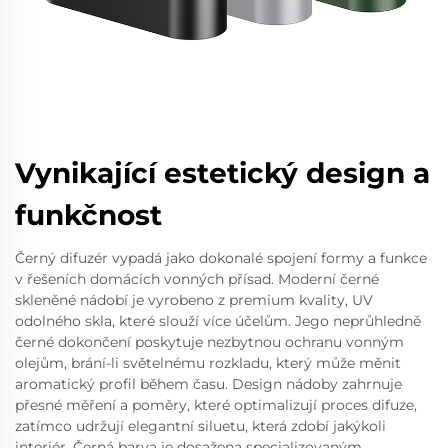
Vynikající estetický design a
funkčnost
Černý difuzér vypadá jako dokonalé spojení formy a funkce
v řešeních domácích vonných přísad. Moderní černé
skleněné nádobí je vyrobeno z premium kvality, UV
odolného skla, které slouží více účelům. Jego neprůhledně
černé dokončení poskytuje nezbytnou ochranu vonným
olejům, brání-li světelnému rozkladu, který může měnit
aromatický profil během času. Design nádoby zahrnuje
přesné měření a poměry, které optimalizují proces difuze,
zatímco udržují elegantní siluetu, která zdobí jakýkoli
interiér. Černá barva je dosažena specializovaným