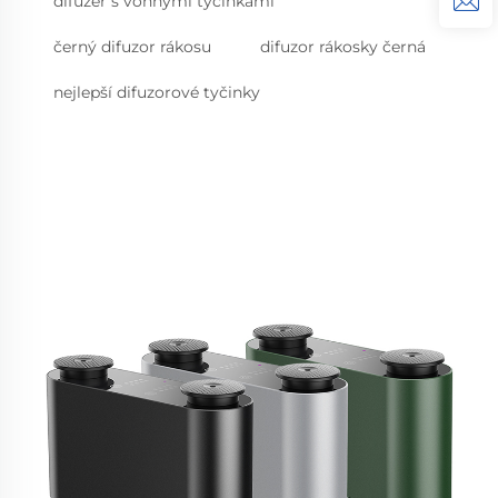
difuzér s vonnými tyčinkami
černý difuzor rákosu
difuzor rákosky černá
nejlepší difuzorové tyčinky