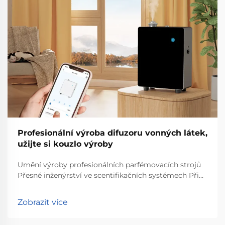
Profesionální výroba difuzoru vonných látek,
užijte si kouzlo výroby
Umění výroby profesionálních parfémovacích strojů
Přesné inženýrství ve scentifikačních systémech Při
výrobě kvalitních scentifikačních systémů hraje
velkou roli přesné inženýrství, protože zajistí přesné
Zobrazit více
šíření pachů a...