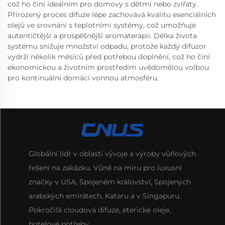
což ho činí ideálním pro domovy s dětmi nebo zvířaty.
Přirozený proces difuze lépe zachovává kvalitu esenciálních
olejů ve srovnání s teplotními systémy, což umožňuje
autentičtější a prospěšnější aromaterapii. Délka života
systému snižuje množství odpadu, protože každý difuzor
vydrží několik měsíců před potřebou doplnění, což ho činí
ekonomickou a životním prostředím uvědomělou volbou
pro kontinuální domácí vonnou atmosféru.
Globální lídr v oblasti vývoje a výroby vůňových
řešení na zakázku. Vůně na míru pro luxusní
značky v USA, Spojeném království, Spojených
arabských emirátech, Kataru a v Singapuru.
Pokročilá cloudová difuze, éterické oleje,
hotelové potřeby.