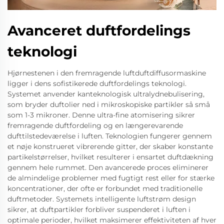
Avanceret duftfordelings
teknologi
Hjørnestenen i den fremragende luftduftdiffusormaskine
ligger i dens sofistikerede duftfordelings teknologi.
Systemet anvender kanteknologisk ultralydnebulisering,
som bryder duftolier ned i mikroskopiske partikler så små
som 1-3 mikroner. Denne ultra-fine atomisering sikrer
fremragende duftfordeling og en længerevarende
dufttilstedeværelse i luften. Teknologien fungerer gennem
et nøje konstrueret vibrerende gitter, der skaber konstante
partikelstørrelser, hvilket resulterer i ensartet duftdækning
gennem hele rummet. Den avancerede proces eliminerer
de almindelige problemer med fugtigt rest eller for stærke
koncentrationer, der ofte er forbundet med traditionelle
duftmetoder. Systemets intelligente luftstrøm design
sikrer, at duftpartikler forbliver suspenderet i luften i
optimale perioder, hvilket maksimerer effektiviteten af hver