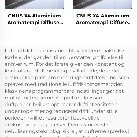
CNUS X4 Aluminium
CNUS X4 Aluminium
Aromaterapi Diffuser
Aromaterapi Diffuser
Vandløs Smart Aroma
Vandløs Smart Aroma
Diffuser 360 Duft Olie
Diffuser 360 Duft Olie
Diffuser Waterless
Diffuser Waterless
Atomizer
Atomizer
Luftduftdiffusormaskinen tilbyder flere praktiske
fordele, der gør den til en uerstattelig tilføjelse til
enhver rum. For det første giver den konstant og
kontrolleret duftfordeling, hvilket udrydder det
almindelige problem med ulige duftdækning, som
opleves med traditionelle luftfriskningsmetoder.
Maskinens programmerbare indstillinger gør det
muligt for brugerne at oprette tilpassede
duftplaner, hvilket optimerer duftintensiteten
under top-timer og reducerer drift under stille
perioder, hvilket resulterer i betydelige
omkostningsbesparelser. Den avancerede
nebuliseringsteknologi sikrer, at dufterne spredes i