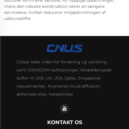
duftolier eliminerer behovet for hyppige udskiftninger,
mens den robuste konstruktion sikrer en længere
serviceleve, hvilket reducerer miljøpåvirkningen af
udstyrsskifte.
Global leder inden for forskning og udvikling
samt OEM/ODM duftløsninger. Skræddersyede
dufter til UAE, UK, USA, Qatar, Singapores
luksusmærker. Avanceret cloud-diffusion,
ætheriske olier, hotelartikler.
KONTAKT OS