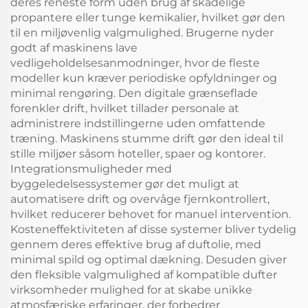
deres reneste form uden brug af skadelige
propantere eller tunge kemikalier, hvilket gør den
til en miljøvenlig valgmulighed. Brugerne nyder
godt af maskinens lave
vedligeholdelsesanmodninger, hvor de fleste
modeller kun kræver periodiske opfyldninger og
minimal rengøring. Den digitale grænseflade
forenkler drift, hvilket tillader personale at
administrere indstillingerne uden omfattende
træning. Maskinens stumme drift gør den ideal til
stille miljøer såsom hoteller, spaer og kontorer.
Integrationsmuligheder med
byggeledelsessystemer gør det muligt at
automatisere drift og overvåge fjernkontrollert,
hvilket reducerer behovet for manuel intervention.
Kosteneffektiviteten af disse systemer bliver tydelig
gennem deres effektive brug af duftolie, med
minimal spild og optimal dækning. Desuden giver
den fleksible valgmulighed af kompatible dufter
virksomheder mulighed for at skabe unikke
atmosfæriske erfaringer, der forbedrer