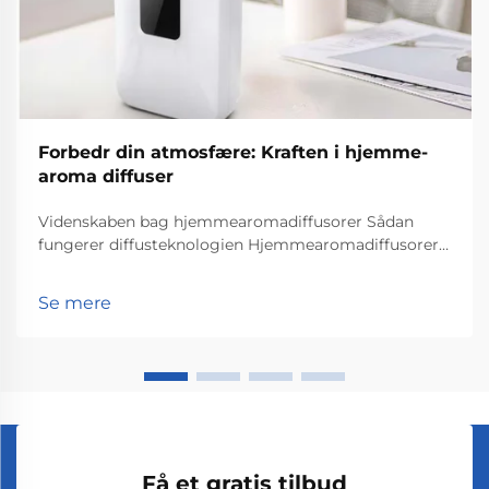
Forbedr din atmosfære: Kraften i hjemme-
aroma diffuser
Videnskaben bag hjemmearomadiffusorer Sådan
fungerer diffusteknologien Hjemmearomadiffusorer
virker deres magi gennem diffusteknologi, der
spreder duftmolekyler ud i et rum. Det, der
Se mere
grundlæggende sker, er, at de essentielle oliepartikler
ge...
Få et gratis tilbud