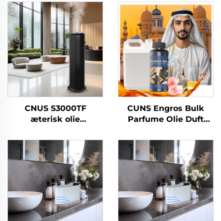
CNUS S3000TF
CUNS Engros Bulk
æterisk olie
Parfume Olie Duft
Hotel/kommercielt
Arabisk Duft Fransk
badeværelse/kontor
Parfume Olie
HVAC luftfrisker
Langtidsholdbar
Duftdiffusermaskinesystem
Diffuser Machine Oil