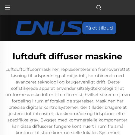
Få et tilbud
luftduft diffuser maskine
Luftduftdiffusormaskinen repræsenterer en fremoverrettet
løsning til udspredning af miljøduft, kombineret med
avanceret teknologi og brugervenligt drift. Dette
sofistikerede apparat anvender ultralydteknologi til at
omforme væskedufter til en fin mist, hvilket sikrer en jævn
fordeling i rum af forskellige størrelser. Maskinen har
præcise digitale kontrolsystemer, der tillader brugere at
justere duftintensitet, dækkeområde og tidsplaner efter
specifikke krav. Bygget med kommersielle komponenter
kan disse diffusorer fungere kontinuert i rum fra små
kontorer til store kommersielle lokaler. Systemet