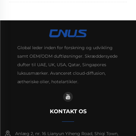
Global leder inden for forskning og udvikling
samt OEM/ODM duftløsninger. Skræddersyede
dufter til UAE, UK, USA, Qatar, Singapores
luksusmærker. Avanceret cloud-diffusion,
ætheriske olier, hotelartikler.
KONTAKT OS
Anlæg 2, nr. 16 Lianyun Yiheng Road, Shiqi Town,