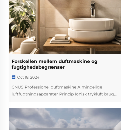
Forskellen mellem duftmaskine og
fugtighedsbegrænser
Oct 18, 2024
CNUS Professionel duftmaskine Almindelige
luftfugtningsapparater Princip Ionisk trykluft bruges
til at strømme med høj hastighed for at forvandle
æteriske olier til partikler Ren æterisk olie, ingen
vand Den højfrekvente svingning af elektroner
bryder...