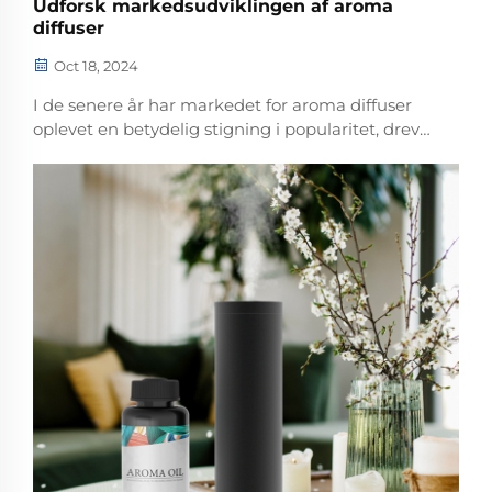
Udforsk markedsudviklingen af aroma
diffuser
Oct 18, 2024
I de senere år har markedet for aroma diffuser
oplevet en betydelig stigning i popularitet, drevet
af en voksende interesse for velvære, selvpleje og
at skabe behagelige hjemmiljøer. Aroma diffuser,
også kendt som duft diffuser eller duft...