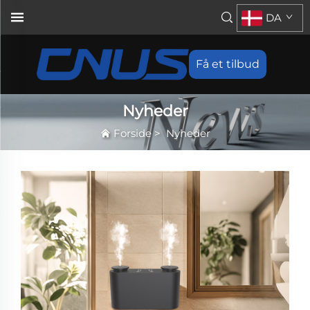
DA
Få et tilbud
Nyheder
Forside
>
Nyheder