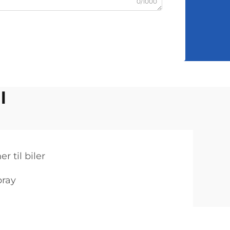
0/1000
l
er til biler
pray