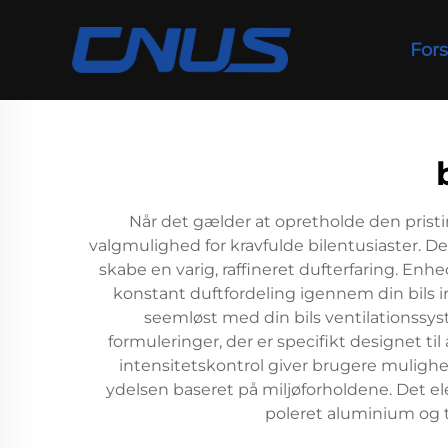
Fors
Når det gælder at opretholde den prist
valgmulighed for kravfulde bilentusiaster. D
skabe en varig, raffineret dufterfaring. Enh
konstant duftfordeling igennem din bils i
seemløst med din bils ventilationssyst
formuleringer, der er specifikt designet ti
intensitetskontrol giver brugere muligh
ydelsen baseret på miljøforholdene. Det 
poleret aluminium og t