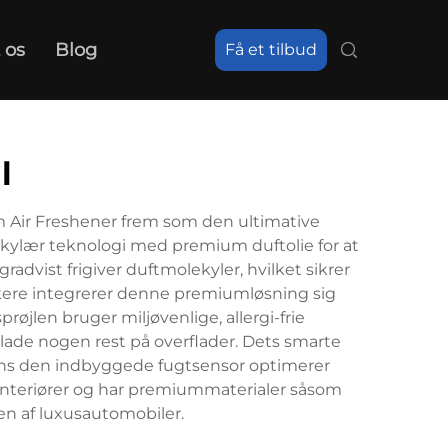
 os
Blog
Få et tilbud
l
m Air Freshener frem som den ultimative
lekylær teknologi med premium duftolie for at
advist frigiver duftmolekyler, hvilket sikrer
iskere integrerer denne premiumløsning sig
øjlen bruger miljøvenlige, allergi-frie
erlade nogen rest på overflader. Dets smarte
mens den indbyggede fugtsensor optimerer
interiører og har premiummaterialer såsom
en af luxusautomobiler.