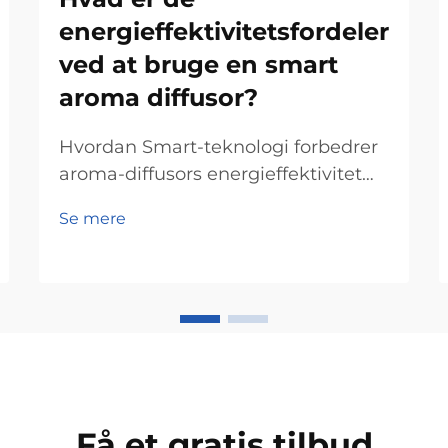
energieffektivitetsfordeler
ved at bruge en smart
aroma diffusor?
Hvordan Smart-teknologi forbedrer
aroma-diffusors energieffektivitet
IoT-integration til optimal
Se mere
strømstyring Ved at tilføje Internet
of Things (IoT)-teknologi til aroma-
diffusorer gør de dem meget bedre
til at spare energi ved løbende at
overvåge og justere hvor meget...
Få et gratis tilbud