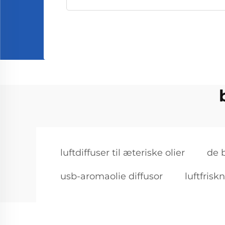
luftdiffuser til æteriske olier
de b
usb-aromaolie diffusor
luftfrisk