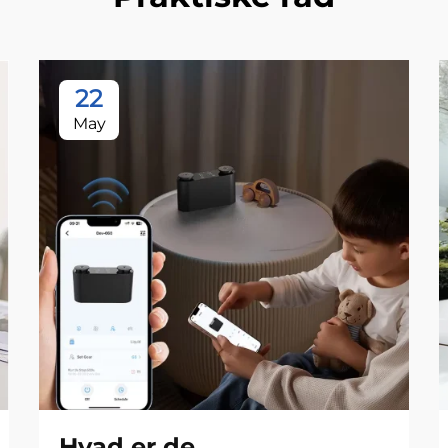
22
May
Hvad er de