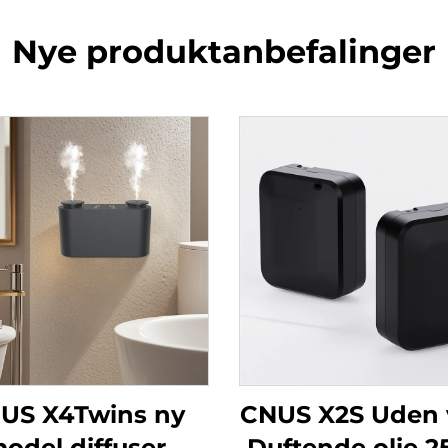
Nye produktanbefalinger
US X4Twins ny
CNUS X2S Uden
odel diffuser
Duftende olie 2