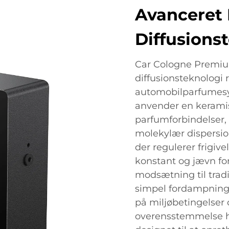
Avanceret
Diffusions
Car Cologne Premiu
diffusionsteknologi
automobilparfumesy
anvender en kerami
parfumforbindelser, 
molekylær dispersio
der regulerer frigive
konstant og jævn for
modsætning til tradi
simpel fordampning
på miljøbetingelser o
overensstemmelse h