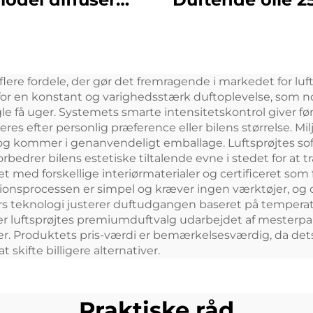
risk olie Engros
Batteri Duft D
luftfrisker til
Diffuser Mach
butikskontor
Home Air Fresh
re fordele, der gør det fremragende i markedet for luftfri
Aroma diffus
r en konstant og varighedsstærk duftoplevelse, som norma
ogle få uger. Systemets smarte intensitetskontrol giver fø
teres efter personlig præference eller bilens størrelse. 
g kommer i genanvendeligt emballage. Luftsprøjtes sofi
orbedrer bilens estetiske tiltalende evne i stedet for at
t med forskellige interiørmaterialer og certificeret som 
ationsprocessen er simpel og kræver ingen værktøjer, og
s teknologi justerer duftudgangen baseret på temperatur
n er luftsprøjtes premiumduftvalg udarbejdet af mesterpa
usbiler. Produktets pris-værdi er bemærkelsesværdig, da d
 skifte billigere alternativer.
Praktiske råd