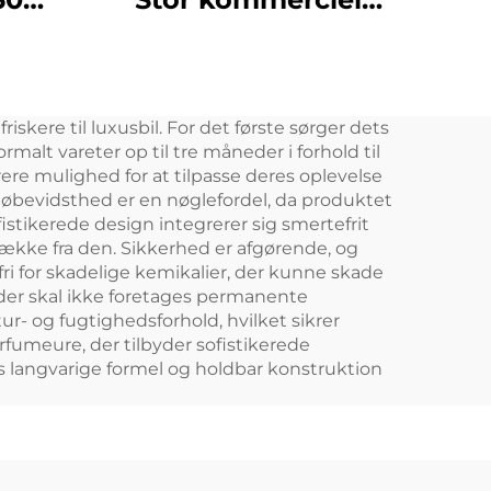
uft
duft-plug-in aerosol
ine
duftdispenser
ener
Elektrisk HVAC olie
skere til luxusbil. For det første sørger dets
er
luftfrisker Diffuser
lt vareter op til tre måneder i forhold til
Machine
rere mulighed for at tilpasse deres oplevelse
Miljøbevidsthed er en nøglefordel, da produktet
stikerede design integrerer sig smertefrit
 trække fra den. Sikkerhed er afgørende, og
fri for skadelige kemikalier, der kunne skade
 der skal ikke foretages permanente
- og fugtighedsforhold, hvilket sikrer
rfumeure, der tilbyder sofistikerede
ets langvarige formel og holdbar konstruktion