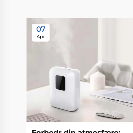
07
Apr
Forbedr din atmosfære: