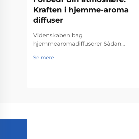
Kraften i hjemme-aroma
diffuser
Videnskaben bag
hjemmearomadiffusorer Sådan
fungerer diffusteknologien
Se mere
Hjemmearomadiffusorer virker
deres magi gennem diffusteknologi,
der spreder duftmolekyler ud i et
rum. Det, der grundlæggende sker,
er, at de essentielle oliepartikler ge...