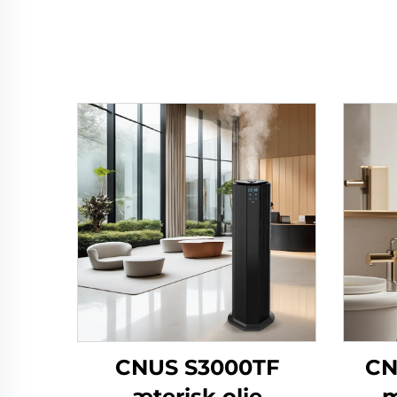
CNUS S3000TF
CN
æterisk olie
m