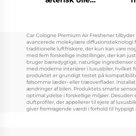
Hotel/kommercielt
æte
badeværelse/kontor
HVAC luftfrisker
Car Cologne Premium Air Freshener tilbyder fle
Duftdiffusermaskinesystem
avancerede molekylære diffusionsteknologi fo
traditionelle luftfriskere, der kun kan vare n
med fem forskellige indstillinger, der kan jus
bruger bæredygtige, naturlige ingredienser o
med moderne interiører i luxusbiler, hvilket f
produktet er grundigt testet på kompatibilite
følsomme læder- eller træoverflader. Install
ændringer af bilen. Produktets smarte sensor
optimal ydelse i forskellige miljøer. Desude
duftprofiler, der appellerer til ejere af lux
giver fremragende værdi i forhold til hyppigt at