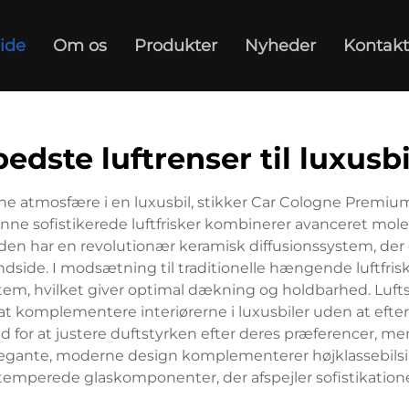
ide
Om os
Produkter
Nyheder
Kontakt
bedste luftrenser til luxusbi
ine atmosfære i en luxusbil, stikker Car Cologne Premiu
enne sofistikerede luftfrisker kombinerer avanceret mo
eden har en revolutionær keramisk diffusionssystem, der gr
ndside. I modsætning til traditionelle hængende luftfr
em, hvilket giver optimal dækning og holdbarhed. Luftspr
l at komplementere interiørerne i luxusbiler uden at eft
ed for at justere duftstyrken efter deres præferencer, 
elegante, moderne design komplementerer højklassebils
emperede glaskomponenter, der afspejler sofistikation