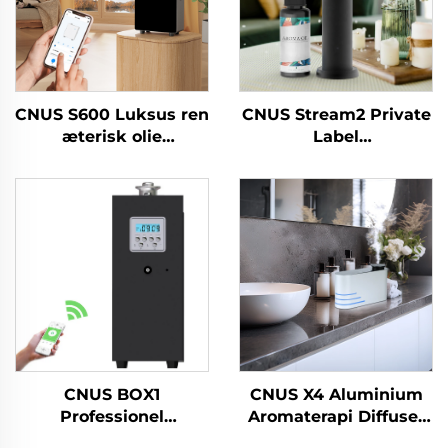
CNUS S600 Luksus ren
CNUS Stream2 Private
æterisk olie
Label
duftmaskine Custom
Aluminiumslegering
Logo Aroma Diffuser
Plug In 150ML Flora
Wifi Control Elektrisk
Duft Olie Cold Mist
luftfriskermaskine
Trådløs Smart WIFI
Kontrol Aroma
Diffuser
CNUS BOX1
CNUS X4 Aluminium
Professionel
Aromaterapi Diffuser
kommerciel elektrisk
Vandløs Smart Aroma