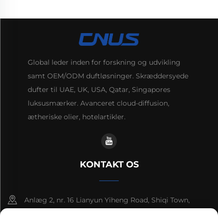
Global leder inden for forskning og udvikling
samt OEM/ODM duftløsninger. Skræddersyede
dufter til UAE, UK, USA, Qatar, Singapores
luksusmærker. Avanceret cloud-diffusion,
ætheriske olier, hotelartikler.
KONTAKT OS
Anlæg 2, nr. 16 Lianyun Yiheng Road, Shiqi Town,
Guangzhou, Guangdong, Kina