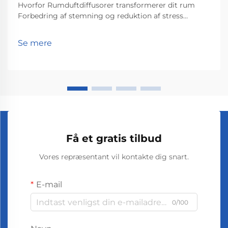
Hvorfor Rumduftdiffusorer transformerer dit rum
Forbedring af stemning og reduktion af stress
Rumduftdiffusorer hjælper virkelig med at løfte
stemninger og reducere stress ifølge det, som
Se mere
psykologer har fundet ud af angående lugters
påvirkning på os. Personer, der snupper lidt lavendel...
Få et gratis tilbud
Vores repræsentant vil kontakte dig snart.
E-mail
0/100