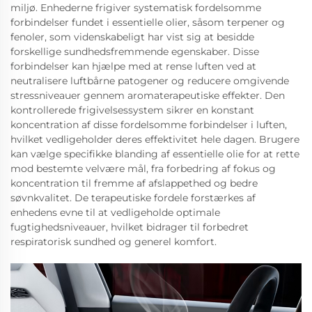
miljø. Enhederne frigiver systematisk fordelsomme
forbindelser fundet i essentielle olier, såsom terpener og
fenoler, som videnskabeligt har vist sig at besidde
forskellige sundhedsfremmende egenskaber. Disse
forbindelser kan hjælpe med at rense luften ved at
neutralisere luftbårne patogener og reducere omgivende
stressniveauer gennem aromaterapeutiske effekter. Den
kontrollerede frigivelsessystem sikrer en konstant
koncentration af disse fordelsomme forbindelser i luften,
hvilket vedligeholder deres effektivitet hele dagen. Brugere
kan vælge specifikke blanding af essentielle olie for at rette
mod bestemte velvære mål, fra forbedring af fokus og
koncentration til fremme af afslappethed og bedre
søvnkvalitet. De terapeutiske fordele forstærkes af
enhedens evne til at vedligeholde optimale
fugtighedsniveauer, hvilket bidrager til forbedret
respiratorisk sundhed og generel komfort.