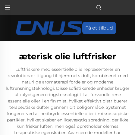
Få et tilbud
æterisk olie luftfrisker
Luftfriskere med essentielle olie repræsenterer en
revolutionær tilgang til hjemmets duft, kombineret med
naturlige aromaterapi fordeler og moderne
luftrensningsteknologi. Disse sofistikerede enheder bruger
ultralydsgenereringsteknologi til at forvandle rene
essentielle olier i en fin mist, hvilket effektivt distribuerer
terapeutiske dufter gennem dit boligområde. Systemet
fungerer ved at nedbryde essentielle olier i mikroskopiske
partikler, hvilket skaber en ligevægtig spredning, der ikke
kun frisker luften, men også opretholder olernes
terapeutiske egenskaber. Avancerede modeller har