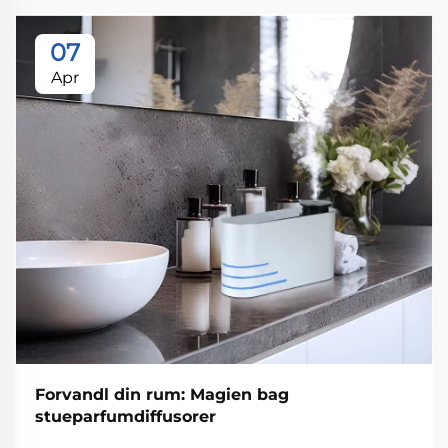
07
Apr
Forvandl din rum: Magien bag
stueparfumdiffusorer