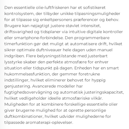
Den essentielle olie-luftfriskeren har et sofistikeret
kontrolsystem, der tilbyder unikke tilpasningsmuligheder
for at tilpasse sig enkeltpersoners præferencer og behov.
Brugere kan nøjagtigt justere støvlet intensitet,
driftsvarighed og tidsplaner via intuitive digitale kontroller
eller smartphone-forbindelse. Den programmerbare
timerfunktion gør det muligt at automatisere drift, hvilket
sikrer optimale duftniveauer hele dagen uden manuel
indgriben. Flere belysningstilstande med justerbart
lysstyrke skaber den perfekte atmosfære for enhver
situation eller tidspunkt på dagen. Enheden har en smart
hukommelsesfunktion, der gemmer foretrukne
indstillinger, hvilket eliminerer behovet for hyppig
genjustering. Avancerede modeller har
fugtighedsovervågning og automatisk justeringskapacitet,
hvilket vedligeholder ideelle atmosfæriske vilkår.
Muligheden for at kombinere forskellige essentielle olier
giver brugerne mulighed for at oprette personlige
duftkombinationer, hvilket udvider mulighederne for
tilpassede aromaterapi-oplevelser.