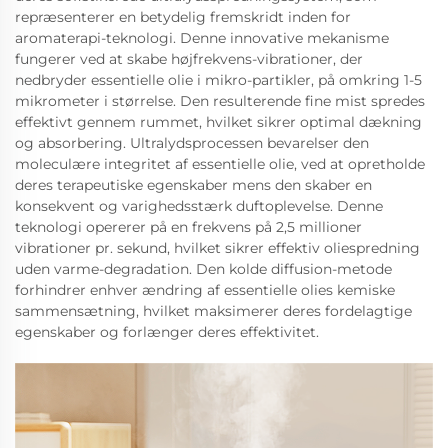
repræsenterer en betydelig fremskridt inden for
aromaterapi-teknologi. Denne innovative mekanisme
fungerer ved at skabe højfrekvens-vibrationer, der
nedbryder essentielle olie i mikro-partikler, på omkring 1-5
mikrometer i størrelse. Den resulterende fine mist spredes
effektivt gennem rummet, hvilket sikrer optimal dækning
og absorbering. Ultralydsprocessen bevarelser den
moleculære integritet af essentielle olie, ved at opretholde
deres terapeutiske egenskaber mens den skaber en
konsekvent og varighedsstærk duftoplevelse. Denne
teknologi opererer på en frekvens på 2,5 millioner
vibrationer pr. sekund, hvilket sikrer effektiv oliespredning
uden varme-degradation. Den kolde diffusion-metode
forhindrer enhver ændring af essentielle olies kemiske
sammensætning, hvilket maksimerer deres fordelagtige
egenskaber og forlænger deres effektivitet.