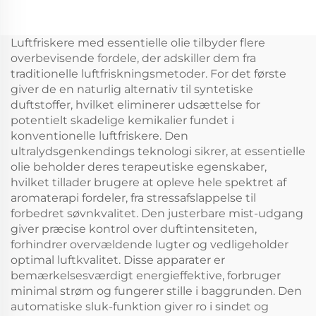
duftdiffuser Duftolie
Diffuser 360 Duft Olie
Duftende Aroma
Diffuser Waterless
Tower Diffusers
Atomizer
Luftfriskere med essentielle olie tilbyder flere
overbevisende fordele, der adskiller dem fra
traditionelle luftfriskningsmetoder. For det første
giver de en naturlig alternativ til syntetiske
duftstoffer, hvilket eliminerer udsættelse for
potentielt skadelige kemikalier fundet i
konventionelle luftfriskere. Den
ultralydsgenkendings teknologi sikrer, at essentielle
olie beholder deres terapeutiske egenskaber,
hvilket tillader brugere at opleve hele spektret af
aromaterapi fordeler, fra stressafslappelse til
forbedret søvnkvalitet. Den justerbare mist-udgang
giver præcise kontrol over duftintensiteten,
forhindrer overvældende lugter og vedligeholder
optimal luftkvalitet. Disse apparater er
bemærkelsesværdigt energieffektive, forbruger
minimal strøm og fungerer stille i baggrunden. Den
automatiske sluk-funktion giver ro i sindet og