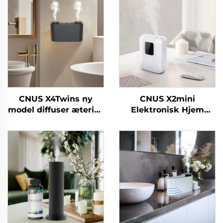
CNUS X4Twins ny
CNUS X2mini
model diffuser æterisk
Elektronisk Hjem
olie Engros luftfrisker
Vandløs Duft Diffuser
til butikskontor
Machine Air Duft Oil
Smart Aroma Diffuser
Machine