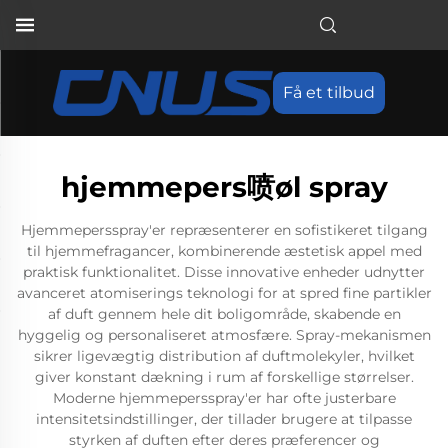
Få et tilbud
hjemmepers喷øl spray
Hjemmepersspray'er repræsenterer en sofistikeret tilgang
til hjemmefragancer, kombinerende æstetisk appel med
praktisk funktionalitet. Disse innovative enheder udnytter
avanceret atomiserings teknologi for at spred fine partikler
af duft gennem hele dit boligområde, skabende en
hyggelig og personaliseret atmosfære. Spray-mekanismen
sikrer ligevægtig distribution af duftmolekyler, hvilket
giver konstant dækning i rum af forskellige størrelser.
Moderne hjemmepersspray'er har ofte justerbare
intensitetsindstillinger, der tillader brugere at tilpasse
styrken af duften efter deres præferencer og