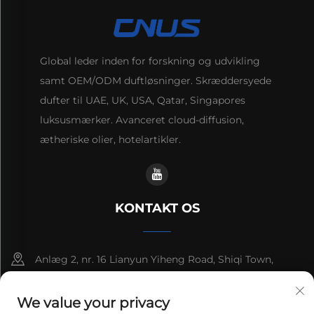
Global leder inden for forskning og udvikling
samt OEM/ODM duftløsninger. Skræddersyede
dufter til UAE, UK, USA, Qatar, Singapores
luksusmærker. Avanceret cloud-diffusion,
ætheriske olier, hotelartikler.
KONTAKT OS
Anlæg 2, nr. 16 Lianyun Yiheng Road, Shiqi Town,
Guangzhou, Guangdong, Kina
We value your privacy
+86-13192436782