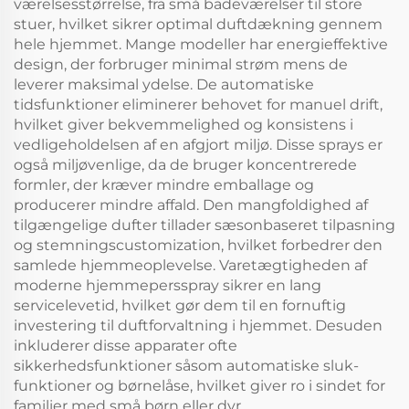
værelsesstørrelse, fra små badeværelser til store
stuer, hvilket sikrer optimal duftdækning gennem
hele hjemmet. Mange modeller har energieffektive
design, der forbruger minimal strøm mens de
leverer maksimal ydelse. De automatiske
tidsfunktioner eliminerer behovet for manuel drift,
hvilket giver bekvemmelighed og konsistens i
vedligeholdelsen af en afgjort miljø. Disse sprays er
også miljøvenlige, da de bruger koncentrerede
formler, der kræver mindre emballage og
producerer mindre affald. Den mangfoldighed af
tilgængelige dufter tillader sæsonbaseret tilpasning
og stemningscustomization, hvilket forbedrer den
samlede hjemmeoplevelse. Varetægtigheden af
moderne hjemmepersspray sikrer en lang
servicelevetid, hvilket gør dem til en fornuftig
investering til duftforvaltning i hjemmet. Desuden
inkluderer disse apparater ofte
sikkerhedsfunktioner såsom automatiske sluk-
funktioner og børnelåse, hvilket giver ro i sindet for
familier med små børn eller dyr.