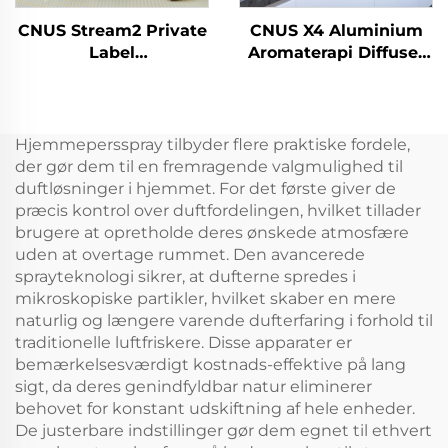
CNUS Stream2 Private
CNUS X4 Aluminium
Label
Aromaterapi Diffuser
Aluminiumslegering
Vandløs Smart Aroma
Plug In 150ML Flora
Diffuser 360 Duft Olie
Duft Olie Cold Mist
Diffuser Waterless
Trådløs Smart WIFI
Atomizer
Hjemmepersspray tilbyder flere praktiske fordele,
Kontrol Aroma
der gør dem til en fremragende valgmulighed til
Diffuser
duftløsninger i hjemmet. For det første giver de
præcis kontrol over duftfordelingen, hvilket tillader
brugere at opretholde deres ønskede atmosfære
uden at overtage rummet. Den avancerede
sprayteknologi sikrer, at dufterne spredes i
mikroskopiske partikler, hvilket skaber en mere
naturlig og længere varende dufterfaring i forhold til
traditionelle luftfriskere. Disse apparater er
bemærkelsesværdigt kostnads-effektive på lang
sigt, da deres genindfyldbar natur eliminerer
behovet for konstant udskiftning af hele enheder.
De justerbare indstillinger gør dem egnet til ethvert