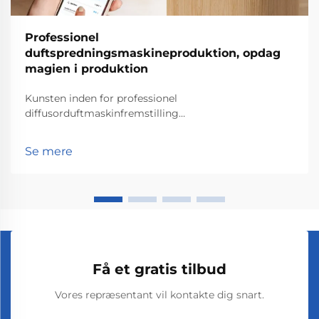
Professionel
duftspredningsmaskineproduktion, opdag
magien i produktion
Kunsten inden for professionel
diffusorduftmaskinfremstilling
Præcisionskonstruktion i duftdiffusionssystemer At få
konstruktionen rigtig betyder meget, når man
Se mere
bygger gode duftdiffusionssystemer, fordi det sikrer,
at duftene spredes nøjagtigt og ...
Få et gratis tilbud
Vores repræsentant vil kontakte dig snart.