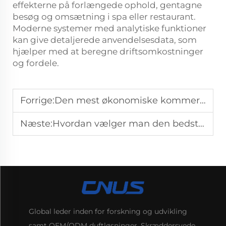
effekterne på forlængede ophold, gentagne
besøg og omsætning i spa eller restaurant.
Moderne systemer med analytiske funktioner
kan give detaljerede anvendelsesdata, som
hjælper med at beregne driftsomkostninger
og fordele.
Forrige:
Den mest økonomiske kommersielle lugtgiffusermaskine: Første valg til hoteller og shoppingcentre.
Næste:
Hvordan vælger man den bedste professionelle aromadiffusor til store arealer?
Global leder inden for forskning og udvikling
samt OEM/ODM duftløsninger. Skræddersyede