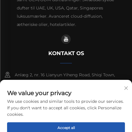
dufter til UAE, UK, USA, Qatar, Singapores
luksusmærker. Avanceret cloud-diffusion,
ætheriske olier, hotelartikler.
KONTAKT OS
Anlæg 2, nr. 16 Lianyun Yiheng Road, Shiqi Town,
Guangzhou, Guangdong, Kina
We value your privacy
+86-13192436782
We use cookies and similar tools to provide our services.
If you don't want to accept all cookies, click Personalize
[email protected]
cookies.
Copyright © 2025 cnus tech (guangdong) co.,ltd. Alle
Accept all