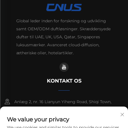
Global leder inden for forskning og udvikling
samt OEM/ODM duftløsninger. Skræddersyede
dufter til UAE, UK, USA, Qatar, Singapores
luksusmærker. Avanceret cloud-diffusion,
ætheriske olier, hotelartikler.
KONTAKT OS
Anlæg 2, nr. 16 Lianyun Yiheng Road, Shiqi Town,
Guangzhou, Guangdong, Kina
We value your privacy
+86-13192436782
We use cookies and similar tools to provide our services.