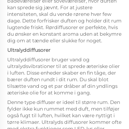
badeværelser eller soveværelser, hvor duften
kan sprede sig jævnt. For at justere
intensiteten, skal du vende rørene hver few
dage. Dette forfrisker duften og holder dit rum
lugtende friskt. Rørdiffusorer er perfekte, hvis
du ønsker en konstant aroma uden at bekymre
dig om at tænde eller slukke for noget.
Ultralyddiffusorer
Ultralyddiffusorer bruger vand og
ultralydsvibrationer til at sprede æteriske olier
i luften. Disse enheder skaber en fin tåge, der
bærer duften rundt i dit rum. Du skal blot
tilsætte vand og et par dråber af din yndlings
æteriske olie for at komme i gang.
Denne type diffuser er ideel til større rum. Den
fylder ikke kun rummet med duft, men tilføjer
også fugt til luften, hvilket kan være nyttigt i
tørre klimaer. Ultralyds diffusorer kommer ofte
med ekstra funktioner som LED-lys eller