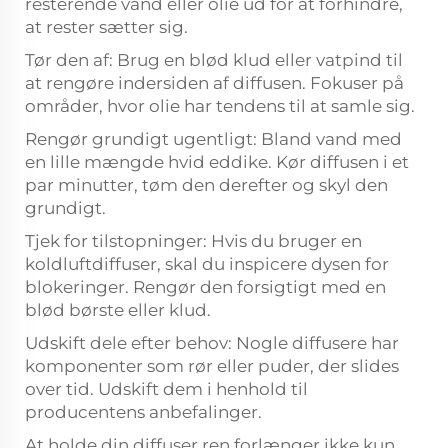
resterende vand eller olie ud for at forhindre,
at rester sætter sig.
Tør den af: Brug en blød klud eller vatpind til
at rengøre indersiden af diffusen. Fokuser på
områder, hvor olie har tendens til at samle sig.
Rengør grundigt ugentligt: Bland vand med
en lille mængde hvid eddike. Kør diffusen i et
par minutter, tøm den derefter og skyl den
grundigt.
Tjek for tilstopninger: Hvis du bruger en
koldluftdiffuser, skal du inspicere dysen for
blokeringer. Rengør den forsigtigt med en
blød børste eller klud.
Udskift dele efter behov: Nogle diffusere har
komponenter som rør eller puder, der slides
over tid. Udskift dem i henhold til
producentens anbefalinger.
At holde din diffuser ren forlænger ikke kun