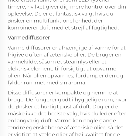
timere, hvilket giver dig mere kontrol over din
oplevelse. De er et fantastisk valg, hvis du
ønsker en multifunktionel enhed, der
kombinerer duft med et strejf af fugtighed.
Varmediffusorer
Varme diffusorer er afhængige af varme for at
frigive duften af æteriske olier. De bruger en
varmekilde, såsom et stearinlys eller et
elektrisk element, til forsigtigt at opvarme
olien. Når olien opvarmes, fordamper den og
fylder rummet med sin aroma.
Disse diffusorer er kompakte og nemme at
bruge. De fungerer godt i hyggelige rum, hvor
du ønsker et hurtigt pust af duft. Dog er de
måske ikke det bedste valg, hvis du leder efter
en langvarig duft. Varme kan nogle gange
ændre egenskaberne af æteriske olier, så det
er vigtigt at vælge olier af høj kvalitet for de