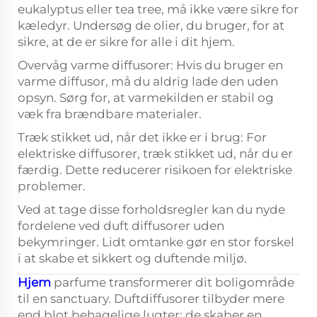
eukalyptus eller tea tree, må ikke være sikre for
kæledyr. Undersøg de olier, du bruger, for at
sikre, at de er sikre for alle i dit hjem.
Overvåg varme diffusorer: Hvis du bruger en
varme diffusor, må du aldrig lade den uden
opsyn. Sørg for, at varmekilden er stabil og
væk fra brændbare materialer.
Træk stikket ud, når det ikke er i brug: For
elektriske diffusorer, træk stikket ud, når du er
færdig. Dette reducerer risikoen for elektriske
problemer.
Ved at tage disse forholdsregler kan du nyde
fordelene ved duft diffusorer uden
bekymringer. Lidt omtanke gør en stor forskel
i at skabe et sikkert og duftende miljø.
Hjem
parfume transformerer dit boligområde
til en sanctuary. Duftdiffusorer tilbyder mere
end blot behagelige lugter; de skaber en