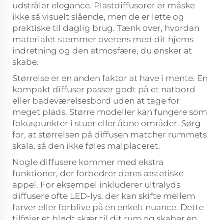
udstråler elegance. Plastdiffusorer er måske
ikke så visuelt slående, men de er lette og
praktiske til daglig brug. Tænk over, hvordan
materialet stemmer overens med dit hjems
indretning og den atmosfære, du ønsker at
skabe.
Størrelse er en anden faktor at have i mente. En
kompakt diffuser passer godt på et natbord
eller badeværelsesbord uden at tage for
meget plads. Større modeller kan fungere som
fokuspunkter i stuer eller åbne områder. Sørg
for, at størrelsen på diffusen matcher rummets
skala, så den ikke føles malplaceret.
Nogle diffusere kommer med ekstra
funktioner, der forbedrer deres æstetiske
appel. For eksempel inkluderer ultralyds
diffusere ofte LED-lys, der kan skifte mellem
farver eller forblive på en enkelt nuance. Dette
tilføjer et blødt skær til dit rum og skaber en